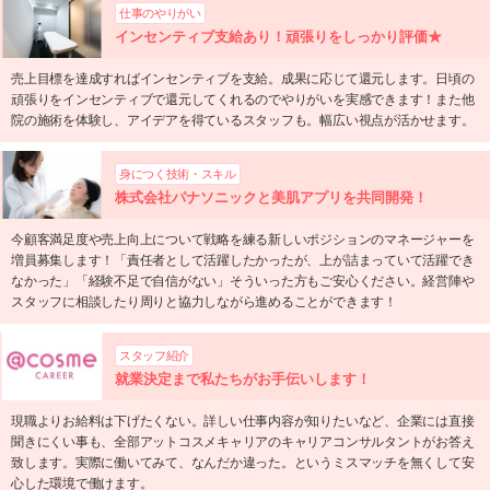
仕事のやりがい
インセンティブ支給あり！頑張りをしっかり評価★
売上目標を達成すればインセンティブを支給。成果に応じて還元します。日頃の
頑張りをインセンティブで還元してくれるのでやりがいを実感できます！また他
院の施術を体験し、アイデアを得ているスタッフも。幅広い視点が活かせます。
身につく技術・スキル
株式会社パナソニックと美肌アプリを共同開発！
今顧客満足度や売上向上について戦略を練る新しいポジションのマネージャーを
増員募集します！「責任者として活躍したかったが、上が詰まっていて活躍でき
なかった」「経験不足で自信がない」そういった方もご安心ください。経営陣や
スタッフに相談したり周りと協力しながら進めることができます！
スタッフ紹介
就業決定まで私たちがお手伝いします！
現職よりお給料は下げたくない。詳しい仕事内容が知りたいなど、企業には直接
聞きにくい事も、全部アットコスメキャリアのキャリアコンサルタントがお答え
致します。実際に働いてみて、なんだか違った。というミスマッチを無くして安
心した環境で働けます。