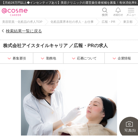
【月給28万円以上◆インセンティブあり】美容クリニ
美容部員・化粧品の求人TOP
化粧品業界本社の求人・お仕事
広報・PR
東京都
検索結果一覧に戻る
株式会社アイスタイルキャリア
／
広報・PR
の求人
募集要項
勤務地
応募について
企業情報
写真(5)