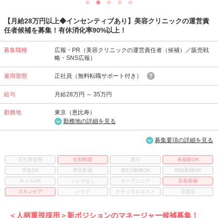
【月給28万円以上◆インセンティブあり】美容クリニックの運営責
任者候補を募集！有休消化率90%以上！
募集職種
広報・PR（美容クリニックの運営責任者（候補）／販売戦
略・SNS広報）
雇用形態
正社員（無料転職サポート付き）
給与
月給28万円 ～ 35万円
勤務地
東京（恵比寿）
勤務地の詳細を見る
募集要項の詳細を見る
正社員登用
社割制度
賞与
未経験OK
学生OK
男女歓迎
週3日勤務OK
時短勤務OK
ネイルOK
ノルマなし
オープニング
店長候補
スキンケア
メイク
ナチュラルコスメ
百貨店
＜人柄重視採用＞新ポジションのマネージャー候補募集！