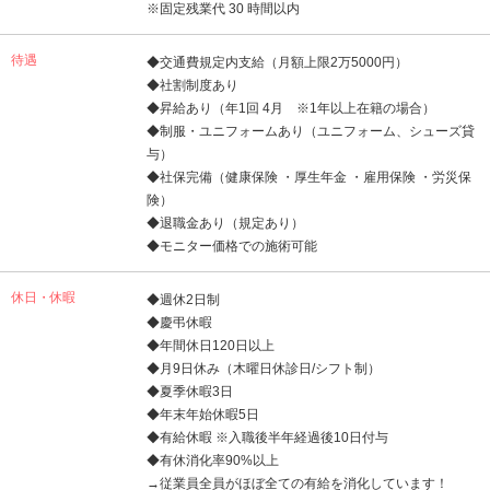
※固定残業代 30 時間以内
待遇
◆交通費規定内支給（月額上限2万5000円）
◆社割制度あり
◆昇給あり（年1回 4月 ※1年以上在籍の場合）
◆制服・ユニフォームあり（ユニフォーム、シューズ貸
与）
◆社保完備（健康保険 ・厚生年金 ・雇用保険 ・労災保
険）
◆退職金あり（規定あり）
◆モニター価格での施術可能
休日・休暇
◆週休2日制
◆慶弔休暇
◆年間休日120日以上
◆月9日休み（木曜日休診日/シフト制）
◆夏季休暇3日
◆年末年始休暇5日
◆有給休暇 ※入職後半年経過後10日付与
◆有休消化率90%以上
→従業員全員がほぼ全ての有給を消化しています！