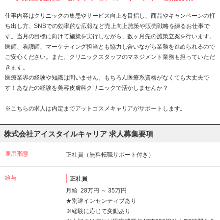
仕事内容はクリニックの集患やサービス向上を目指し、商品やキャンペーンの打
ち出し方、SNSでの効率的な広報など売上向上施策や販売戦略を練るお仕事で
す。当月の目標に向けて施策を実行しながら、数ヶ月先の施策立案を行います。
医師、看護師、マーケティング担当とも協力し合いながら業務を進められるので
ご安心ください。また、クリニックスタッフのマネジメント業務も担っていただ
きます。
医療業界の経験や知識は問いません。もちろん医療系資格がなくても大丈夫で
す！あなたの経験を美容皮膚科クリニックで活かしませんか？
※こちらの求人は内定までアットコスメキャリアがサポートします。
株式会社アイスタイルキャリア 求人募集要項
雇用形態
正社員（無料転職サポート付き）
給与
正社員
月給 28万円 ～ 35万円
★別途インセンティブあり
※経験に応じて変動あり