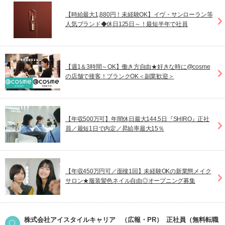
【時給最大1,880円！未経験OK】イヴ・サンローラン等
人気ブランド◆休日125日～！最短半年で社員
【週1＆3時間～OK】働き方自由★好きな時に@cosme
の店舗で接客！ブランクOK＜副業歓迎＞
【年収500万可】年間休日最大144.5日『SHIRO』正社
員／最短1日で内定／昇給率最大15％
【年収450万円可／面接1回】未経験OKの新業態メイク
サロン★服装髪色ネイル自由◎オープニング募集
株式会社アイスタイルキャリア
（広報・PR）
正社員（無料転職