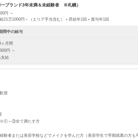
同一ブランド3年未満＆未経験者 ※札幌）
00円 ～
給21万1000円～（エリア手当含む）＋昇給年1回＋賞与年1回
期間中の給与
3ヶ月間
000円 ～
%支給
歓迎
迎
※①～③全て満たす方
経験者または美容学校などでメイクを学んだ方（美容学生で早期就業の方も