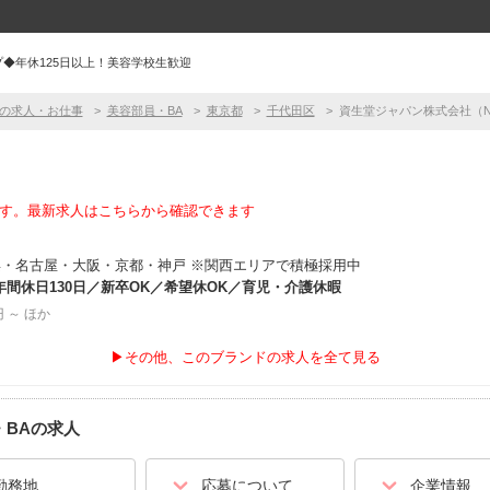
プ◆年休125日以上！美容学校生歓迎
の求人・お仕事
美容部員・BA
東京都
千代田区
資生堂ジャパン株式会社（N
す。最新求人はこちらから確認できます
・名古屋・大阪・京都・神戸 ※関西エリアで積極採用中
年間休日130日／新卒OK／希望休OK／育児・介護休暇
円 ～ ほか
▶その他、このブランドの求人を全て見る
BA
の求人
勤務地
応募について
企業情報