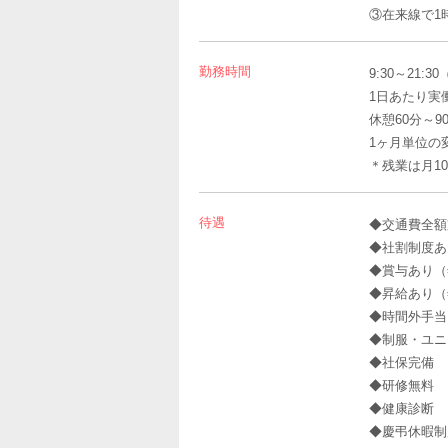
③在来線で1
勤務時間
9:30～21:
1日あたり実働
休憩60分～
1ヶ月単位の
＊残業は月1
待遇
◆交通費全額
◆社割制度あ
◆賞与あり（
◆昇給あり（
◆時間外手当
◆制服・ユニ
◆社保完備
◆研修無料
◆健康診断
◆慶弔休暇制