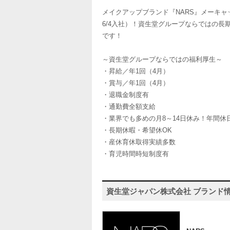
メイクアップブランド『NARS』メーキ
6/4入社）！資生堂グループならではの
です！
～資生堂グループならではの福利厚生～
・昇給／年1回（4月）
・賞与／年1回（4月）
・退職金制度有
・通勤費全額支給
・業界でも多めの月8～14日休み！年間休日
・長期休暇・希望休OK
・産休育休取得実績多数
・育児時間時短制度有
資生堂ジャパン株式会社 ブランド