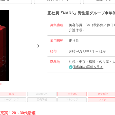
正社員『NARS』資生堂グループ◆年休
募集職種
美容部員・BA（秋募集／休日1
介護休暇）
雇用形態
正社員
給与
月給24万1,000円 ～ ほか
勤務地
札幌・東京・横浜・名古屋・
勤務地の詳細を見る
賞与
未経験OK
学生OK
男女歓迎
オープニング
店長候補
スキンケア
メイク
充実！20～30代活躍