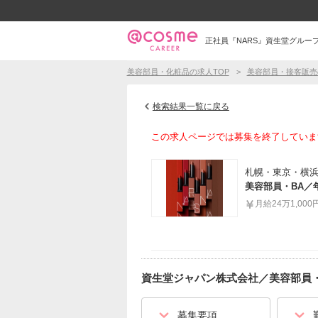
正社員『NARS』資生堂グルー
美容部員・化粧品の求人TOP
美容部員・接客販売
検索結果一覧に戻る
この求人ページでは募集を終了していま
札幌・東京・横浜
美容部員・BA／
月給24万1,000
資生堂ジャパン株式会社
／
美容部員・
募集要項