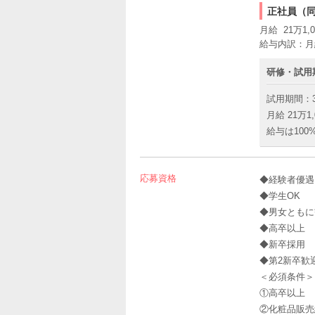
正社員（
月給 21万1,0
給与内訳：月
研修・試用
試用期間：
月給 21万1,
給与は100
応募資格
◆経験者優遇
◆学生OK
◆男女ともに
◆高卒以上
◆新卒採用
◆第2新卒歓
＜必須条件＞
①高卒以上
②化粧品販売