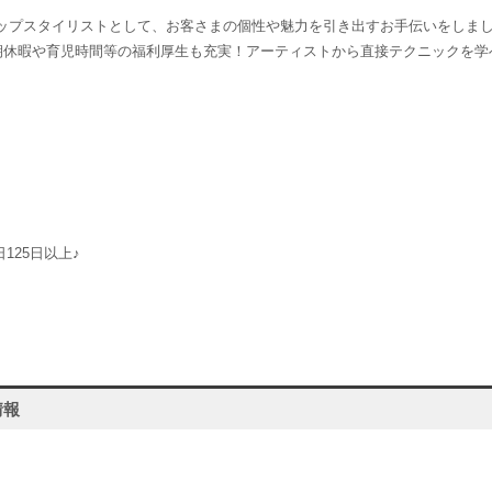
ャップスタイリストとして、お客さまの個性や魅力を引き出すお手伝いをしま
長期休暇や育児時間等の福利厚生も充実！アーティストから直接テクニックを
125日以上♪
情報