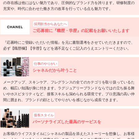
の存在感は他にはない魅力であり、圧倒的なブランド力を誇ります。研修制度の
充実や、時代に合わせた働き方の改革を行っている点も魅力です。
採用担当からあなたへ
ご応募前に『職歴・学歴』の記載をお願いいたします
『応募時にご登録いただいた情報』を元に書類選考をさせていただきますので、
必ず【職歴欄】【学歴】などを過不足なくご記入のうえエントリーください。
仕事のやりがい
シャネルだから叶うこと
メークアップ、スキンケア、フレグランスの全てのカテゴリを取り扱っているた
め、幅広い知識が身に付きます。ラグジュアリーブランドならではの立ち振る舞
いやホスピタリティなど、接客スキルも深められる環境です。プロ意識の高い仲
間に囲まれ、ブランドの顔としてやりがいを感じながら成長できます。
接客スタイル
パーソナライズした最高のサービスを
お客様のライフスタイルにシャネルの製品を添えたストーリーを想像し、お客様