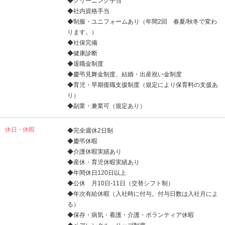
◆クリーニング手当
◆社内資格手当
◆制服・ユニフォームあり（年間2回 春夏/秋冬で変わ
ります。）
◆社保完備
◆健康診断
◆退職金制度
◆慶弔見舞金制度、結婚・出産祝い金制度
◆育児・早期復職支援制度（規定により保育料の支援あ
り）
◆副業・兼業可（規定あり）
休日・休暇
◆完全週休2日制
◆慶弔休暇
◆介護休暇実績あり
◆産休・育児休暇実績あり
◆年間休日120日以上
◆公休 月10日-11日（交替シフト制）
◆年次有給休暇（入社時に付与。付与日数は入社月によ
る）
◆保存・病気・看護・介護・ボランティア休暇