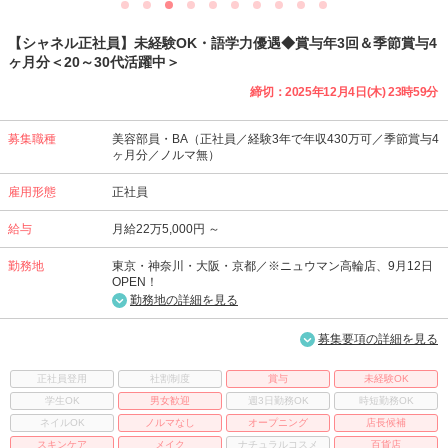
【シャネル正社員】未経験OK・語学力優遇◆賞与年3回＆季節賞与4
ヶ月分＜20～30代活躍中＞
締切：2025年12月4日(木) 23時59分
募集職種
美容部員・BA（正社員／経験3年で年収430万可／季節賞与4
ヶ月分／ノルマ無）
雇用形態
正社員
給与
月給22万5,000円 ～
勤務地
東京・神奈川・大阪・京都／※ニュウマン高輪店、9月12日
OPEN！
勤務地の詳細を見る
募集要項の詳細を見る
正社員登用
社割制度
賞与
未経験OK
学生OK
男女歓迎
週3日勤務OK
時短勤務OK
ネイルOK
ノルマなし
オープニング
店長候補
スキンケア
メイク
ナチュラルコスメ
百貨店