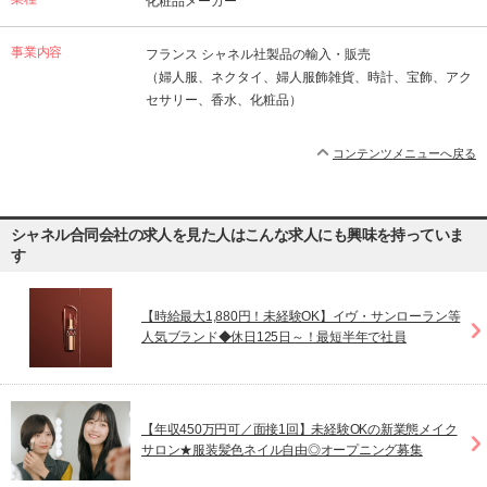
化粧品メーカー
事業内容
フランス シャネル社製品の輸入・販売
（婦人服、ネクタイ、婦人服飾雑貨、時計、宝飾、アク
セサリー、香水、化粧品）
コンテンツメニューへ戻る
シャネル合同会社の求人を見た人はこんな求人にも興味を持っていま
す
【時給最大1,880円！未経験OK】イヴ・サンローラン等
人気ブランド◆休日125日～！最短半年で社員
【年収450万円可／面接1回】未経験OKの新業態メイク
サロン★服装髪色ネイル自由◎オープニング募集