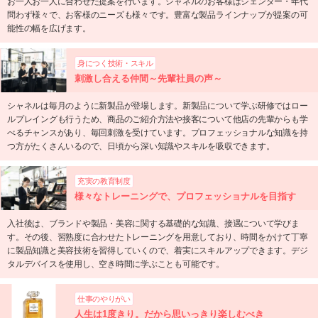
お一人お一人に合わせた提案を行います。シャネルのお客様はジェンダー・年代
問わず様々で、お客様のニーズも様々です。豊富な製品ラインナップが提案の可
能性の幅を広げます。
身につく技術・スキル
刺激し合える仲間～先輩社員の声～
シャネルは毎月のように新製品が登場します。新製品について学ぶ研修ではロー
ルプレイングも行うため、商品のご紹介方法や接客について他店の先輩からも学
べるチャンスがあり、毎回刺激を受けています。プロフェッショナルな知識を持
つ方がたくさんいるので、日頃から深い知識やスキルを吸収できます。
充実の教育制度
様々なトレーニングで、プロフェッショナルを目指す
入社後は、ブランドや製品・美容に関する基礎的な知識、接遇について学びま
す。その後、習熟度に合わせたトレーニングを用意しており、時間をかけて丁寧
に製品知識と美容技術を習得していくので、着実にスキルアップできます。デジ
タルデバイスを使用し、空き時間に学ぶことも可能です。
仕事のやりがい
人生は1度きり。だから思いっきり楽しむべき