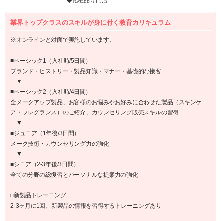
◆化粧品専門店
業界トップクラスのスキルが身に付く教育カリキュラム
※オンラインと対面で実施しています。
■ベーシック1（入社時/5日間）
ブランド・ヒストリー・製品知識・マナー・基礎的な接客
▼
■ベーシック2（入社時/4日間）
全メークアップ製品、お客様のお悩みやお好みに合わせた製品（スキンケ
ア・フレグランス）のご紹介、カウンセリング販売スキルの習得
▼
■ジュニア（1年後/3日間）
メーク技術・カウンセリング力の強化
▼
■シニア（2-3年後/3日間）
全ての分野の総復習とパーソナルな提案力の強化
□新製品トレーニング
2-3ヶ月に1回、新製品の情報を習得するトレーニングあり