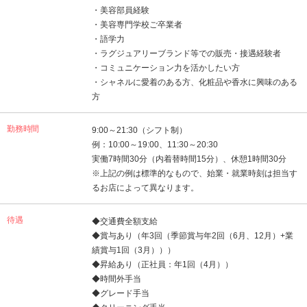
・美容部員経験
・美容専門学校ご卒業者
・語学力
・ラグジュアリーブランド等での販売・接遇経験者
・コミュニケーション力を活かしたい方
・シャネルに愛着のある方、化粧品や香水に興味のある
方
勤務時間
9:00～21:30（シフト制）
例：10:00～19:00、11:30～20:30
実働7時間30分（内着替時間15分）、休憩1時間30分
※上記の例は標準的なもので、始業・就業時刻は担当す
るお店によって異なります。
待遇
◆交通費全額支給
◆賞与あり（年3回（季節賞与年2回（6月、12月）+業
績賞与1回（3月）））
◆昇給あり（正社員：年1回（4月））
◆時間外手当
◆グレード手当