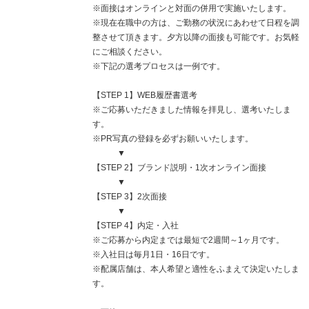
※面接はオンラインと対面の併用で実施いたします。
※現在在職中の方は、ご勤務の状況にあわせて日程を調
整させて頂きます。夕方以降の面接も可能です。お気軽
にご相談ください。
※下記の選考プロセスは一例です。
【STEP 1】WEB履歴書選考
※ご応募いただきました情報を拝見し、選考いたしま
す。
※PR写真の登録を必ずお願いいたします。
▼
【STEP 2】ブランド説明・1次オンライン面接
▼
【STEP 3】2次面接
▼
【STEP 4】内定・入社
※ご応募から内定までは最短で2週間～1ヶ月です。
※入社日は毎月1日・16日です。
※配属店舗は、本人希望と適性をふまえて決定いたしま
す。