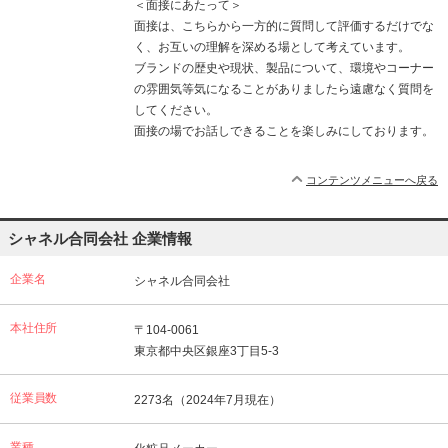
＜面接にあたって＞
面接は、こちらから一方的に質問して評価するだけでな
く、お互いの理解を深める場として考えています。
ブランドの歴史や現状、製品について、環境やコーナー
の雰囲気等気になることがありましたら遠慮なく質問を
してください。
面接の場でお話しできることを楽しみにしております。
コンテンツメニューへ戻る
シャネル合同会社 企業情報
企業名
シャネル合同会社
本社住所
〒104-0061
東京都中央区銀座3丁目5-3
従業員数
2273名（2024年7月現在）
業種