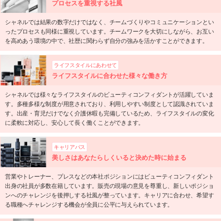
プロセスを重視する社風
シャネルでは結果の数字だけではなく、チームづくりやコミュニケーションとい
ったプロセスも同様に重視しています。チームワークを大切にしながら、お互い
を高めあう環境の中で、社歴に関わらず自分の強みを活かすことができます。
ライフスタイルにあわせて
ライフスタイルに合わせた様々な働き方
シャネルでは様々なライフスタイルのビューティコンフィダントが活躍していま
す。多種多様な制度が用意されており、利用しやすい制度として認識されていま
す。出産・育児だけでなく介護休暇も完備しているため、ライフスタイルの変化
に柔軟に対応し、安心して長く働くことができます。
キャリアパス
美しさはあなたらしくいると決めた時に始まる
営業やトレーナー、プレスなどの本社ポジションにはビューティコンフィダント
出身の社員が多数在籍しています。販売の現場の意見を尊重し、新しいポジショ
ンへのチャレンジを後押しする社風が整っています。キャリアに合わせ、希望す
る職種へチャレンジする機会が全員に公平に与えられています。