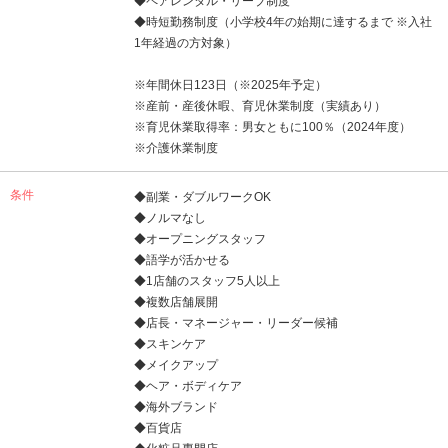
◆ペアレンタル・リーブ制度
◆時短勤務制度（小学校4年の始期に達するまで ※入社
1年経過の方対象）
※年間休日123日（※2025年予定）
※産前・産後休暇、育児休業制度（実績あり）
※育児休業取得率：男女ともに100％（2024年度）
※介護休業制度
条件
◆副業・ダブルワークOK
◆ノルマなし
◆オープニングスタッフ
◆語学が活かせる
◆1店舗のスタッフ5人以上
◆複数店舗展開
◆店長・マネージャー・リーダー候補
◆スキンケア
◆メイクアップ
◆ヘア・ボディケア
◆海外ブランド
◆百貨店