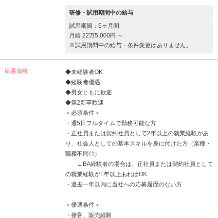
研修・試用期間中の給与
試用期間：6ヶ月間
月給 22万5,000円 ～
※試用期間中の給与・条件変更はありません。
応募資格
◆未経験者OK
◆経験者優遇
◆男女ともに歓迎
◆第2新卒歓迎
＜必須条件＞
・週5日フルタイムで勤務可能な方
・正社員または契約社員として2年以上の就業経験があ
り、社会人としての基本スキルを身に付けた方（業種・
職種不問◎）
∟BA経験者の場合は、正社員または契約社員として
の就業経験が1年以上あればOK
・過去一年以内に当社への応募履歴のない方
＜優遇条件＞
・接客、販売経験