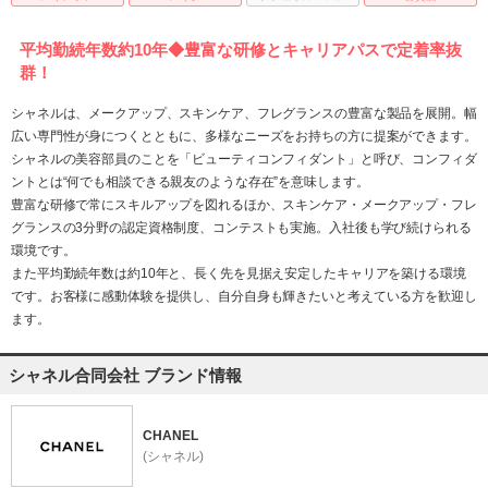
平均勤続年数約10年◆豊富な研修とキャリアパスで定着率抜
群！
シャネルは、メークアップ、スキンケア、フレグランスの豊富な製品を展開。幅
広い専門性が身につくとともに、多様なニーズをお持ちの方に提案ができます。
シャネルの美容部員のことを「ビューティコンフィダント」と呼び、コンフィダ
ントとは“何でも相談できる親友のような存在”を意味します。
豊富な研修で常にスキルアップを図れるほか、スキンケア・メークアップ・フレ
グランスの3分野の認定資格制度、コンテストも実施。入社後も学び続けられる
環境です。
また平均勤続年数は約10年と、長く先を見据え安定したキャリアを築ける環境
です。お客様に感動体験を提供し、自分自身も輝きたいと考えている方を歓迎し
ます。
シャネル合同会社 ブランド情報
CHANEL
(シャネル)