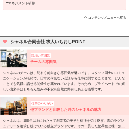
□マネジメント研修
コンテンツメニューへ戻る
シャネル合同会社 求人いちおしPOINT
職場の雰囲気
チームの雰囲気
シャネルのチームは、明るく前向きな雰囲気が魅力です。スタッフ同士のコミュ
ニケーションが活発で、日常の何気ない会話から仕事に関することまで、どんな
ことでも気軽に話せる関係性が築かれています。そのため、プライベートでの嬉
しい出来事はもちろん悩みや不安も自然に共有しあえる職場です。
仕事のやりがい
他ブランドと比較した時のシャネルの魅力
シャネルは、100年以上にわたって創業者の美学と精神を受け継ぎ、真のラグジ
ュアリーを追求し続けている独立ブランドです。その一貫した世界観と唯一無二