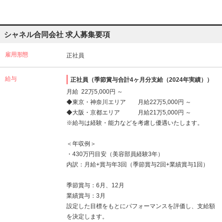
シャネル合同会社 求人募集要項
雇用形態
正社員
給与
正社員（季節賞与合計4ヶ月分支給（2024年実績））
月給 22万5,000円 ～
◆東京・神奈川エリア 月給22万5,000円 ～
◆大阪・京都エリア 月給21万5,000円 ～
※給与は経験・能力などを考慮し優遇いたします。
＜年収例＞
・430万円目安（美容部員経験3年）
内訳：月給+賞与年3回（季節賞与2回+業績賞与1回）
季節賞与：6月、12月
業績賞与：3月
設定した目標をもとにパフォーマンスを評価し、支給額
を決定します。