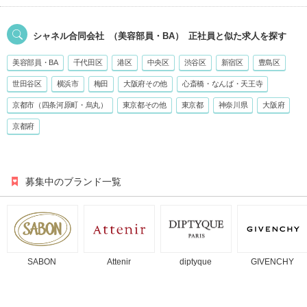
シャネル合同会社
（美容部員・BA）
正社員
と似た求人を探す
美容部員・BA
千代田区
港区
中央区
渋谷区
新宿区
豊島区
世田谷区
横浜市
梅田
大阪府その他
心斎橋・なんば・天王寺
京都市（四条河原町・烏丸）
東京都その他
東京都
神奈川県
大阪府
京都府
募集中のブランド一覧
SABON
Attenir
diptyque
GIVENCHY