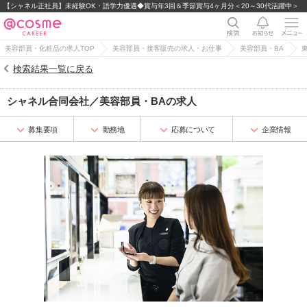
【シャネル正社員】未経験OK・語学力優遇◆賞与年3回＆季節賞与4ヶ月分＜20～30代活躍中＞
美容部員・化粧品の求人TOP
美容部員・接客販売の求人・お仕事
美容部員・BA
検索結果一覧に戻る
シャネル合同会社
／
美容部員・BA
の求人
募集要項
勤務地
応募について
企業情報