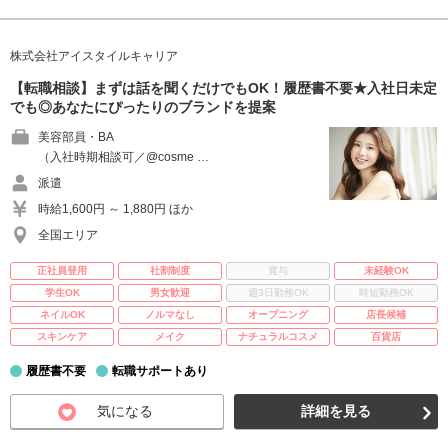
株式会社アイスタイルキャリア
【転職相談】まずは話を聞くだけでもOK！履歴書不要★入社日未定
でも◎あなたにぴったりのブランドを提案
美容部員・BA
（入社時期相談可／@cosme …
派遣
時給1,600円 ～ 1,880円 ほか
全国エリア
正社員登用
社割制度
賞与
未経験OK
学生OK
男女歓迎
週3日勤務OK
時短勤務OK
ネイルOK
ノルマなし
オープニング
店長候補
スキンケア
メイク
ナチュラルコスメ
百貨店
履歴書不要
転職サポートあり
気になる
詳細を見る