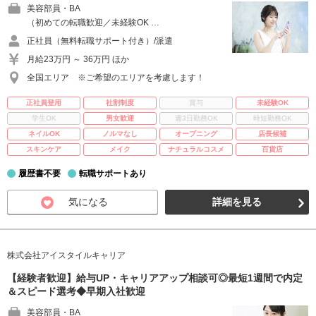
美容部員・BA
（初めての転職歓迎／未経験OK …
正社員（無料転職サポート付き）/派遣
月給23万円 ～ 36万円 ほか
全国エリア ※ご希望のエリアを考慮します！
正社員登用
社割制度
賞与
未経験OK
学生OK
男女歓迎
週3日勤務OK
時短勤務OK
ネイルOK
ノルマなし
オープニング
店長候補
スキンケア
メイク
ナチュラルコスメ
百貨店
履歴書不要
転職サポートあり
気になる
詳細を見る
株式会社アイスタイルキャリア
【経験者歓迎】給与UP・キャリアアップ相談可◎最短1週間で内定
＆スピード選考◆早期入社歓迎
美容部員・BA