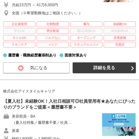
月給23万円 ～ 41万6,000円
全国（※希望勤務地はご相談ください。）
正社員登用
社割制度
賞与
未経験OK
学生OK
男女歓迎
週3日勤務OK
時短勤務OK
ネイルOK
ノルマなし
オープニング
店長候補
スキンケア
メイク
ナチュラルコスメ
百貨店
履歴書・職務経歴書添削あり
面接対策あり
気になる
詳細を見る
株式会社アイスタイルキャリア
【夏入社】未経験OK！入社日相談可◎社員登用有★あなたにぴった
りのブランドをご提案＜履歴書不要＞
美容部員・BA
（夏入社特集／履歴書不要／社員 …
派遣
時給1,600円 ～ 1,880円 ほか