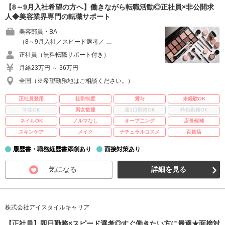
【8～9月入社希望の方へ】働きながら転職活動◎正社員×非公開求
人◆美容業界専門の転職サポート
美容部員・BA
（8～9月入社／スピード選考／ …
正社員（無料転職サポート付き）
月給23万円 ～ 36万円
全国（※希望勤務地はご相談ください。）
正社員登用
社割制度
賞与
未経験OK
学生OK
男女歓迎
週3日勤務OK
時短勤務OK
ネイルOK
ノルマなし
オープニング
店長候補
スキンケア
メイク
ナチュラルコスメ
百貨店
履歴書・職務経歴書添削あり
面接対策あり
気になる
詳細を見る
株式会社アイスタイルキャリア
【正社員】即日勤務×スピード選考◎すぐ働きたい方に最適★面接対