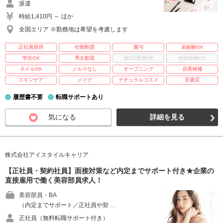
派遣
時給1,410円 ～ ほか
全国エリア ※勤務地は希望を考慮します
正社員登用
社割制度
賞与
未経験OK
学生OK
男女歓迎
週3日勤務OK
時短勤務OK
ネイルOK
ノルマなし
オープニング
店長候補
スキンケア
メイク
ナチュラルコスメ
百貨店
履歴書不要
転職サポートあり
気になる
詳細を見る
株式会社アイスタイルキャリア
【正社員・契約社員】面接対策など内定までサポート付き★企業の
直接雇用で働く美容部員求人！
美容部員・BA
（内定までサポート／正社員や契 …
正社員（無料転職サポート付き）