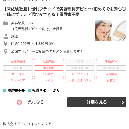
【未経験歓迎】憧れブランドで美容部員デビュー♪初めてでも安心◎
一緒にブランド選びができる！履歴書不要
美容部員・BA
（美容部員デビュー向け／社員登 …
派遣
時給1,600円 ～ 1,880円 ほか
全国エリア ※ご希望のエリアを考慮します！
正社員登用
社割制度
賞与
未経験OK
学生OK
男女歓迎
週3日勤務OK
時短勤務OK
ネイルOK
ノルマなし
オープニング
店長候補
スキンケア
メイク
ナチュラルコスメ
百貨店
履歴書不要
転職サポートあり
気になる
詳細を見る
株式会社アイスタイルキャリア