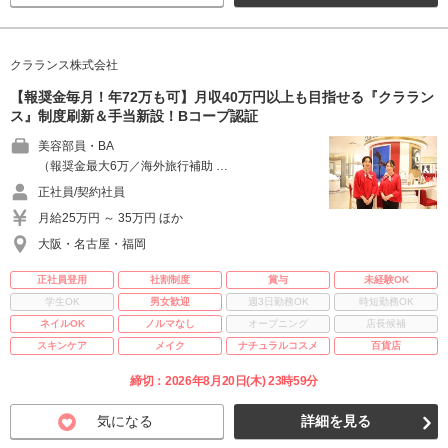
クラランス株式会社
【報奨金毎月！年72万も可】月収40万円以上も目指せる『クララン
ス』制度刷新＆手当新設！Bコープ認証
美容部員・BA
（報奨金最大6万／海外旅行補助 …
正社員/契約社員
月給25万円 ～ 35万円 ほか
大阪・名古屋・福岡
正社員登用
社割制度
賞与
未経験OK
学生OK
男女歓迎
週3日勤務OK
時短勤務OK
ネイルOK
ノルマなし
オープニング
店長候補
スキンケア
メイク
ナチュラルコスメ
百貨店
締切：2026年8月20日(木) 23時59分
気になる
詳細を見る