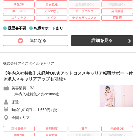
学生OK
男女歓迎
週3日勤務OK
時短勤務OK
ネイルOK
ノルマなし
オープニング
店長候補
スキンケア
メイク
ナチュラルコスメ
百貨店
履歴書不要
転職サポートあり
気になる
詳細を見る
株式会社アイスタイルキャリア
【年内入社特集】未経験OK★アットコスメキャリア転職サポート付
き求人＜キャリアアップも可能＞
美容部員・BA
（年内入社特集／@cosme社 …
派遣
時給1,410円 ～ 1,650円 ほか
全国エリア
正社員登用
社割制度
賞与
未経験OK
学生OK
男女歓迎
週3日勤務OK
時短勤務OK