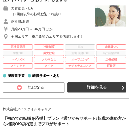
美容部員・BA
（2回目以降の転職歓迎／相談O …
正社員/派遣
月給23万円 ～ 36万円 ほか
全国エリア ※ご希望のエリアを考慮します！
正社員登用
社割制度
賞与
未経験OK
学生OK
男女歓迎
週3日勤務OK
時短勤務OK
ネイルOK
ノルマなし
オープニング
店長候補
スキンケア
メイク
ナチュラルコスメ
百貨店
履歴書不要
転職サポートあり
気になる
詳細を見る
株式会社アイスタイルキャリア
【初めての転職を応援】ブランド選びからサポート♪転職の進め方か
ら相談OK◎内定までプロがサポート