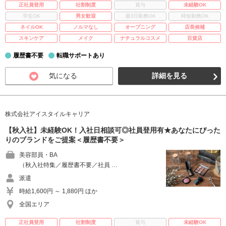
正社員登用
社割制度
賞与
未経験OK
学生OK
男女歓迎
週3日勤務OK
時短勤務OK
ネイルOK
ノルマなし
オープニング
店長候補
スキンケア
メイク
ナチュラルコスメ
百貨店
履歴書不要
転職サポートあり
気になる
詳細を見る
株式会社アイスタイルキャリア
【秋入社】未経験OK！入社日相談可◎社員登用有★あなたにぴった
りのブランドをご提案＜履歴書不要＞
美容部員・BA
（秋入社特集／履歴書不要／社員 …
派遣
時給1,600円 ～ 1,880円 ほか
全国エリア
正社員登用
社割制度
賞与
未経験OK