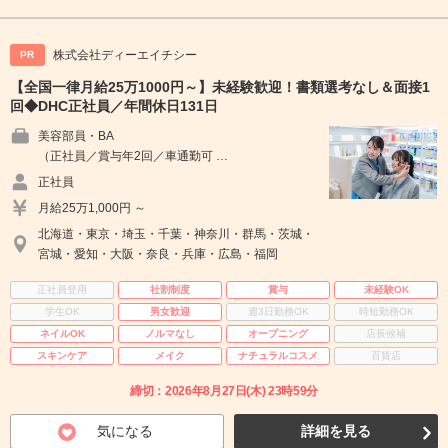
株式会社ディーエイチシー
PR
【全国一律月給25万1000円～】未経験歓迎！書類選考なし＆面接1
回◆DHC正社員／年間休日131日
美容部員・BA
（正社員／賞与年2回／車通勤可 …
正社員
月給25万1,000円 ～
北海道・東京・埼玉・千葉・神奈川・群馬・茨城・
宮城・愛知・大阪・奈良・兵庫・広島・福岡
正社員登用
社割制度
賞与
未経験OK
学生OK
男女歓迎
週3日勤務OK
時短勤務OK
ネイルOK
ノルマなし
オープニング
店長候補
スキンケア
メイク
ナチュラルコスメ
百貨店
締切：2026年8月27日(木) 23時59分
気になる
詳細を見る