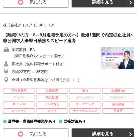
気になる
詳細を見る
株式会社アイスタイルキャリア
【離職中の方・8～9月退職予定の方へ】最短1週間で内定◎正社員×
非公開求人◆即日勤務＆スピード選考
美容部員・BA
（即日勤務OK／スピード選考／ …
正社員（無料転職サポート付き）
月給23万円 ～ 36万円
全国（※希望勤務地はご相談ください。）
正社員登用
社割制度
賞与
未経験OK
学生OK
男女歓迎
週3日勤務OK
時短勤務OK
ネイルOK
ノルマなし
オープニング
店長候補
スキンケア
メイク
ナチュラルコスメ
百貨店
履歴書・職務経歴書添削あり
面接対策あり
気になる
詳細を見る