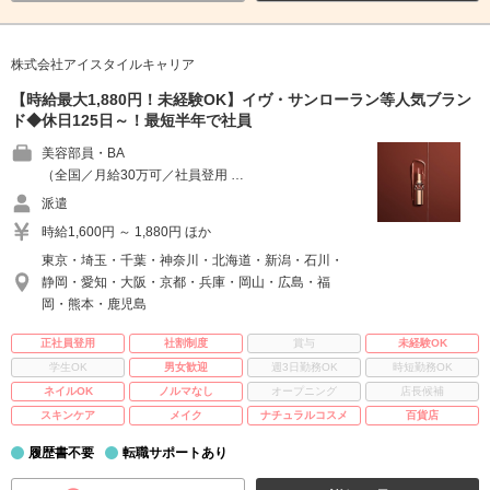
株式会社アイスタイルキャリア
【時給最大1,880円！未経験OK】イヴ・サンローラン等人気ブラン
ド◆休日125日～！最短半年で社員
美容部員・BA
（全国／月給30万可／社員登用 …
派遣
時給1,600円 ～ 1,880円 ほか
東京・埼玉・千葉・神奈川・北海道・新潟・石川・
静岡・愛知・大阪・京都・兵庫・岡山・広島・福
岡・熊本・鹿児島
正社員登用
社割制度
賞与
未経験OK
学生OK
男女歓迎
週3日勤務OK
時短勤務OK
ネイルOK
ノルマなし
オープニング
店長候補
スキンケア
メイク
ナチュラルコスメ
百貨店
履歴書不要
転職サポートあり