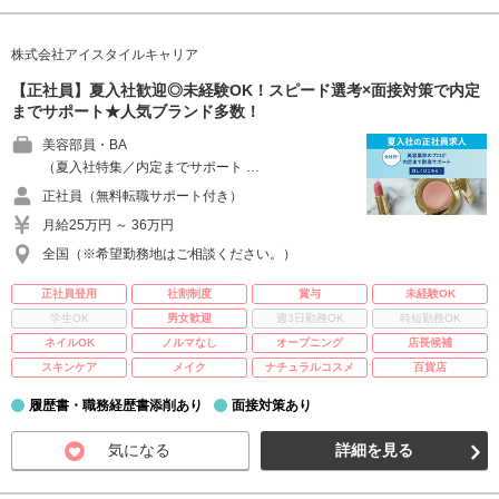
株式会社アイスタイルキャリア
【正社員】夏入社歓迎◎未経験OK！スピード選考×面接対策で内定
までサポート★人気ブランド多数！
美容部員・BA
（夏入社特集／内定までサポート …
正社員（無料転職サポート付き）
月給25万円 ～ 36万円
全国（※希望勤務地はご相談ください。）
正社員登用
社割制度
賞与
未経験OK
学生OK
男女歓迎
週3日勤務OK
時短勤務OK
ネイルOK
ノルマなし
オープニング
店長候補
スキンケア
メイク
ナチュラルコスメ
百貨店
履歴書・職務経歴書添削あり
面接対策あり
気になる
詳細を見る