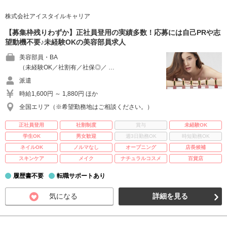
株式会社アイスタイルキャリア
【募集枠残りわずか】正社員登用の実績多数！応募には自己PRや志
望動機不要♪未経験OKの美容部員求人
美容部員・BA
（未経験OK／社割有／社保◎／ …
派遣
時給1,600円 ～ 1,880円 ほか
全国エリア（※希望勤務地はご相談ください。）
正社員登用
社割制度
賞与
未経験OK
学生OK
男女歓迎
週3日勤務OK
時短勤務OK
ネイルOK
ノルマなし
オープニング
店長候補
スキンケア
メイク
ナチュラルコスメ
百貨店
履歴書不要
転職サポートあり
気になる
詳細を見る