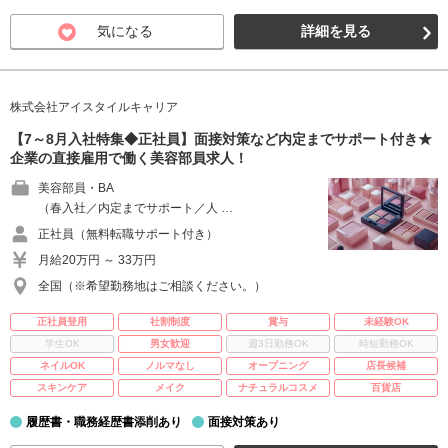
気になる
詳細を見る
株式会社アイスタイルキャリア
【7～8月入社特集◆正社員】面接対策など内定までサポート付き★
企業の直接雇用で働く美容部員求人！
美容部員・BA
（春入社／内定までサポート／人 …
正社員（無料転職サポート付き）
月給20万円 ～ 33万円
全国（※希望勤務地はご相談ください。）
正社員登用
社割制度
賞与
未経験OK
学生OK
男女歓迎
週3日勤務OK
時短勤務OK
ネイルOK
ノルマなし
オープニング
店長候補
スキンケア
メイク
ナチュラルコスメ
百貨店
履歴書・職務経歴書添削あり
面接対策あり