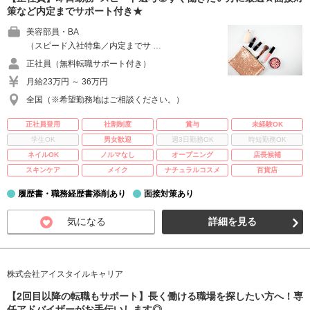
策など内定までサポート付き★
美容部員・BA
（スピード入社特集／内定までサ …
正社員（無料転職サポート付き）
月給23万円 ～ 36万円
全国（※希望勤務地はご相談ください。）
正社員登用
社割制度
賞与
未経験OK
学生OK
男女歓迎
週3日勤務OK
時短勤務OK
ネイルOK
ノルマなし
オープニング
店長候補
スキンケア
メイク
ナチュラルコスメ
百貨店
履歴書・職務経歴書添削あり
面接対策あり
気になる
詳細を見る
株式会社アイスタイルキャリア
【2回目以降の転職もサポート】長く働ける職場を探したい方へ！専
任アドバイザーがお手伝いします◎