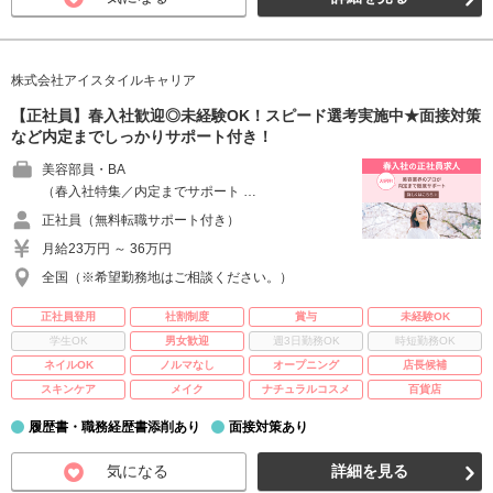
株式会社アイスタイルキャリア
【正社員】春入社歓迎◎未経験OK！スピード選考実施中★面接対策
など内定までしっかりサポート付き！
美容部員・BA
（春入社特集／内定までサポート …
正社員（無料転職サポート付き）
月給23万円 ～ 36万円
全国（※希望勤務地はご相談ください。）
正社員登用
社割制度
賞与
未経験OK
学生OK
男女歓迎
週3日勤務OK
時短勤務OK
ネイルOK
ノルマなし
オープニング
店長候補
スキンケア
メイク
ナチュラルコスメ
百貨店
履歴書・職務経歴書添削あり
面接対策あり
気になる
詳細を見る