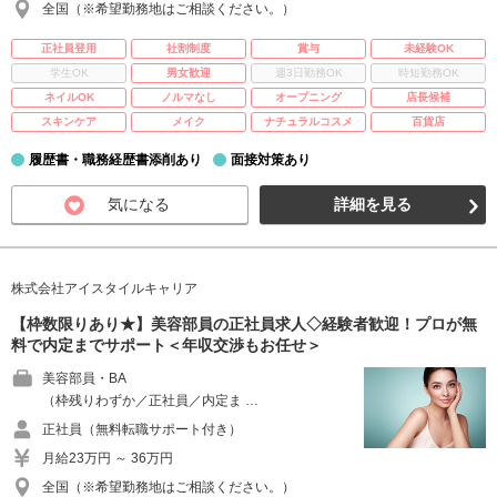
全国（※希望勤務地はご相談ください。）
正社員登用
社割制度
賞与
未経験OK
学生OK
男女歓迎
週3日勤務OK
時短勤務OK
ネイルOK
ノルマなし
オープニング
店長候補
スキンケア
メイク
ナチュラルコスメ
百貨店
履歴書・職務経歴書添削あり
面接対策あり
気になる
詳細を見る
株式会社アイスタイルキャリア
【枠数限りあり★】美容部員の正社員求人◇経験者歓迎！プロが無
料で内定までサポート＜年収交渉もお任せ＞
美容部員・BA
（枠残りわずか／正社員／内定ま …
正社員（無料転職サポート付き）
月給23万円 ～ 36万円
全国（※希望勤務地はご相談ください。）