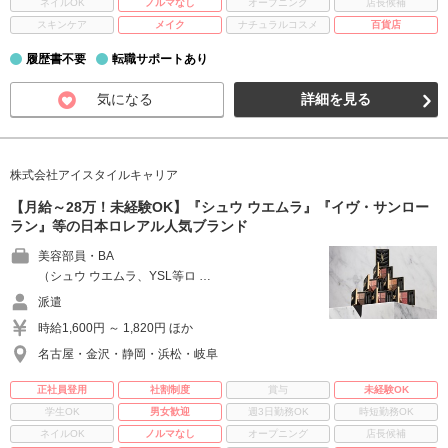
ネイルOK
ノルマなし
オープニング
店長候補
スキンケア
メイク
ナチュラルコスメ
百貨店
履歴書不要
転職サポートあり
気になる
詳細を見る
株式会社アイスタイルキャリア
【月給～28万！未経験OK】『シュウ ウエムラ』『イヴ・サンロー
ラン』等の日本ロレアル人気ブランド
美容部員・BA
（シュウ ウエムラ、YSL等ロ …
派遣
時給1,600円 ～ 1,820円 ほか
名古屋・金沢・静岡・浜松・岐阜
正社員登用
社割制度
賞与
未経験OK
学生OK
男女歓迎
週3日勤務OK
時短勤務OK
ネイルOK
ノルマなし
オープニング
店長候補