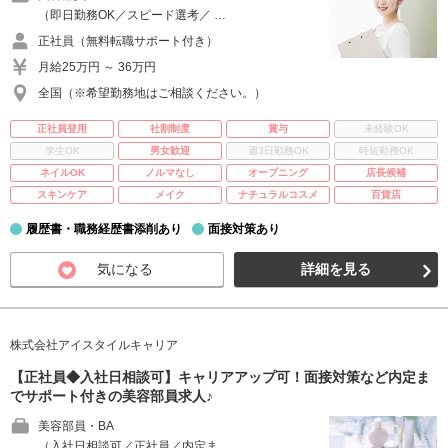
（即日勤務OK／スピード選考／ …
正社員（無料転職サポート付き）
月給25万円 ～ 36万円
全国（※希望勤務地はご相談ください。）
正社員登用
社割制度
賞与
未経験OK
学生OK
男女歓迎
週3日勤務OK
時短勤務OK
ネイルOK
ノルマなし
オープニング
店長候補
スキンケア
メイク
ナチュラルコスメ
百貨店
履歴書・職務経歴書添削あり
面接対策あり
気になる
詳細を見る
株式会社アイスタイルキャリア
【正社員◆入社日相談可】キャリアアップ可！面接対策など内定ま
でサポート付きの美容部員求人♪
美容部員・BA
（入社日相談可／正社員／内定ま …