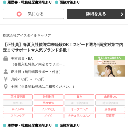
履歴書・職務経歴書添削あり
面接対策あり
気になる
詳細を見る
株式会社アイスタイルキャリア
【正社員】春夏入社歓迎◎未経験OK！スピード選考×面接対策で内
定までサポート★人気ブランド多数！
美容部員・BA
（春夏入社特集／内定までサポー …
正社員（無料転職サポート付き）
月給23万円 ～ 36万円
全国（※希望勤務地はご相談ください。）
正社員登用
社割制度
賞与
未経験OK
学生OK
男女歓迎
週3日勤務OK
時短勤務OK
ネイルOK
ノルマなし
オープニング
店長候補
スキンケア
メイク
ナチュラルコスメ
百貨店
履歴書・職務経歴書添削あり
面接対策あり