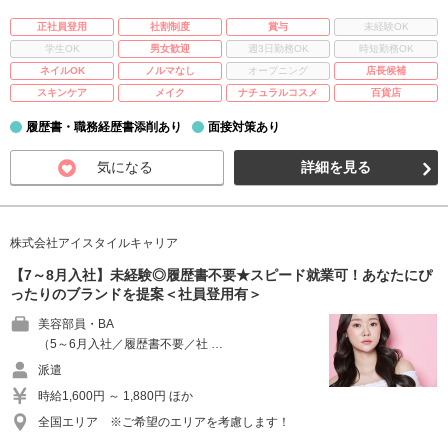
正社員登用
社割制度
賞与
未経験OK
学生OK
男女歓迎
週3日勤務OK
時短勤務OK
ネイルOK
ノルマなし
オープニング
店長候補
スキンケア
メイク
ナチュラルコスメ
百貨店
履歴書・職務経歴書添削あり
面接対策あり
気になる
詳細を見る
株式会社アイスタイルキャリア
【7～8月入社】未経験◎履歴書不要★スピード就業可！あなたにぴ
ったりのブランドを提案＜社員登用有＞
美容部員・BA
（5～6月入社／履歴書不要／社 …
派遣
時給1,600円 ～ 1,880円 ほか
全国エリア ※ご希望のエリアを考慮します！