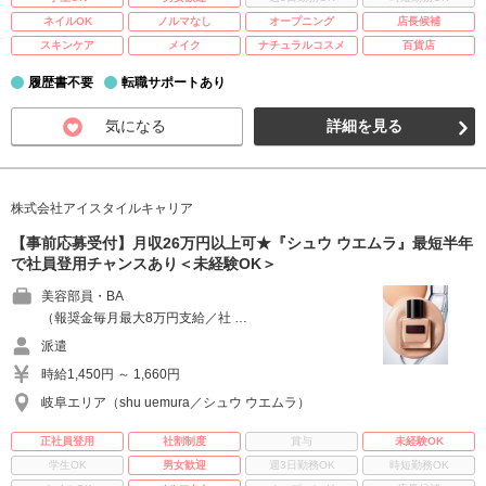
ネイルOK
ノルマなし
オープニング
店長候補
スキンケア
メイク
ナチュラルコスメ
百貨店
履歴書不要
転職サポートあり
気になる
詳細を見る
株式会社アイスタイルキャリア
【事前応募受付】月収26万円以上可★『シュウ ウエムラ』最短半年
で社員登用チャンスあり＜未経験OK＞
美容部員・BA
（報奨金毎月最大8万円支給／社 …
派遣
時給1,450円 ～ 1,660円
岐阜エリア（shu uemura／シュウ ウエムラ）
正社員登用
社割制度
賞与
未経験OK
学生OK
男女歓迎
週3日勤務OK
時短勤務OK