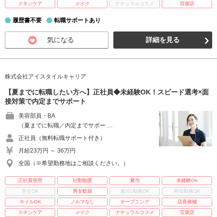
スキンケア
メイク
ナチュラルコスメ
百貨店
履歴書不要
転職サポートあり
気になる
詳細を見る
株式会社アイスタイルキャリア
【夏までに転職したい方へ】正社員◆未経験OK！スピード選考×面
接対策で内定までサポート
美容部員・BA
（夏までに転職／内定までサポー …
正社員（無料転職サポート付き）
月給23万円 ～ 36万円
全国（※希望勤務地はご相談ください。）
正社員登用
社割制度
賞与
未経験OK
学生OK
男女歓迎
週3日勤務OK
時短勤務OK
ネイルOK
ノルマなし
オープニング
店長候補
スキンケア
メイク
ナチュラルコスメ
百貨店