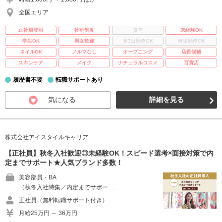
全国エリア
正社員登用
社割制度
賞与
未経験OK
学生OK
男女歓迎
週3日勤務OK
時短勤務OK
ネイルOK
ノルマなし
オープニング
店長候補
スキンケア
メイク
ナチュラルコスメ
百貨店
履歴書不要
転職サポートあり
気になる
詳細を見る
株式会社アイスタイルキャリア
【正社員】秋冬入社歓迎◎未経験OK！スピード選考×面接対策で内
定までサポート★人気ブランド多数！
美容部員・BA
（秋冬入社特集／内定までサポー …
正社員（無料転職サポート付き）
月給25万円 ～ 36万円