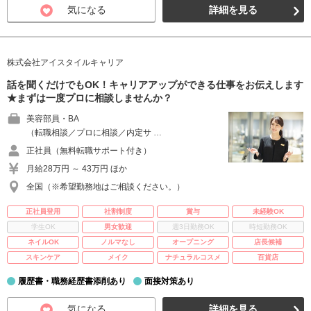
気になる
詳細を見る
株式会社アイスタイルキャリア
話を聞くだけでもOK！キャリアアップができる仕事をお伝えします
★まずは一度プロに相談しませんか？
美容部員・BA
（転職相談／プロに相談／内定サ …
正社員（無料転職サポート付き）
月給28万円 ～ 43万円 ほか
全国（※希望勤務地はご相談ください。）
正社員登用
社割制度
賞与
未経験OK
学生OK
男女歓迎
週3日勤務OK
時短勤務OK
ネイルOK
ノルマなし
オープニング
店長候補
スキンケア
メイク
ナチュラルコスメ
百貨店
履歴書・職務経歴書添削あり
面接対策あり
気になる
詳細を見る