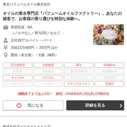
東京パフュームオイル株式会社
オイルの香水専門店『パフュームオイルファクトリー』。あなたの
接客で、お客様の香り選びを特別な体験へ。
美容部員・BA
（ノルマなし／賞与2回／おもて …
正社員/アルバイト・パート
月給23万480円 ～ 29万円 ほか
愛知（名古屋）・大阪（梅田）
正社員登用
社割制度
賞与
未経験OK
学生OK
男女歓迎
週3日勤務OK
時短勤務OK
ネイルOK
ノルマなし
オープニング
店長候補
スキンケア
メイク
ナチュラルコスメ
百貨店
掲載終了まであと6日！ 締切：2026年8月13日(木) 23時59分
気になる
詳細を見る
株式会社アイスタイルキャリア