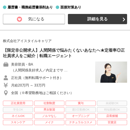
履歴書・職務経歴書添削あり
面接対策あり
気になる
詳細を見る
株式会社アイスタイルキャリア
【限定非公開求人】人間関係で悩みたくないあなたへ★定着率◎正
社員求人をご紹介｜転職エージェント
美容部員・BA
（人間関係良好求人／内定までサ …
正社員（無料転職サポート付き）
月給20万円 ～ 33万円
全国（※希望勤務地はご相談ください）
正社員登用
社割制度
賞与
未経験OK
学生OK
男女歓迎
週3日勤務OK
時短勤務OK
ネイルOK
ノルマなし
オープニング
店長候補
スキンケア
メイク
ナチュラルコスメ
百貨店