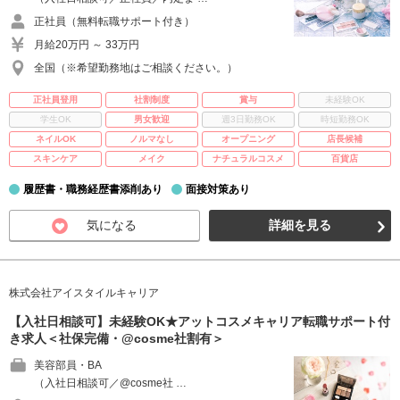
正社員（無料転職サポート付き）
月給20万円 ～ 33万円
全国（※希望勤務地はご相談ください。）
正社員登用
社割制度
賞与
未経験OK
学生OK
男女歓迎
週3日勤務OK
時短勤務OK
ネイルOK
ノルマなし
オープニング
店長候補
スキンケア
メイク
ナチュラルコスメ
百貨店
履歴書・職務経歴書添削あり
面接対策あり
気になる
詳細を見る
株式会社アイスタイルキャリア
【入社日相談可】未経験OK★アットコスメキャリア転職サポート付
き求人＜社保完備・@cosme社割有＞
美容部員・BA
（入社日相談可／@cosme社 …