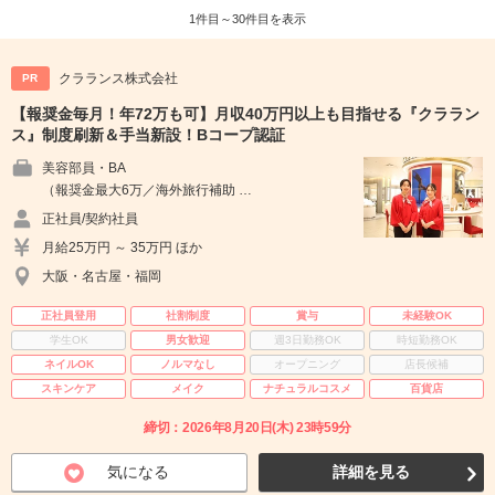
1件目～30件目を表示
クラランス株式会社
PR
【報奨金毎月！年72万も可】月収40万円以上も目指せる『クララン
ス』制度刷新＆手当新設！Bコープ認証
美容部員・BA
（報奨金最大6万／海外旅行補助 …
正社員/契約社員
月給25万円 ～ 35万円 ほか
大阪・名古屋・福岡
正社員登用
社割制度
賞与
未経験OK
学生OK
男女歓迎
週3日勤務OK
時短勤務OK
ネイルOK
ノルマなし
オープニング
店長候補
スキンケア
メイク
ナチュラルコスメ
百貨店
締切：2026年8月20日(木) 23時59分
気になる
詳細を見る