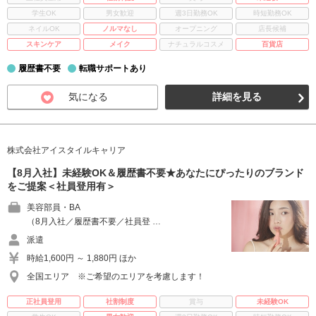
学生OK
男女歓迎
週3日勤務OK
時短勤務OK
ネイルOK
ノルマなし
オープニング
店長候補
スキンケア
メイク
ナチュラルコスメ
百貨店
履歴書不要
転職サポートあり
気になる
詳細を見る
株式会社アイスタイルキャリア
【8月入社】未経験OK＆履歴書不要★あなたにぴったりのブランド
をご提案＜社員登用有＞
美容部員・BA
（8月入社／履歴書不要／社員登 …
派遣
時給1,600円 ～ 1,880円 ほか
全国エリア ※ご希望のエリアを考慮します！
正社員登用
社割制度
賞与
未経験OK