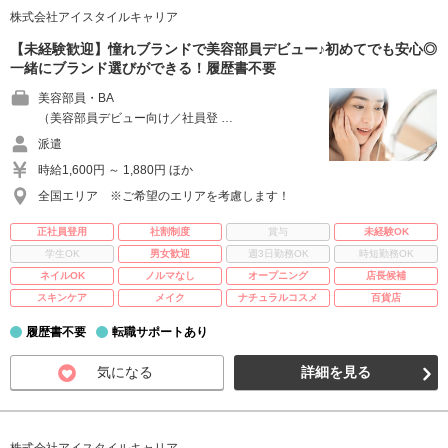
株式会社アイスタイルキャリア
【未経験歓迎】憧れブランドで美容部員デビュー♪初めてでも安心◎
一緒にブランド選びができる！履歴書不要
美容部員・BA
（美容部員デビュー向け／社員登 …
派遣
時給1,600円 ～ 1,880円 ほか
全国エリア ※ご希望のエリアを考慮します！
正社員登用
社割制度
賞与
未経験OK
学生OK
男女歓迎
週3日勤務OK
時短勤務OK
ネイルOK
ノルマなし
オープニング
店長候補
スキンケア
メイク
ナチュラルコスメ
百貨店
履歴書不要
転職サポートあり
気になる
詳細を見る