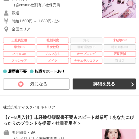
（@cosme社割有／社保完備 …
派遣
時給1,600円 ～ 1,880円 ほか
全国エリア
正社員登用
社割制度
賞与
未経験OK
学生OK
男女歓迎
週3日勤務OK
時短勤務OK
ネイルOK
ノルマなし
オープニング
店長候補
スキンケア
メイク
ナチュラルコスメ
百貨店
履歴書不要
転職サポートあり
気になる
詳細を見る
株式会社アイスタイルキャリア
【7～8月入社】未経験◎履歴書不要★スピード就業可！あなたにぴ
ったりのブランドを提案＜社員登用有＞
美容部員・BA
（5～6月入社／履歴書不要／社 …