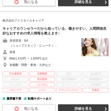
気になる
詳細を見る
株式会社アイスタイルキャリア
キャリアカウンセラーだから知っている、働きやすい、人間関係良
好なおすすめの求人情報を教えます♪
美容部員・BA
（ショップスタッフ・ビューティ …
派遣
時給1,410円 ～ 1,600円 ほか
首都圏・関西・東海・九州など
正社員登用
社割制度
賞与
未経験OK
学生OK
男女歓迎
週3日勤務OK
時短勤務OK
ネイルOK
ノルマなし
オープニング
店長候補
スキンケア
メイク
ナチュラルコスメ
百貨店
履歴書不要
転職サポートあり
気になる
詳細を見る