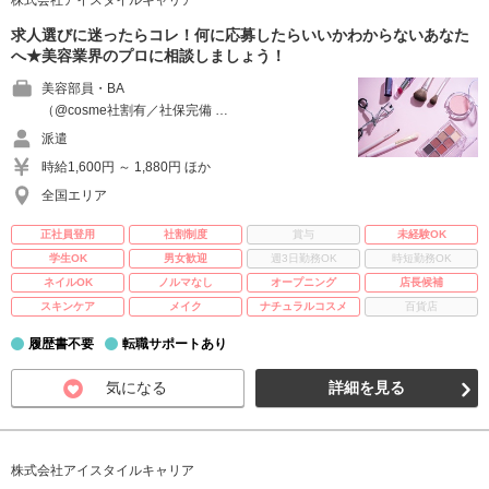
株式会社アイスタイルキャリア
求人選びに迷ったらコレ！何に応募したらいいかわからないあなた
へ★美容業界のプロに相談しましょう！
美容部員・BA
（@cosme社割有／社保完備 …
派遣
時給1,600円 ～ 1,880円 ほか
全国エリア
正社員登用
社割制度
賞与
未経験OK
学生OK
男女歓迎
週3日勤務OK
時短勤務OK
ネイルOK
ノルマなし
オープニング
店長候補
スキンケア
メイク
ナチュラルコスメ
百貨店
履歴書不要
転職サポートあり
気になる
詳細を見る
株式会社アイスタイルキャリア