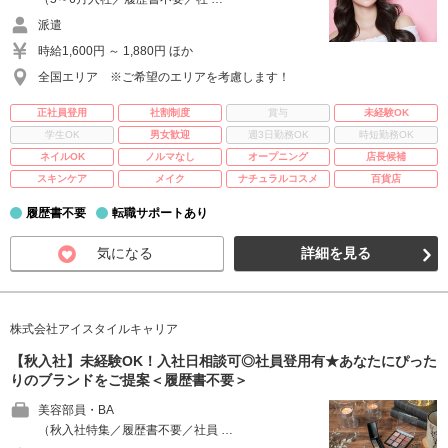
派遣
時給1,600円 ～ 1,880円 ほか
全国エリア ※ご希望のエリアを考慮します！
正社員登用
社割制度
賞与
未経験OK
学生OK
男女歓迎
週3日勤務OK
時短勤務OK
ネイルOK
ノルマなし
オープニング
店長候補
スキンケア
メイク
ナチュラルコスメ
百貨店
履歴書不要
転職サポートあり
気になる
詳細を見る
株式会社アイスタイルキャリア
【秋入社】未経験OK！入社日相談可◎社員登用有★あなたにぴった
りのブランドをご提案＜履歴書不要＞
美容部員・BA
（秋入社特集／履歴書不要／社員 …