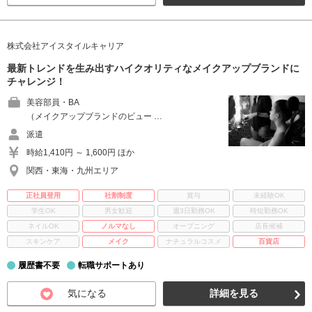
株式会社アイスタイルキャリア
最新トレンドを生み出すハイクオリティなメイクアップブランドに
チャレンジ！
美容部員・BA
（メイクアップブランドのビュー …
派遣
時給1,410円 ～ 1,600円 ほか
関西・東海・九州エリア
正社員登用
社割制度
賞与
未経験OK
学生OK
男女歓迎
週3日勤務OK
時短勤務OK
ネイルOK
ノルマなし
オープニング
店長候補
スキンケア
メイク
ナチュラルコスメ
百貨店
履歴書不要
転職サポートあり
気になる
詳細を見る