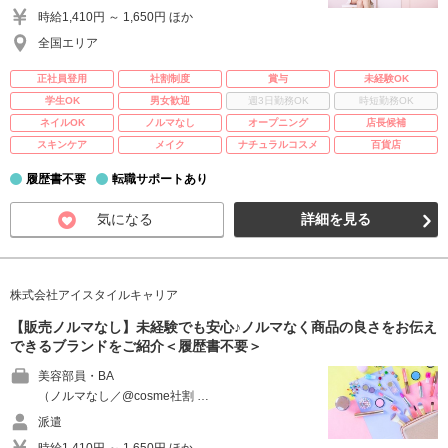
時給1,410円 ～ 1,650円 ほか
全国エリア
正社員登用
社割制度
賞与
未経験OK
学生OK
男女歓迎
週3日勤務OK
時短勤務OK
ネイルOK
ノルマなし
オープニング
店長候補
スキンケア
メイク
ナチュラルコスメ
百貨店
履歴書不要
転職サポートあり
気になる
詳細を見る
株式会社アイスタイルキャリア
【販売ノルマなし】未経験でも安心♪ノルマなく商品の良さをお伝え
できるブランドをご紹介＜履歴書不要＞
美容部員・BA
（ノルマなし／@cosme社割 …
派遣