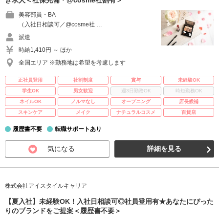
き求人＜社保完備・@cosme社割有＞
美容部員・BA
（入社日相談可／@cosme社 …
派遣
時給1,410円 ～ ほか
全国エリア ※勤務地は希望を考慮します
正社員登用
社割制度
賞与
未経験OK
学生OK
男女歓迎
週3日勤務OK
時短勤務OK
ネイルOK
ノルマなし
オープニング
店長候補
スキンケア
メイク
ナチュラルコスメ
百貨店
履歴書不要
転職サポートあり
気になる
詳細を見る
株式会社アイスタイルキャリア
【夏入社】未経験OK！入社日相談可◎社員登用有★あなたにぴった
りのブランドをご提案＜履歴書不要＞