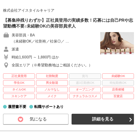
株式会社アイスタイルキャリア
【募集枠残りわずか】正社員登用の実績多数！応募には自己PRや志
望動機不要♪未経験OKの美容部員求人
美容部員・BA
（未経験OK／社割有／社保◎／ …
派遣
時給1,600円 ～ 1,880円 ほか
全国エリア（※希望勤務地はご相談ください。）
正社員登用
社割制度
賞与
未経験OK
学生OK
男女歓迎
週3日勤務OK
時短勤務OK
ネイルOK
ノルマなし
オープニング
店長候補
スキンケア
メイク
ナチュラルコスメ
百貨店
履歴書不要
転職サポートあり
気になる
詳細を見る