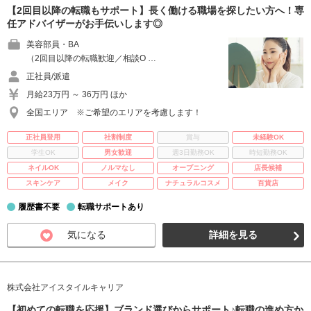
【2回目以降の転職もサポート】長く働ける職場を探したい方へ！専
任アドバイザーがお手伝いします◎
美容部員・BA
（2回目以降の転職歓迎／相談O …
正社員/派遣
月給23万円 ～ 36万円 ほか
全国エリア ※ご希望のエリアを考慮します！
正社員登用
社割制度
賞与
未経験OK
学生OK
男女歓迎
週3日勤務OK
時短勤務OK
ネイルOK
ノルマなし
オープニング
店長候補
スキンケア
メイク
ナチュラルコスメ
百貨店
履歴書不要
転職サポートあり
気になる
詳細を見る
株式会社アイスタイルキャリア
【初めての転職を応援】ブランド選びからサポート♪転職の進め方か