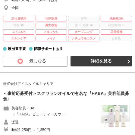
時給1,410円 ～ 1,650円 ほか
全国
正社員登用
社割制度
賞与
未経験OK
学生OK
男女歓迎
週3日勤務OK
時短勤務OK
ネイルOK
ノルマなし
オープニング
店長候補
スキンケア
メイク
ナチュラルコスメ
百貨店
履歴書不要
転職サポートあり
気になる
詳細を見る
株式会社アイスタイルキャリア
＜事前応募受付＞スクワランオイルで有名な『HABA』美容部員募
集♪
美容部員・BA
（『HABA』ビューティーカウ …
派遣
時給1,250円 ～ 1,350円