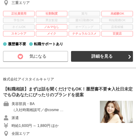
三重エリア
正社員登用
社割制度
賞与
未経験OK
学生OK
男女歓迎
週3日勤務OK
時短勤務OK
ネイルOK
ノルマなし
オープニング
店長候補
スキンケア
メイク
ナチュラルコスメ
百貨店
履歴書不要
転職サポートあり
気になる
詳細を見る
株式会社アイスタイルキャリア
【転職相談】まずは話を聞くだけでもOK！履歴書不要★入社日未定
でも◎あなたにぴったりのブランドを提案
美容部員・BA
（入社時期相談可／@cosme …
派遣
時給1,600円 ～ 1,880円 ほか
全国エリア