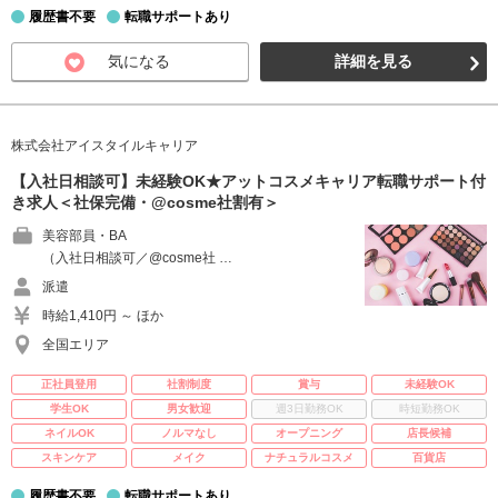
履歴書不要
転職サポートあり
気になる
詳細を見る
株式会社アイスタイルキャリア
【入社日相談可】未経験OK★アットコスメキャリア転職サポート付
き求人＜社保完備・@cosme社割有＞
美容部員・BA
（入社日相談可／@cosme社 …
派遣
時給1,410円 ～ ほか
全国エリア
正社員登用
社割制度
賞与
未経験OK
学生OK
男女歓迎
週3日勤務OK
時短勤務OK
ネイルOK
ノルマなし
オープニング
店長候補
スキンケア
メイク
ナチュラルコスメ
百貨店
履歴書不要
転職サポートあり