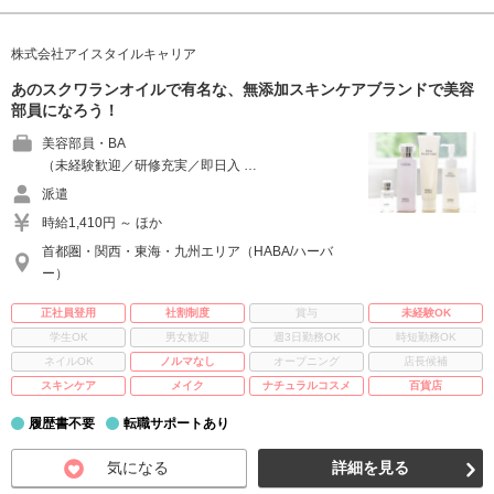
株式会社アイスタイルキャリア
あのスクワランオイルで有名な、無添加スキンケアブランドで美容
部員になろう！
美容部員・BA
（未経験歓迎／研修充実／即日入 …
派遣
時給1,410円 ～ ほか
首都圏・関西・東海・九州エリア（HABA/ハーバ
ー）
正社員登用
社割制度
賞与
未経験OK
学生OK
男女歓迎
週3日勤務OK
時短勤務OK
ネイルOK
ノルマなし
オープニング
店長候補
スキンケア
メイク
ナチュラルコスメ
百貨店
履歴書不要
転職サポートあり
気になる
詳細を見る