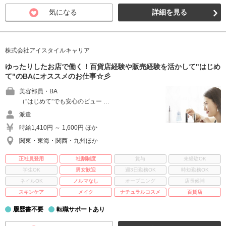
気になる
詳細を見る
株式会社アイスタイルキャリア
ゆったりしたお店で働く！百貨店経験や販売経験を活かして"はじめ
て"のBAにオススメのお仕事☆彡
美容部員・BA
（”はじめて”でも安心のビュー …
派遣
時給1,410円 ～ 1,600円 ほか
関東・東海・関西・九州ほか
正社員登用
社割制度
賞与
未経験OK
学生OK
男女歓迎
週3日勤務OK
時短勤務OK
ネイルOK
ノルマなし
オープニング
店長候補
スキンケア
メイク
ナチュラルコスメ
百貨店
履歴書不要
転職サポートあり