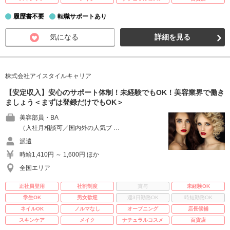
履歴書不要
転職サポートあり
気になる
詳細を見る
株式会社アイスタイルキャリア
【安定収入】安心のサポート体制！未経験でもOK！美容業界で働き
ましょう＜まずは登録だけでもOK＞
美容部員・BA
（入社月相談可／国内外の人気ブ …
派遣
時給1,410円 ～ 1,600円 ほか
全国エリア
正社員登用
社割制度
賞与
未経験OK
学生OK
男女歓迎
週3日勤務OK
時短勤務OK
ネイルOK
ノルマなし
オープニング
店長候補
スキンケア
メイク
ナチュラルコスメ
百貨店