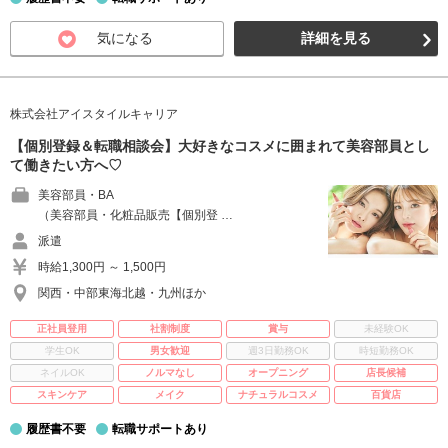
気になる
詳細を見る
株式会社アイスタイルキャリア
【個別登録＆転職相談会】大好きなコスメに囲まれて美容部員とし
て働きたい方へ♡
美容部員・BA
（美容部員・化粧品販売【個別登 …
派遣
時給1,300円 ～ 1,500円
関西・中部東海北越・九州ほか
正社員登用
社割制度
賞与
未経験OK
学生OK
男女歓迎
週3日勤務OK
時短勤務OK
ネイルOK
ノルマなし
オープニング
店長候補
スキンケア
メイク
ナチュラルコスメ
百貨店
履歴書不要
転職サポートあり