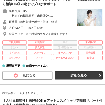
ら相談OK◎内定までプロがサポート
美容部員・BA
（初めての転職歓迎／未経験OK …
正社員（無料転職サポート付き）/派遣
月給23万円 ～ 36万円 ほか
全国エリア ※ご希望のエリアを考慮します！
正社員登用
社割制度
賞与
未経験OK
学生OK
男女歓迎
週3日勤務OK
時短勤務OK
ネイルOK
ノルマなし
オープニング
店長候補
スキンケア
メイク
ナチュラルコスメ
百貨店
履歴書不要
転職サポートあり
気になる
詳細を見る
株式会社アイスタイルキャリア
【入社日相談可】未経験OK★アットコスメキャリア転職サポート付