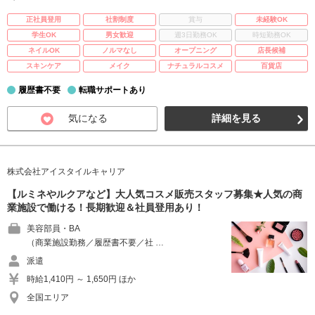
正社員登用
社割制度
賞与
未経験OK
学生OK
男女歓迎
週3日勤務OK
時短勤務OK
ネイルOK
ノルマなし
オープニング
店長候補
スキンケア
メイク
ナチュラルコスメ
百貨店
履歴書不要
転職サポートあり
気になる
詳細を見る
株式会社アイスタイルキャリア
【ルミネやルクアなど】大人気コスメ販売スタッフ募集★人気の商
業施設で働ける！長期歓迎＆社員登用あり！
美容部員・BA
（商業施設勤務／履歴書不要／社 …
派遣
時給1,410円 ～ 1,650円 ほか
全国エリア