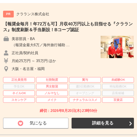
クラランス株式会社
PR
【報奨金毎月！年72万も可】月収40万円以上も目指せる『クララン
ス』制度刷新＆手当新設！Bコープ認証
美容部員・BA
（報奨金最大6万／海外旅行補助 …
正社員/契約社員
月給25万円 ～ 35万円 ほか
大阪・名古屋・福岡
正社員登用
社割制度
賞与
未経験OK
学生OK
男女歓迎
週3日勤務OK
時短勤務OK
ネイルOK
ノルマなし
オープニング
店長候補
スキンケア
メイク
ナチュラルコスメ
百貨店
締切：2026年8月20日(木) 23時59分
気になる
詳細を見る