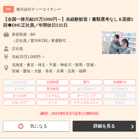
株式会社ディーエイチシー
PR
【全国一律月給25万1000円～】未経験歓迎！書類選考なし＆面接1
回◆DHC正社員／年間休日131日
美容部員・BA
（正社員／賞与年2回／車通勤可 …
正社員
月給25万1,000円 ～
北海道・東京・埼玉・千葉・神奈川・群馬・茨城・
宮城・愛知・大阪・奈良・兵庫・広島・福岡
正社員登用
社割制度
賞与
未経験OK
学生OK
男女歓迎
週3日勤務OK
時短勤務OK
ネイルOK
ノルマなし
オープニング
店長候補
スキンケア
メイク
ナチュラルコスメ
百貨店
締切：2026年8月27日(木) 23時59分
気になる
詳細を見る