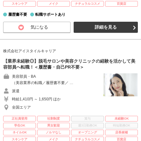
スキンケア
メイク
ナチュラルコスメ
百貨店
履歴書不要
転職サポートあり
気になる
詳細を見る
株式会社アイスタイルキャリア
【業界未経験◎】脱毛サロンや美容クリニックの経験を活かして美
容部員へ転職！＜履歴書・自己PR不要＞
美容部員・BA
（美容業界の転職／履歴書不要／ …
派遣
時給1,410円 ～ 1,650円 ほか
全国エリア
正社員登用
社割制度
賞与
未経験OK
学生OK
男女歓迎
週3日勤務OK
時短勤務OK
ネイルOK
ノルマなし
オープニング
店長候補
スキンケア
メイク
ナチュラルコスメ
百貨店