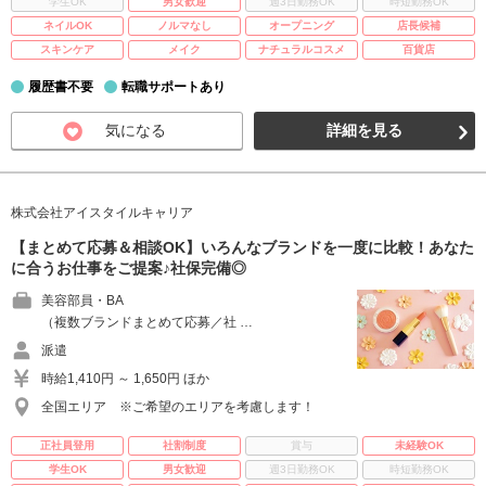
学生OK
男女歓迎
週3日勤務OK
時短勤務OK
ネイルOK
ノルマなし
オープニング
店長候補
スキンケア
メイク
ナチュラルコスメ
百貨店
履歴書不要
転職サポートあり
気になる
詳細を見る
株式会社アイスタイルキャリア
【まとめて応募＆相談OK】いろんなブランドを一度に比較！あなた
に合うお仕事をご提案♪社保完備◎
美容部員・BA
（複数ブランドまとめて応募／社 …
派遣
時給1,410円 ～ 1,650円 ほか
全国エリア ※ご希望のエリアを考慮します！
正社員登用
社割制度
賞与
未経験OK
学生OK
男女歓迎
週3日勤務OK
時短勤務OK