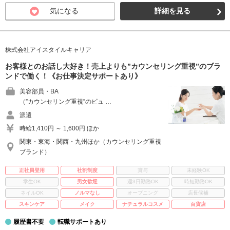
気になる
詳細を見る
株式会社アイスタイルキャリア
お客様とのお話し大好き！売上よりも”カウンセリング重視”のブラ
ンドで働く！《お仕事決定サポートあり》
美容部員・BA
（”カウンセリング重視”のビュ …
派遣
時給1,410円 ～ 1,600円 ほか
関東・東海・関西・九州ほか（カウンセリング重視
ブランド）
正社員登用
社割制度
賞与
未経験OK
学生OK
男女歓迎
週3日勤務OK
時短勤務OK
ネイルOK
ノルマなし
オープニング
店長候補
スキンケア
メイク
ナチュラルコスメ
百貨店
履歴書不要
転職サポートあり