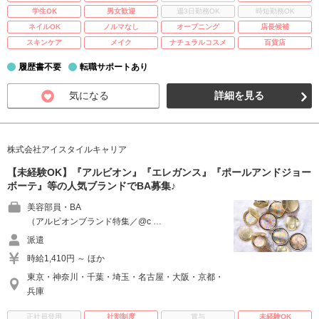
学生OK
男女歓迎
週3日勤務OK
時短勤務OK
ネイルOK
ノルマなし
オープニング
店長候補
スキンケア
メイク
ナチュラルコスメ
百貨店
履歴書不要
転職サポートあり
気になる
詳細を見る
株式会社アイスタイルキャリア
【未経験OK】『アルビオン』『エレガンス』『ポールアンドジョー
ボーテ』等の人気ブランドでBA募集♪
美容部員・BA
（アルビオンブランド特集／@c …
派遣
時給1,410円 ～ ほか
東京・神奈川・千葉・埼玉・名古屋・大阪・京都・
兵庫
正社員登用
社割制度
賞与
未経験OK