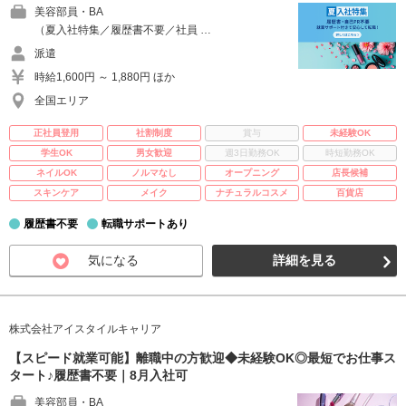
美容部員・BA
（夏入社特集／履歴書不要／社員 …
派遣
時給1,600円 ～ 1,880円 ほか
全国エリア
正社員登用
社割制度
賞与
未経験OK
学生OK
男女歓迎
週3日勤務OK
時短勤務OK
ネイルOK
ノルマなし
オープニング
店長候補
スキンケア
メイク
ナチュラルコスメ
百貨店
履歴書不要
転職サポートあり
気になる
詳細を見る
株式会社アイスタイルキャリア
【スピード就業可能】離職中の方歓迎◆未経験OK◎最短でお仕事ス
タート♪履歴書不要｜8月入社可
美容部員・BA