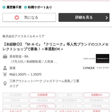
履歴書不要
転職サポートあり
気になる
詳細を見る
株式会社アイスタイルキャリア
【未経験◎】『M･A･C』『クリニーク』等人気ブランドのコスメセ
レクトショップで募集！＜車通勤OK＞
美容部員・BA
（7月入社／未経験歓迎／人気海 …
派遣
時給1,300円 ～ 1,350円
三井アウトレットパーク ジャズドリーム長島／三重
エリア
正社員登用
社割制度
賞与
未経験OK
学生OK
男女歓迎
週3日勤務OK
時短勤務OK
ネイルOK
ノルマなし
オープニング
店長候補
スキンケア
メイク
ナチュラルコスメ
百貨店