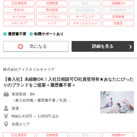
正社員登用
社割制度
賞与
未経験OK
学生OK
男女歓迎
週3日勤務OK
時短勤務OK
ネイルOK
ノルマなし
オープニング
店長候補
スキンケア
メイク
ナチュラルコスメ
百貨店
履歴書不要
転職サポートあり
気になる
詳細を見る
株式会社アイスタイルキャリア
【春入社】未経験OK！入社日相談可◎社員登用有★あなたにぴった
りのブランドをご提案＜履歴書不要＞
美容部員・BA
（春入社特集／履歴書不要／社員 …
派遣
時給1,410円 ～ 1,650円 ほか
全国エリア
正社員登用
社割制度
賞与
未経験OK