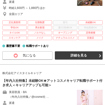
派遣
時給1,600円 ～ 1,880円 ほか
全国エリア
正社員登用
社割制度
賞与
未経験OK
学生OK
男女歓迎
週3日勤務OK
時短勤務OK
ネイルOK
ノルマなし
オープニング
店長候補
スキンケア
メイク
ナチュラルコスメ
百貨店
履歴書不要
転職サポートあり
気になる
詳細を見る
株式会社アイスタイルキャリア
【年内入社特集】未経験OK★アットコスメキャリア転職サポート付
き求人＜キャリアアップも可能＞
美容部員・BA
（年内入社特集／@cosme社 …
派遣