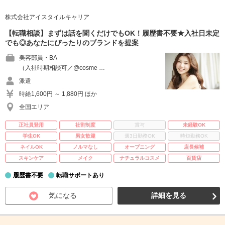
株式会社アイスタイルキャリア
【転職相談】まずは話を聞くだけでもOK！履歴書不要★入社日未定
でも◎あなたにぴったりのブランドを提案
美容部員・BA
（入社時期相談可／@cosme …
派遣
時給1,600円 ～ 1,880円 ほか
全国エリア
正社員登用
社割制度
賞与
未経験OK
学生OK
男女歓迎
週3日勤務OK
時短勤務OK
ネイルOK
ノルマなし
オープニング
店長候補
スキンケア
メイク
ナチュラルコスメ
百貨店
履歴書不要
転職サポートあり
気になる
詳細を見る