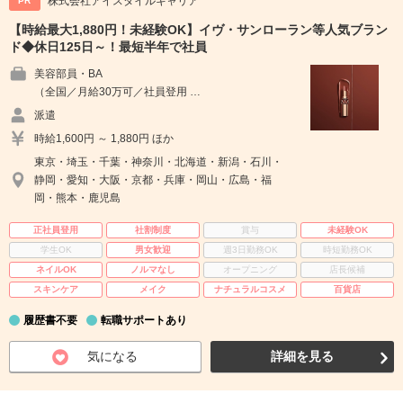
株式会社アイスタイルキャリア
PR
【時給最大1,880円！未経験OK】イヴ・サンローラン等人気ブラン
ド◆休日125日～！最短半年で社員
美容部員・BA
（全国／月給30万可／社員登用 …
派遣
時給1,600円 ～ 1,880円 ほか
東京・埼玉・千葉・神奈川・北海道・新潟・石川・
静岡・愛知・大阪・京都・兵庫・岡山・広島・福
岡・熊本・鹿児島
正社員登用
社割制度
賞与
未経験OK
学生OK
男女歓迎
週3日勤務OK
時短勤務OK
ネイルOK
ノルマなし
オープニング
店長候補
スキンケア
メイク
ナチュラルコスメ
百貨店
履歴書不要
転職サポートあり
気になる
詳細を見る