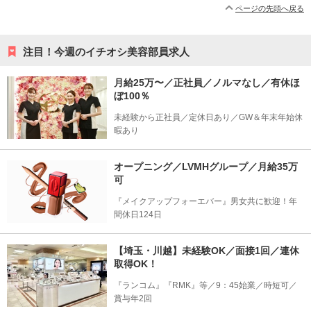
ページの先頭へ戻る
注目！今週のイチオシ美容部員求人
月給25万〜／正社員／ノルマなし／有休ほ
ぼ100％
未経験から正社員／定休日あり／GW＆年末年始休
暇あり
オープニング／LVMHグループ／月給35万
可
『メイクアップフォーエバー』男女共に歓迎！年
間休日124日
【埼玉・川越】未経験OK／面接1回／連休
取得OK！
『ランコム』『RMK』等／9：45始業／時短可／
賞与年2回