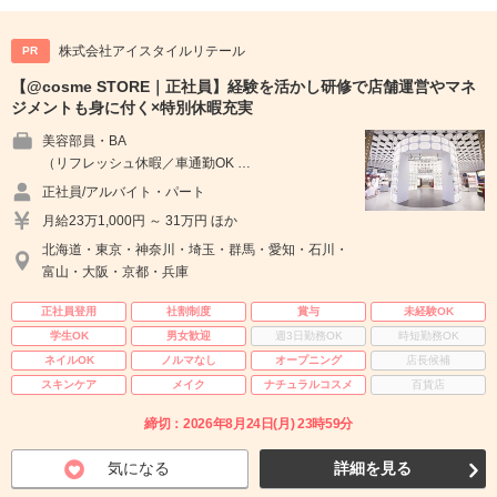
株式会社アイスタイルリテール
PR
【@cosme STORE｜正社員】経験を活かし研修で店舗運営やマネ
ジメントも身に付く×特別休暇充実
美容部員・BA
（リフレッシュ休暇／車通勤OK …
正社員/アルバイト・パート
月給23万1,000円 ～ 31万円 ほか
北海道・東京・神奈川・埼玉・群馬・愛知・石川・
富山・大阪・京都・兵庫
正社員登用
社割制度
賞与
未経験OK
学生OK
男女歓迎
週3日勤務OK
時短勤務OK
ネイルOK
ノルマなし
オープニング
店長候補
スキンケア
メイク
ナチュラルコスメ
百貨店
締切：2026年8月24日(月) 23時59分
気になる
詳細を見る