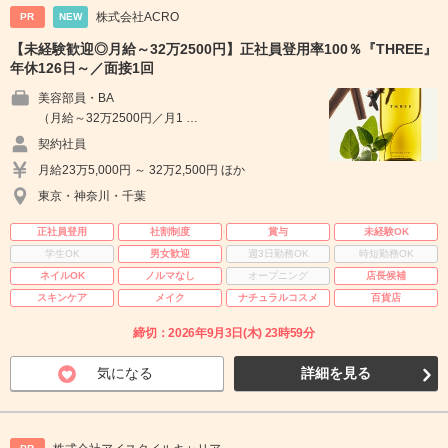
株式会社ACRO
PR
NEW
【未経験歓迎◎月給～32万2500円】正社員登用率100％『THREE』
年休126日～／面接1回
美容部員・BA
（月給～32万2500円／月1 …
契約社員
月給23万5,000円 ～ 32万2,500円 ほか
東京・神奈川・千葉
正社員登用
社割制度
賞与
未経験OK
学生OK
男女歓迎
週3日勤務OK
時短勤務OK
ネイルOK
ノルマなし
オープニング
店長候補
スキンケア
メイク
ナチュラルコスメ
百貨店
締切：2026年9月3日(木) 23時59分
気になる
詳細を見る