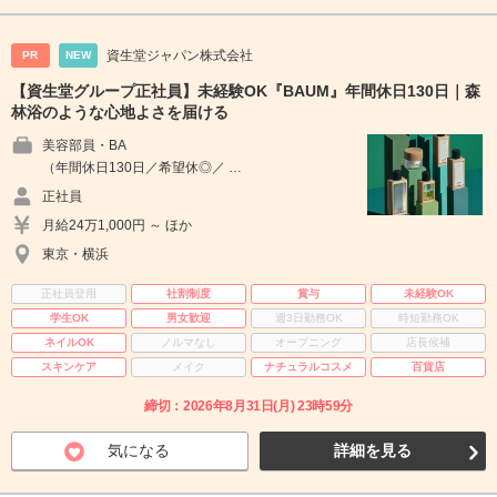
資生堂ジャパン株式会社
PR
NEW
【資生堂グループ正社員】未経験OK『BAUM』年間休日130日｜森
林浴のような心地よさを届ける
美容部員・BA
（年間休日130日／希望休◎／ …
正社員
月給24万1,000円 ～ ほか
東京・横浜
正社員登用
社割制度
賞与
未経験OK
学生OK
男女歓迎
週3日勤務OK
時短勤務OK
ネイルOK
ノルマなし
オープニング
店長候補
スキンケア
メイク
ナチュラルコスメ
百貨店
締切：2026年8月31日(月) 23時59分
気になる
詳細を見る