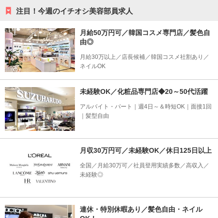
注目！今週のイチオシ美容部員求人
月給50万円可／韓国コスメ専門店／髪色自
由◎
月給30万以上／店長候補／韓国コスメ社割あり／
ネイルOK
未経験OK／化粧品専門店◆20～50代活躍
アルバイト・パート｜週4日～＆時短OK｜面接1回
｜髪型自由
月収30万円可／未経験OK／休日125日以上
全国／月給30万可／社員登用実績多数／高収入／
未経験◎
連休・特別休暇あり／髪色自由・ネイル