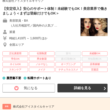
株式会社アイスタイルキャリア
【安定収入】安心のサポート体制！未経験でもOK！美容業界で働き
ましょう＜まずは登録だけでもOK＞
美容部員・BA
（入社月相談可／国内外の人気ブ …
派遣
時給1,410円 ～ 1,600円 ほか
全国エリア
正社員登用
社割制度
賞与
未経験OK
学生OK
男女歓迎
週3日勤務OK
時短勤務OK
ネイルOK
ノルマなし
オープニング
店長候補
スキンケア
メイク
ナチュラルコスメ
百貨店
履歴書不要
転職サポートあり
気になる
詳細を見る
株式会社アイスタイルキャリア
PR