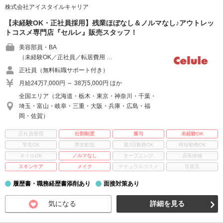
株式会社アイスタイルキャリア
【未経験OK・正社員採用】残業ほぼなし＆ノルマなし♪アウトレッ
トコスメ専門店『セルレ』販売スタッフ！
美容部員・BA
（未経験OK／正社員／転居費用 …
正社員（無料転職サポート付き）
月給24万7,000円 ～ 38万5,000円 ほか
全国エリア（北海道・栃木・東京・神奈川・千葉・
埼玉・富山・岐阜・三重・大阪・兵庫・広島・福
岡・佐賀）
正社員登用
社割制度
賞与
未経験OK
学生OK
男女歓迎
週3日勤務OK
時短勤務OK
ネイルOK
ノルマなし
オープニング
店長候補
スキンケア
メイク
ナチュラルコスメ
百貨店
履歴書・職務経歴書添削あり
面接対策あり
気になる
詳細を見る