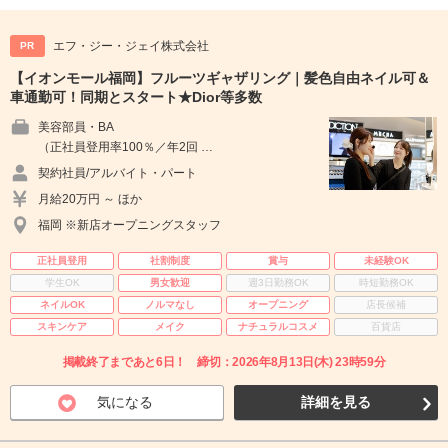
エフ・ジー・ジェイ株式会社
PR
【イオンモール福岡】フルーツギャザリング｜髪色自由ネイル可＆
車通勤可！同期とスタート★Dior等多数
美容部員・BA
（正社員登用率100％／年2回 …
契約社員/アルバイト・パート
月給20万円 ～ ほか
福岡 ※新店オープニングスタッフ
正社員登用
社割制度
賞与
未経験OK
学生OK
男女歓迎
週3日勤務OK
時短勤務OK
ネイルOK
ノルマなし
オープニング
店長候補
スキンケア
メイク
ナチュラルコスメ
百貨店
掲載終了まであと6日！ 締切：2026年8月13日(木) 23時59分
気になる
詳細を見る