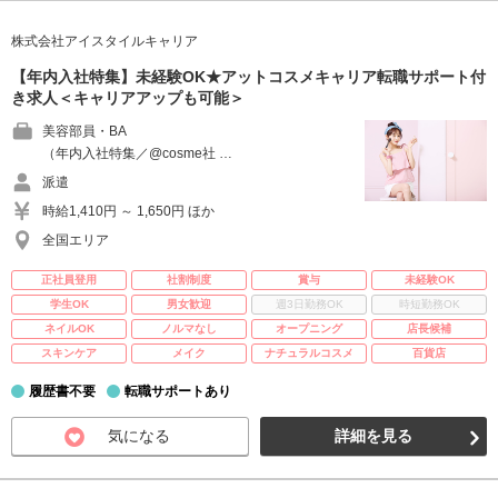
株式会社アイスタイルキャリア
【年内入社特集】未経験OK★アットコスメキャリア転職サポート付
き求人＜キャリアアップも可能＞
美容部員・BA
（年内入社特集／@cosme社 …
派遣
時給1,410円 ～ 1,650円 ほか
全国エリア
正社員登用
社割制度
賞与
未経験OK
学生OK
男女歓迎
週3日勤務OK
時短勤務OK
ネイルOK
ノルマなし
オープニング
店長候補
スキンケア
メイク
ナチュラルコスメ
百貨店
履歴書不要
転職サポートあり
気になる
詳細を見る