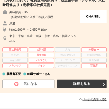
【月収26万円可】社員登用実績あり！履歴書不要『シャネル』入社
時研修あり＜定着率◎社保完備＞
美容部員・BA
（経験者歓迎／入社日相談／履歴 …
派遣
時給1,600円 ～ 1,650円 ほか
東京・千葉・高崎・大阪・京都・広島・福岡／シャ
ネル
正社員登用
社割制度
賞与
未経験OK
学生OK
男女歓迎
週3日勤務OK
時短勤務OK
ネイルOK
ノルマなし
オープニング
店長候補
スキンケア
メイク
ナチュラルコスメ
百貨店
履歴書不要
転職サポートあり
気になる
詳細を見る
ページの先頭へ戻る