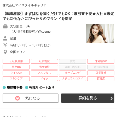
株式会社アイスタイルキャリア
【転職相談】まずは話を聞くだけでもOK！履歴書不要★入社日未定
でも◎あなたにぴったりのブランドを提案
美容部員・BA
（入社時期相談可／@cosme …
派遣
時給1,600円 ～ 1,880円 ほか
全国エリア
正社員登用
社割制度
賞与
未経験OK
学生OK
男女歓迎
週3日勤務OK
時短勤務OK
ネイルOK
ノルマなし
オープニング
店長候補
スキンケア
メイク
ナチュラルコスメ
百貨店
履歴書不要
転職サポートあり
気になる
詳細を見る