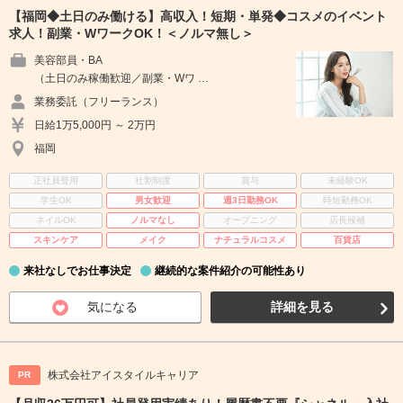
【福岡◆土日のみ働ける】高収入！短期・単発◆コスメのイベント
求人！副業・WワークOK！＜ノルマ無し＞
美容部員・BA
（土日のみ稼働歓迎／副業・Wワ …
業務委託（フリーランス）
日給1万5,000円 ～ 2万円
福岡
正社員登用
社割制度
賞与
未経験OK
学生OK
男女歓迎
週3日勤務OK
時短勤務OK
ネイルOK
ノルマなし
オープニング
店長候補
スキンケア
メイク
ナチュラルコスメ
百貨店
来社なしでお仕事決定
継続的な案件紹介の可能性あり
気になる
詳細を見る
株式会社アイスタイルキャリア
PR