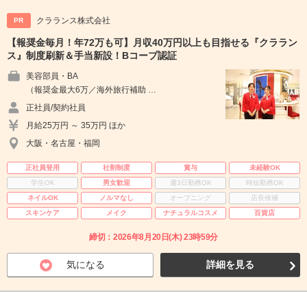
クラランス株式会社
PR
【報奨金毎月！年72万も可】月収40万円以上も目指せる『クララン
ス』制度刷新＆手当新設！Bコープ認証
美容部員・BA
（報奨金最大6万／海外旅行補助 …
正社員/契約社員
月給25万円 ～ 35万円 ほか
大阪・名古屋・福岡
正社員登用
社割制度
賞与
未経験OK
学生OK
男女歓迎
週3日勤務OK
時短勤務OK
ネイルOK
ノルマなし
オープニング
店長候補
スキンケア
メイク
ナチュラルコスメ
百貨店
締切：2026年8月20日(木) 23時59分
気になる
詳細を見る