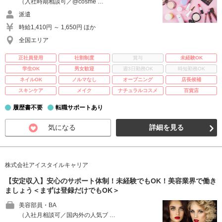
（入社時期相談可／@cosme …
派遣
時給1,410円 ～ 1,650円 ほか
全国エリア
正社員登用
社割制度
賞与
未経験OK
学生OK
男女歓迎
週3日勤務OK
時短勤務OK
ネイルOK
ノルマなし
オープニング
店長候補
スキンケア
メイク
ナチュラルコスメ
百貨店
履歴書不要
転職サポートあり
気になる
詳細を見る
株式会社アイスタイルキャリア
【安定収入】安心のサポート体制！未経験でもOK！美容業界で働き
ましょう＜まずは登録だけでもOK＞
美容部員・BA
（入社月相談可／国内外の人気ブ …