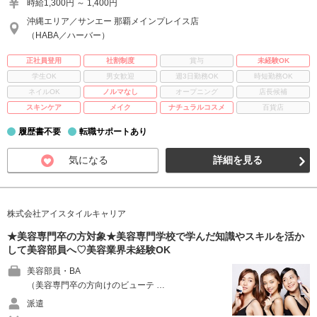
時給1,300円 ～ 1,400円
沖縄エリア／サンエー 那覇メインプレイス店
（HABA／ハーバー）
正社員登用
社割制度
賞与
未経験OK
学生OK
男女歓迎
週3日勤務OK
時短勤務OK
ネイルOK
ノルマなし
オープニング
店長候補
スキンケア
メイク
ナチュラルコスメ
百貨店
履歴書不要
転職サポートあり
気になる
詳細を見る
株式会社アイスタイルキャリア
★美容専門卒の方対象★美容専門学校で学んだ知識やスキルを活か
して美容部員へ♡美容業界未経験OK
美容部員・BA
（美容専門卒の方向けのビューテ …
派遣