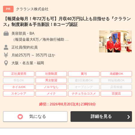
クラランス株式会社
PR
【報奨金毎月！年72万も可】月収40万円以上も目指せる『クララン
ス』制度刷新＆手当新設！Bコープ認証
美容部員・BA
（報奨金最大6万／海外旅行補助 …
正社員/契約社員
月給25万円 ～ 35万円 ほか
大阪・名古屋・福岡
正社員登用
社割制度
賞与
未経験OK
学生OK
男女歓迎
週3日勤務OK
時短勤務OK
ネイルOK
ノルマなし
オープニング
店長候補
スキンケア
メイク
ナチュラルコスメ
百貨店
締切：2026年8月20日(木) 23時59分
気になる
詳細を見る