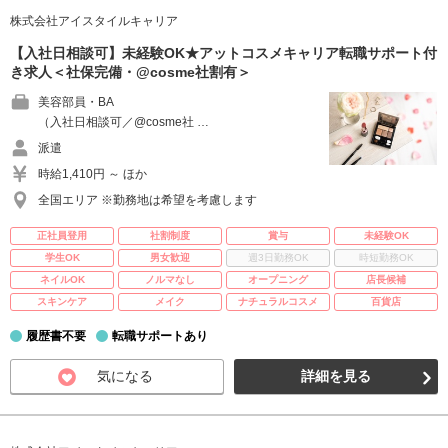
株式会社アイスタイルキャリア
【入社日相談可】未経験OK★アットコスメキャリア転職サポート付
き求人＜社保完備・@cosme社割有＞
美容部員・BA
（入社日相談可／@cosme社 …
派遣
時給1,410円 ～ ほか
全国エリア ※勤務地は希望を考慮します
正社員登用
社割制度
賞与
未経験OK
学生OK
男女歓迎
週3日勤務OK
時短勤務OK
ネイルOK
ノルマなし
オープニング
店長候補
スキンケア
メイク
ナチュラルコスメ
百貨店
履歴書不要
転職サポートあり
気になる
詳細を見る