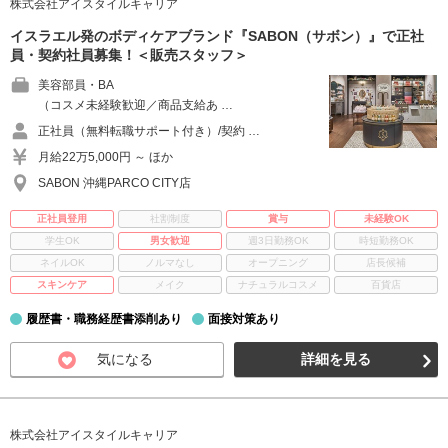
株式会社アイスタイルキャリア
イスラエル発のボディケアブランド『SABON（サボン）』で正社
員・契約社員募集！＜販売スタッフ＞
美容部員・BA
（コスメ未経験歓迎／商品支給あ …
正社員（無料転職サポート付き）/契約 …
月給22万5,000円 ～ ほか
SABON 沖縄PARCO CITY店
正社員登用
社割制度
賞与
未経験OK
学生OK
男女歓迎
週3日勤務OK
時短勤務OK
ネイルOK
ノルマなし
オープニング
店長候補
スキンケア
メイク
ナチュラルコスメ
百貨店
履歴書・職務経歴書添削あり
面接対策あり
気になる
詳細を見る
株式会社アイスタイルキャリア