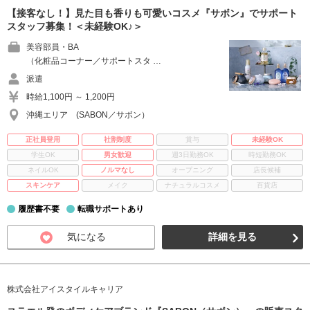
【接客なし！】見た目も香りも可愛いコスメ『サボン』でサポート
スタッフ募集！＜未経験OK♪＞
美容部員・BA
（化粧品コーナー／サポートスタ …
派遣
時給1,100円 ～ 1,200円
沖縄エリア (SABON／サボン）
正社員登用
社割制度
賞与
未経験OK
学生OK
男女歓迎
週3日勤務OK
時短勤務OK
ネイルOK
ノルマなし
オープニング
店長候補
スキンケア
メイク
ナチュラルコスメ
百貨店
履歴書不要
転職サポートあり
気になる
詳細を見る
株式会社アイスタイルキャリア