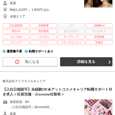
派遣
時給1,410円 ～ 1,600円 ほか
全国エリア
正社員登用
社割制度
賞与
未経験OK
学生OK
男女歓迎
週3日勤務OK
時短勤務OK
ネイルOK
ノルマなし
オープニング
店長候補
スキンケア
メイク
ナチュラルコスメ
百貨店
履歴書不要
転職サポートあり
気になる
詳細を見る
株式会社アイスタイルキャリア
【入社日相談可】未経験OK★アットコスメキャリア転職サポート付
き求人＜社保完備・@cosme社割有＞
美容部員・BA
（入社日相談可／@cosme社 …
派遣