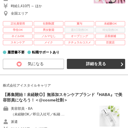
時給1,410円 ～ ほか
全国エリア
正社員登用
社割制度
賞与
未経験OK
学生OK
男女歓迎
週3日勤務OK
時短勤務OK
ネイルOK
ノルマなし
オープニング
店長候補
スキンケア
メイク
ナチュラルコスメ
百貨店
履歴書不要
転職サポートあり
気になる
詳細を見る
株式会社アイスタイルキャリア
【募集開始！未経験◎】無添加スキンケアブランド『HABA』で美
容部員になろう！＜@cosme社割＞
美容部員・BA
（未経験OK／即日入社可／転籍 …
派遣