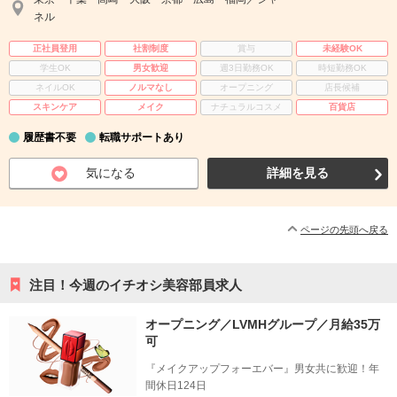
ネル
正社員登用
社割制度
賞与
未経験OK
学生OK
男女歓迎
週3日勤務OK
時短勤務OK
ネイルOK
ノルマなし
オープニング
店長候補
スキンケア
メイク
ナチュラルコスメ
百貨店
履歴書不要
転職サポートあり
気になる
詳細を見る
ページの先頭へ戻る
注目！今週のイチオシ美容部員求人
オープニング／LVMHグループ／月給35万
可
『メイクアップフォーエバー』男女共に歓迎！年
間休日124日