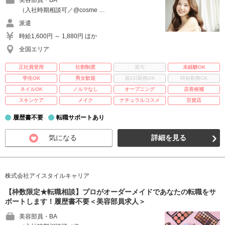
美容部員・BA
（入社時期相談可／@cosme …
派遣
時給1,600円 ～ 1,880円 ほか
全国エリア
正社員登用
社割制度
賞与
未経験OK
学生OK
男女歓迎
週3日勤務OK
時短勤務OK
ネイルOK
ノルマなし
オープニング
店長候補
スキンケア
メイク
ナチュラルコスメ
百貨店
履歴書不要
転職サポートあり
気になる
詳細を見る
株式会社アイスタイルキャリア
【枠数限定★転職相談】プロがオーダーメイドであなたの転職をサ
ポートします！履歴書不要＜美容部員求人＞
美容部員・BA