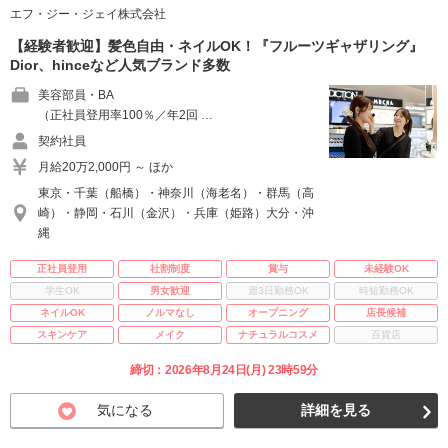
エフ・ジー・ジェイ株式会社
【経験者歓迎】髪色自由・ネイルOK！『フルーツギャザリング』
Dior、hinceなど人気ブランド多数
美容部員・BA
（正社員登用率100％／年2回 …
契約社員
月給20万2,000円 ～ ほか
東京・千葉（船橋）・神奈川（海老名）・群馬（高
崎）・静岡・石川（金沢）・兵庫（姫路）大分・沖
縄
正社員登用
社割制度
賞与
未経験OK
学生OK
男女歓迎
週3日勤務OK
時短勤務OK
ネイルOK
ノルマなし
オープニング
店長候補
スキンケア
メイク
ナチュラルコスメ
百貨店
締切：2026年8月24日(月) 23時59分
気になる
詳細を見る