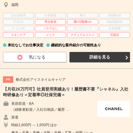
福岡
正社員登用
社割制度
賞与
未経験OK
学生OK
男女歓迎
週3日勤務OK
時短勤務OK
ネイルOK
ノルマなし
オープニング
店長候補
スキンケア
メイク
ナチュラルコスメ
百貨店
来社なしでお仕事決定
継続的な案件紹介の可能性あり
気になる
詳細を見る
株式会社アイスタイルキャリア
PR
【月収26万円可】社員登用実績あり！履歴書不要『シャネル』入社
時研修あり＜定着率◎社保完備＞
美容部員・BA
（経験者歓迎／入社日相談／履歴 …
派遣
時給1,600円 ～ 1,650円 ほか
東京・千葉・高崎・大阪・京都・広島・福岡／シャ