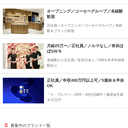
オープニング／コーセーグループ／未経験
歓迎
正社員／オープニング／コーセーグループ／未経
験＆ブランク歓迎
月給25万〜／正社員／ノルマなし／有休ほ
ぼ100％
未経験から正社員／定休日あり／GW＆年末年始休
暇あり
正社員／年収400万円以上可／5連休＆半休
OK
『ラ・プレリー』20代～40代活躍中！報奨金年最
大72万円
募集中のブランド一覧