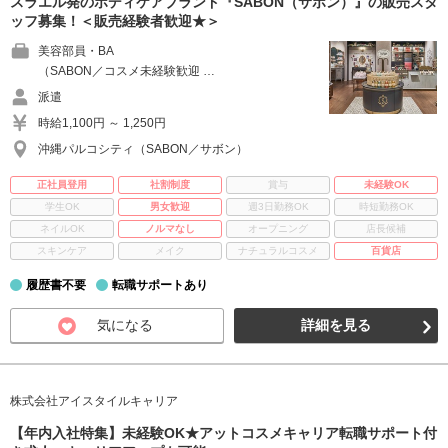
スラエル発のボディケアブランド『SABON（サボン）』の販売スタ
ッフ募集！＜販売経験者歓迎★＞
美容部員・BA
（SABON／コスメ未経験歓迎 …
派遣
時給1,100円 ～ 1,250円
沖縄パルコシティ（SABON／サボン）
正社員登用
社割制度
賞与
未経験OK
学生OK
男女歓迎
週3日勤務OK
時短勤務OK
ネイルOK
ノルマなし
オープニング
店長候補
スキンケア
メイク
ナチュラルコスメ
百貨店
履歴書不要
転職サポートあり
気になる
詳細を見る
株式会社アイスタイルキャリア
【年内入社特集】未経験OK★アットコスメキャリア転職サポート付