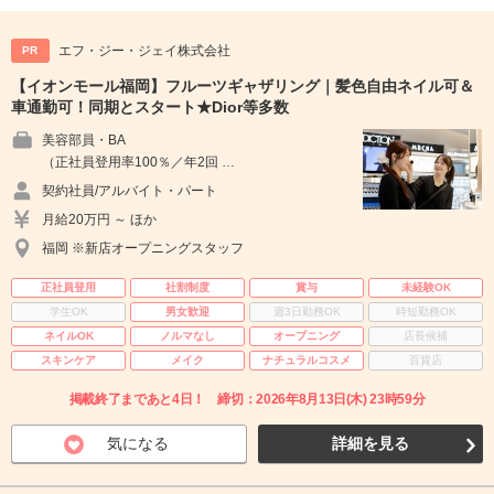
エフ・ジー・ジェイ株式会社
PR
【イオンモール福岡】フルーツギャザリング｜髪色自由ネイル可＆
車通勤可！同期とスタート★Dior等多数
美容部員・BA
（正社員登用率100％／年2回 …
契約社員/アルバイト・パート
月給20万円 ～ ほか
福岡 ※新店オープニングスタッフ
正社員登用
社割制度
賞与
未経験OK
学生OK
男女歓迎
週3日勤務OK
時短勤務OK
ネイルOK
ノルマなし
オープニング
店長候補
スキンケア
メイク
ナチュラルコスメ
百貨店
掲載終了まであと4日！ 締切：2026年8月13日(木) 23時59分
気になる
詳細を見る