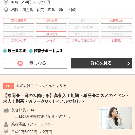
時給1,250円 ～ 1,350円
福岡・鹿児島・佐賀・広島・岡山・沖縄
正社員登用
社割制度
賞与
未経験OK
学生OK
男女歓迎
週3日勤務OK
時短勤務OK
ネイルOK
ノルマなし
オープニング
店長候補
スキンケア
メイク
ナチュラルコスメ
百貨店
履歴書不要
転職サポートあり
気になる
詳細を見る
株式会社アイスタイルキャリア
PR
【福岡◆土日のみ働ける】高収入！短期・単発◆コスメのイベント
求人！副業・WワークOK！＜ノルマ無し＞
美容部員・BA
（土日のみ稼働歓迎／副業・Wワ …
業務委託（フリーランス）
日給1万5,000円 ～ 2万円