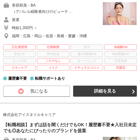
美容部員・BA
（アパレル経験者向けのビューテ …
派遣
時給1,300円 ～
福岡・広島・岡山・佐賀・島根・愛媛・沖縄
正社員登用
社割制度
賞与
未経験OK
学生OK
男女歓迎
週3日勤務OK
時短勤務OK
ネイルOK
ノルマなし
オープニング
店長候補
スキンケア
メイク
ナチュラルコスメ
百貨店
履歴書不要
転職サポートあり
気になる
詳細を見る
株式会社アイスタイルキャリア
【転職相談】まずは話を聞くだけでもOK！履歴書不要★入社日未定
でも◎あなたにぴったりのブランドを提案