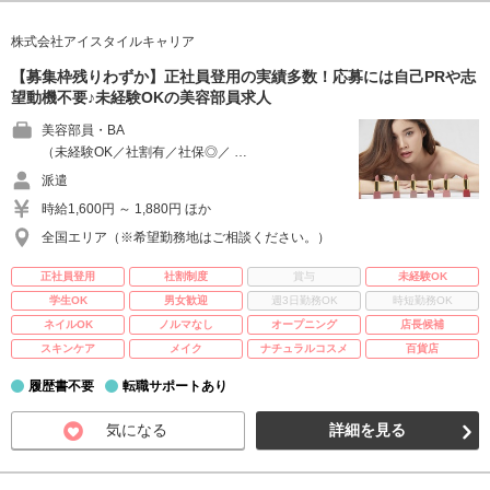
株式会社アイスタイルキャリア
【募集枠残りわずか】正社員登用の実績多数！応募には自己PRや志
望動機不要♪未経験OKの美容部員求人
美容部員・BA
（未経験OK／社割有／社保◎／ …
派遣
時給1,600円 ～ 1,880円 ほか
全国エリア（※希望勤務地はご相談ください。）
正社員登用
社割制度
賞与
未経験OK
学生OK
男女歓迎
週3日勤務OK
時短勤務OK
ネイルOK
ノルマなし
オープニング
店長候補
スキンケア
メイク
ナチュラルコスメ
百貨店
履歴書不要
転職サポートあり
気になる
詳細を見る