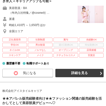
き求人＜キャリアアップも可能＞
美容部員・BA
（年内入社特集／@cosme社 …
派遣
時給1,410円 ～ 1,650円 ほか
全国エリア
正社員登用
社割制度
賞与
未経験OK
学生OK
男女歓迎
週3日勤務OK
時短勤務OK
ネイルOK
ノルマなし
オープニング
店長候補
スキンケア
メイク
ナチュラルコスメ
百貨店
履歴書不要
転職サポートあり
気になる
詳細を見る
株式会社アイスタイルキャリア
★★アパレル販売経験者向け★★ファッション関連の販売経験を活
かしてとして美容部員デビューへ♡