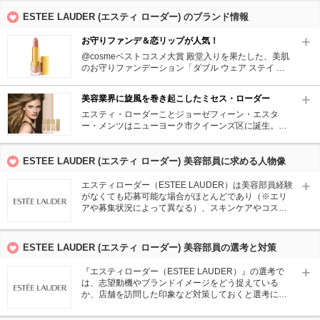
ESTEE LAUDER (エスティ ローダー) のブランド情報
お守りファンデ＆恋リップが人気！
@cosmeベストコスメ大賞 殿堂入りを果たした、美肌
のお守りファンデーション「ダブル ウェア ステイ イ
ン プレイス メークアップ SPF10/PA++」。1998年の
発売以来、ベストセラー＆ロングセラー製品として絶
美容業界に旋風を巻き起こしたミセス・ローダー
大な支持を得ている。また、ピュアカラークリスタル
シアーリップスティックは、つけると恋がかなう「恋
エスティ・ローダーことジョーゼフィーン・エスタ
コスメ」としても話題に。メイクアップ商品に定評の
ー・メンツはニューヨーク市クイーンズ区に誕生。も
あるブランド。
ともと美に関心を持っていたこともあり、化学者であ
った伯父の助言で、夫のジョセフ ローダー氏とともに
化粧品の販売を開始。万能クリーム、クリーム状のパ
ESTEE LAUDER (エスティ ローダー) 美容部員に求める人物像
ック、クレンジングオイル、スキンローションのたっ
た4種類の商品でエスティ ローダーブランドを創立、
エスティローダー（ESTEE LAUDER）は美容部員経験
後に美容業界に旋風を巻き起こす。エスティという名
がなくても応募可能な場合がほとんどであり（※エリ
は苗字のニックネームが由来。
アや募集状況によって異なる）、スキンケアやコスメ
が好きな方や、ラグジュアリーブランドで働きたい方
が採用される傾向にある。またエスティローダー
（ESTEE LAUDER）が好きで、一緒にブランドの魅力
ESTEE LAUDER (エスティ ローダー) 美容部員の選考と対策
を伝えていける方を求めており、協調性も大切にして
いるためチームワークを大切にできるかがポイントと
『エスティローダー（ESTEE LAUDER）』の選考で
なる。
は、志望動機やブランドイメージをどう捉えている
か、店舗を訪問した印象など対策しておくと選考に役
立つ可能性が高い。また「よく周りからどんな人だと
よく言われるか」「仕事のどこにやりがいを感じる