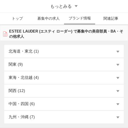
るまで多くの女性を魅了している。
もっとみる
■ESTEE LAUDER（エスティ ローダー）の美容部員求人・採用の傾向
ブランド情報
アットコスメキャリアでは全国の様々な店舗で美容部員の求人が掲載さ
トップ
募集中の求人
関連記事
れることがある。
ESTEE LAUDER (エスティ ローダー) で募集中の美容部員・BA・そ
の他求人
北海道・東北 (1)
関東 (9)
東海・北信越 (4)
関西 (12)
中国・四国 (6)
九州・沖縄 (7)