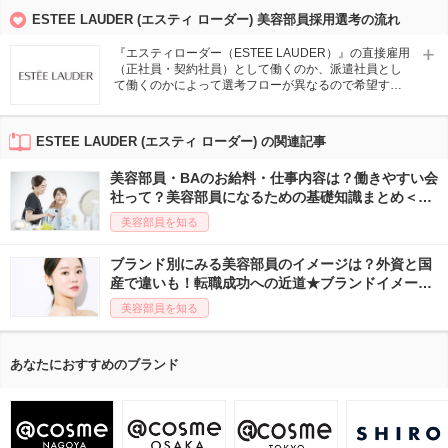
か」など自己分析をしておくと安心である。
ESTEE LAUDER (エスティ ローダー) 美容部員採用選考の流れ
『エスティローダー（ESTEE LAUDER）』の直接雇用
（正社員・契約社員）として働くのか、派遣社員とし
て働くのかによって選考フローが異なるので希望する
働き方をチェック。
正社員・契約社員募集の場合：アットコスメキャリア
等の求人からエントリー→書類選考→面接 1～2回（オ
ESTEE LAUDER (エスティ ローダー) の関連記事
ンラインまたは対面にて）→適正試験→内定・ご入社
派遣社員の場合：アットコスメキャリアのキャリアカ
美容部員・BAのお給料・仕事内容は？働きやすい会
ウンセラーと面談→企業に推薦→職場見学→勤務開始
社って？美容部員になるための基礎知識まとめ＜最
新版＞
美容部員を知る
ブランド別にみる美容部員のイメージは？外資と国
産で違いも！転職成功への近道★ブランドイメージ
を解説！
美容部員を知る
あなたにおすすめのブランド