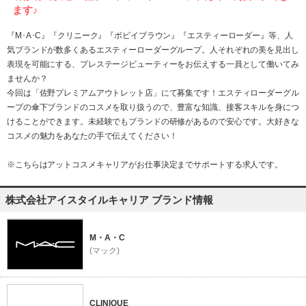
ます♪
『M･A･C』『クリニーク』『ボビイブラウン』『エスティーローダー』等、人
気ブランドが数多くあるエスティーローダーグループ。人それぞれの美を見出し
表現を可能にする、プレステージビューティーをお伝えする一員として働いてみ
ませんか？
今回は「佐野プレミアムアウトレット店」にて募集です！エスティローダーグル
ープの傘下ブランドのコスメを取り扱うので、豊富な知識、接客スキルを身につ
けることができます。未経験でもブランドの研修があるので安心です。大好きな
コスメの魅力をあなたの手で伝えてください！
※こちらはアットコスメキャリアがお仕事決定までサポートする求人です。
株式会社アイスタイルキャリア ブランド情報
M・A・C
(マック)
CLINIQUE