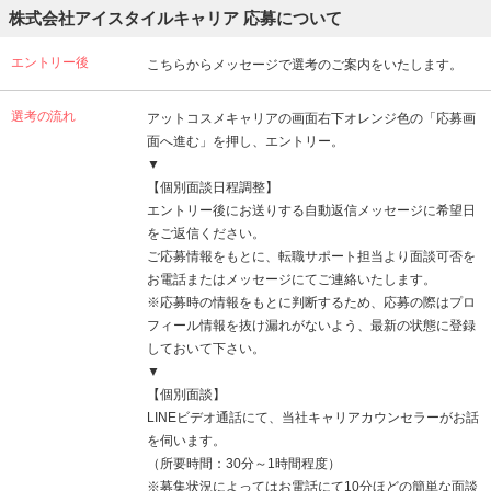
株式会社アイスタイルキャリア 応募について
エントリー後
こちらからメッセージで選考のご案内をいたします。
選考の流れ
アットコスメキャリアの画面右下オレンジ色の「応募画
面へ進む」を押し、エントリー。
▼
【個別面談日程調整】
エントリー後にお送りする自動返信メッセージに希望日
をご返信ください。
ご応募情報をもとに、転職サポート担当より面談可否を
お電話またはメッセージにてご連絡いたします。
※応募時の情報をもとに判断するため、応募の際はプロ
フィール情報を抜け漏れがないよう、最新の状態に登録
しておいて下さい。
▼
【個別面談】
LINEビデオ通話にて、当社キャリアカウンセラーがお話
を伺います。
（所要時間：30分～1時間程度）
※募集状況によってはお電話にて10分ほどの簡単な面談