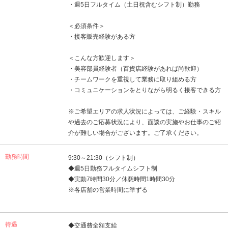
・週5日フルタイム（土日祝含むシフト制）勤務
＜必須条件＞
・接客販売経験がある方
＜こんな方歓迎します＞
・美容部員経験者（百貨店経験があれば尚歓迎）
・チームワークを重視して業務に取り組める方
・コミュニケーションをとりながら明るく接客できる方
※ご希望エリアの求人状況によっては、ご経験・スキル
や過去のご応募状況により、面談の実施やお仕事のご紹
介が難しい場合がございます。ご了承ください。
勤務時間
9:30～21:30（シフト制）
◆週5日勤務フルタイムシフト制
◆実動7時間30分／休憩時間1時間30分
※各店舗の営業時間に準ずる
待遇
◆交通費全額支給