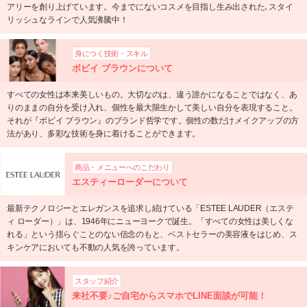
アリーを創り上げています。今までにないコスメを目指し生み出された､スタイ
リッシュなラインで人気沸騰中！
身につく技術・スキル
ボビイ ブラウンについて
すべての女性は本来美しいもの。大切なのは、違う誰かになることではなく、あ
りのままの自分を受け入れ、個性を最大限生かして美しい自分を表現すること。
それが『ボビイ ブラウン』のブランド哲学です。個性の数だけメイクアップの方
法があり、多彩な技術を身に着けることができます。
商品・メニューへのこだわり
エスティーローダーについて
最新テクノロジーとエレガンスを追求し続けている「ESTEE LAUDER（エステ
ィ ローダー）」は、1946年にニューヨークで誕生。「すべての女性は美しくな
れる」という揺らぐことのない信念のもと、ベストセラーの美容液をはじめ、ス
キンケアにおいても不動の人気を誇っています。
スタッフ紹介
来社不要♪ご自宅からスマホでLINE面談が可能！