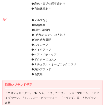
◆産休・育児休暇実績あり
◆有給休暇あり
条件
◆ノルマなし
◆職場禁煙
◆駅近3分以内
◆1店舗のスタッフ5人以上
◆複数店舗展開
◆スキンケア
◆メイクアップ
◆ヘア・ボディケア
◆ドクターズコスメ
◆ナチュラル・オーガニックコスメ
◆海外ブランド
◆百貨店
取扱いブランド予定
『エスティローダー』『M･A･C』『クリニーク』『ジョーマローン』『ボビ
イブラウン』『トムフォードビューティー』『アヴェダ』等、人気ブランド
多数！