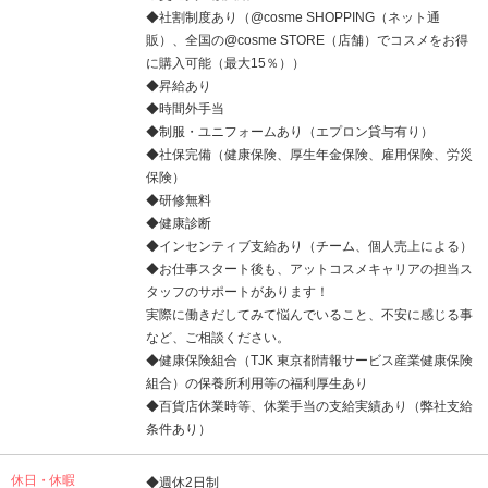
◆社割制度あり（@cosme SHOPPING（ネット通
販）、全国の@cosme STORE（店舗）でコスメをお得
に購入可能（最大15％））
◆昇給あり
◆時間外手当
◆制服・ユニフォームあり（エプロン貸与有り）
◆社保完備（健康保険、厚生年金保険、雇用保険、労災
保険）
◆研修無料
◆健康診断
◆インセンティブ支給あり（チーム、個人売上による）
◆お仕事スタート後も、アットコスメキャリアの担当ス
タッフのサポートがあります！
実際に働きだしてみて悩んでいること、不安に感じる事
など、ご相談ください。
◆健康保険組合（TJK 東京都情報サービス産業健康保険
組合）の保養所利用等の福利厚生あり
◆百貨店休業時等、休業手当の支給実績あり（弊社支給
条件あり）
休日・休暇
◆週休2日制