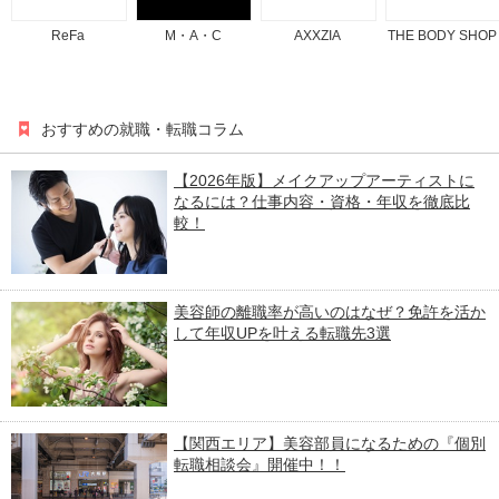
ReFa
M・A・C
AXXZIA
THE BODY SHOP
おすすめの就職・転職コラム
【2026年版】メイクアップアーティストに
なるには？仕事内容・資格・年収を徹底比
較！
美容師の離職率が高いのはなぜ？免許を活か
して年収UPを叶える転職先3選
【関西エリア】美容部員になるための『個別
転職相談会』開催中！！