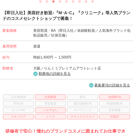
【即日入社】美容好き歓迎♪『M･A･C』『クリニーク』等人気ブラン
ドのコスメセレクトショップで募集！
募集職種
美容部員・BA（即日入社／未経験歓迎／人気海外ブランド化
粧品販売／社保完備）
雇用形態
派遣
給与
時給1,400円 ～ 1,500円
勤務地
大阪／りんくうプレミアムアウトレット店
勤務地の詳細を見る
募集要項の詳細を見る
正社員登用
社割制度
賞与
未経験OK
学生OK
男女歓迎
週3日勤務OK
時短勤務OK
ネイルOK
ノルマなし
オープニング
店長候補
スキンケア
メイク
ナチュラルコスメ
百貨店
研修有で安心！憧れのブランドコスメに囲まれてお仕事でき