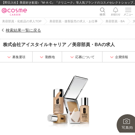
【即日入社】美容好き歓迎♪『M･A･C』『クリニーク』等人気
美容部員・化粧品の求人TOP
美容部員・接客販売の求人・お仕事
美容部員・BA
検索結果一覧に戻る
株式会社アイスタイルキャリア
／
美容部員・BA
の求人
募集要項
勤務地
応募について
企業情報
写真(8)