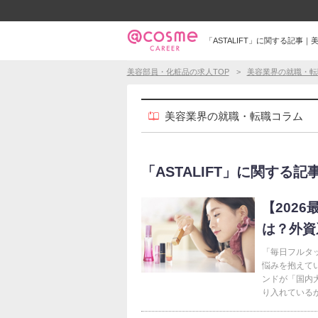
「ASTALIFT」に関する記事
美容部員・化粧品の求人TOP
美容業界の就職・転
美容業界の就職・転職コラム
「ASTALIFT」に関する記事
【202
は？外資
「毎日フルタ
悩みを抱えて
ンドが「国内
り入れているか