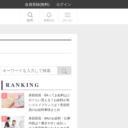
会員登録(無料)
ログイン
RANKING
1
美容部員・BAってお給料はど
のぐらい貰える？お給料が高
いコスメブランドは？美容部
員のお給料事情まとめ
2
美容部員・BAのお給料・仕事
内容は？働きやすい会社っ
て？美容部員になるための基