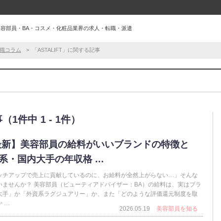
｜美容部員・BA・コスメ・化粧品業界の求人・転職・派遣
職コラム
「ASTALIFT」に関する記事
（1件中 1 - 1件）
6最新】美容部員の給料がいいブランドの特徴と
系・国内大手の年収格 …
ッチアップで売上に貢献しているのに、お給料が全然上がらない…」そんな
いませんか？ 美容部員（ビューティアドバイザー：BA）の給料は、実はブラ
大手」か「外資系ラグジュアリー」か、また「どのような評価還元制度を取
 …
2026.05.19
美容部員を知る