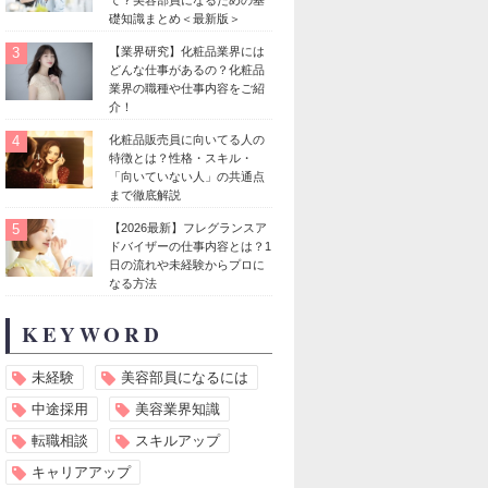
礎知識まとめ＜最新版＞
3
【業界研究】化粧品業界には
どんな仕事があるの？化粧品
業界の職種や仕事内容をご紹
介！
4
化粧品販売員に向いてる人の
特徴とは？性格・スキル・
「向いていない人」の共通点
まで徹底解説
5
【2026最新】フレグランスア
ドバイザーの仕事内容とは？1
日の流れや未経験からプロに
なる方法
KEYWORD
未経験
美容部員になるには
中途採用
美容業界知識
転職相談
スキルアップ
キャリアアップ