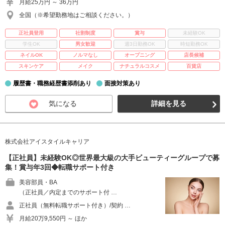
月給25万円 ～ 36万円
全国（※希望勤務地はご相談ください。）
正社員登用
社割制度
賞与
未経験OK
学生OK
男女歓迎
週3日勤務OK
時短勤務OK
ネイルOK
ノルマなし
オープニング
店長候補
スキンケア
メイク
ナチュラルコスメ
百貨店
履歴書・職務経歴書添削あり
面接対策あり
気になる
詳細を見る
株式会社アイスタイルキャリア
【正社員】未経験OK◎世界最大級の大手ビューティーグループで募
集！賞与年3回◆転職サポート付き
美容部員・BA
（正社員／内定までのサポート付 …
正社員（無料転職サポート付き）/契約 …
月給20万9,550円 ～ ほか