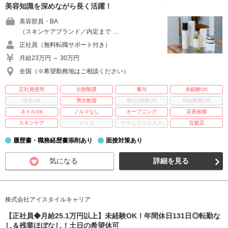
美容知識を深めながら長く活躍！
美容部員・BA
（スキンケアブランド／内定まで …
正社員（無料転職サポート付き）
月給23万円 ～ 30万円
全国（※希望勤務地はご相談ください）
正社員登用
社割制度
賞与
未経験OK
学生OK
男女歓迎
週3日勤務OK
時短勤務OK
ネイルOK
ノルマなし
オープニング
店長候補
スキンケア
メイク
ナチュラルコスメ
百貨店
履歴書・職務経歴書添削あり
面接対策あり
気になる
詳細を見る
株式会社アイスタイルキャリア
【正社員◆月給25.1万円以上】未経験OK！年間休日131日◎転勤な
し＆残業ほぼなし！土日の希望休可