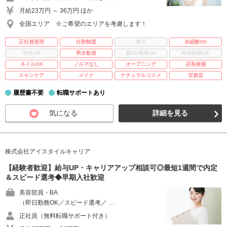
月給23万円 ～ 36万円 ほか
全国エリア ※ご希望のエリアを考慮します！
正社員登用
社割制度
賞与
未経験OK
学生OK
男女歓迎
週3日勤務OK
時短勤務OK
ネイルOK
ノルマなし
オープニング
店長候補
スキンケア
メイク
ナチュラルコスメ
百貨店
履歴書不要
転職サポートあり
気になる
詳細を見る
株式会社アイスタイルキャリア
【経験者歓迎】給与UP・キャリアアップ相談可◎最短1週間で内定
＆スピード選考◆早期入社歓迎
美容部員・BA
（即日勤務OK／スピード選考／ …
正社員（無料転職サポート付き）