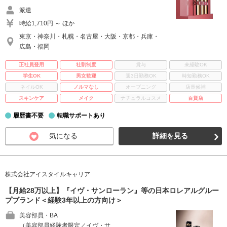
派遣
時給1,710円 ～ ほか
東京・神奈川・札幌・名古屋・大阪・京都・兵庫・
広島・福岡
正社員登用
社割制度
賞与
未経験OK
学生OK
男女歓迎
週3日勤務OK
時短勤務OK
ネイルOK
ノルマなし
オープニング
店長候補
スキンケア
メイク
ナチュラルコスメ
百貨店
履歴書不要
転職サポートあり
気になる
詳細を見る
株式会社アイスタイルキャリア
【月給28万以上】『イヴ・サンローラン』等の日本ロレアルグルー
プブランド＜経験3年以上の方向け＞
美容部員・BA
（美容部員経験者限定／イヴ・サ …