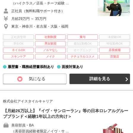
（ハイクラス／店長・チーフ経験 …
正社員（無料転職サポート付き）
月給29万円 ～ 35万円
東京・神奈川・名古屋・大阪・福岡
正社員登用
社割制度
賞与
未経験OK
学生OK
男女歓迎
週3日勤務OK
時短勤務OK
ネイルOK
ノルマなし
オープニング
店長候補
スキンケア
メイク
ナチュラルコスメ
百貨店
履歴書・職務経歴書添削あり
面接対策あり
気になる
詳細を見る
株式会社アイスタイルキャリア
【月給26万以上】『イヴ・サンローラン』等の日本ロレアルグルー
プブランド＜経験1年以上の方向け＞
美容部員・BA
（美容部員経験者限定／イヴ・サ …