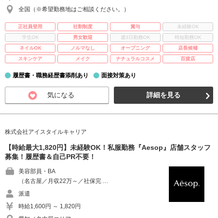
全国（※希望勤務地はご相談ください。）
正社員登用
社割制度
賞与
未経験OK
学生OK
男女歓迎
週3日勤務OK
時短勤務OK
ネイルOK
ノルマなし
オープニング
店長候補
スキンケア
メイク
ナチュラルコスメ
百貨店
履歴書・職務経歴書添削あり
面接対策あり
気になる
詳細を見る
株式会社アイスタイルキャリア
【時給最大1,820円】未経験OK！私服勤務『Aesop』店舗スタッフ
募集！履歴書＆自己PR不要！
美容部員・BA
（名古屋／月収22万～／社保完 …
派遣
時給1,600円 ～ 1,820円