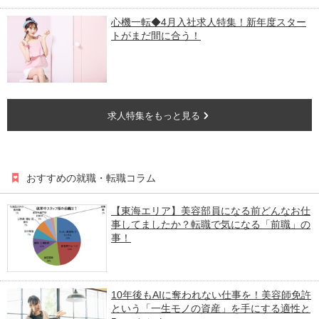
心機一転◆4月入社求人特集！新年度スター
トがまだ間に合う！
求人特集をもっと見る
おすすめの就職・転職コラム
【東海エリア】美容部員になる前どんなお仕
事してましたか？転職で気になる「前職」の
事！
10年後もAIに奪われない仕事を！美容師免許
という「一生モノの資産」を手にする適性と