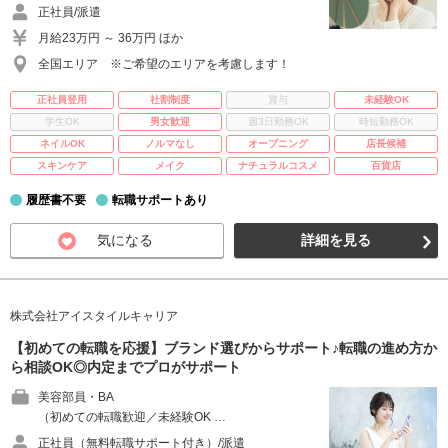
正社員/派遣
月給23万円 ～ 36万円 ほか
全国エリア ※ご希望のエリアを考慮します！
正社員登用
社割制度
賞与
未経験OK
学生OK
男女歓迎
週3日勤務OK
時短勤務OK
ネイルOK
ノルマなし
オープニング
店長候補
スキンケア
メイク
ナチュラルコスメ
百貨店
履歴書不要
転職サポートあり
気になる
詳細を見る
株式会社アイスタイルキャリア
【初めての転職を応援】ブランド選びからサポート♪転職の進め方か
ら相談OK◎内定までプロがサポート
美容部員・BA
（初めての転職歓迎／未経験OK …
正社員（無料転職サポート付き）/派遣