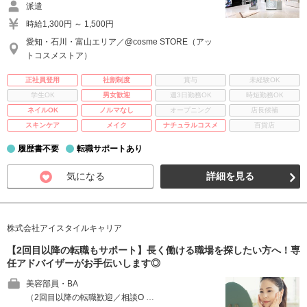
派遣
時給1,300円 ～ 1,500円
愛知・石川・富山エリア／@cosme STORE（アッ
トコスメストア）
正社員登用
社割制度
賞与
未経験OK
学生OK
男女歓迎
週3日勤務OK
時短勤務OK
ネイルOK
ノルマなし
オープニング
店長候補
スキンケア
メイク
ナチュラルコスメ
百貨店
履歴書不要
転職サポートあり
気になる
詳細を見る
株式会社アイスタイルキャリア
【2回目以降の転職もサポート】長く働ける職場を探したい方へ！専
任アドバイザーがお手伝いします◎
美容部員・BA
（2回目以降の転職歓迎／相談O …