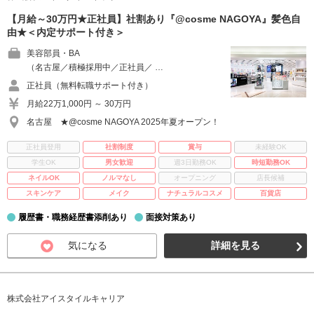
【月給～30万円★正社員】社割あり『@cosme NAGOYA』髪色自
由★＜内定サポート付き＞
美容部員・BA
（名古屋／積極採用中／正社員／ …
正社員（無料転職サポート付き）
月給22万1,000円 ～ 30万円
名古屋 ★@cosme NAGOYA 2025年夏オープン！
正社員登用
社割制度
賞与
未経験OK
学生OK
男女歓迎
週3日勤務OK
時短勤務OK
ネイルOK
ノルマなし
オープニング
店長候補
スキンケア
メイク
ナチュラルコスメ
百貨店
履歴書・職務経歴書添削あり
面接対策あり
気になる
詳細を見る
株式会社アイスタイルキャリア