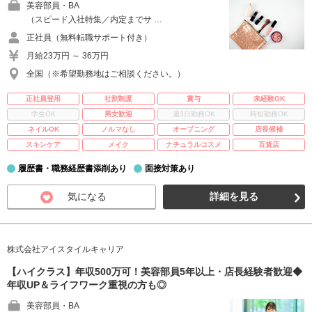
美容部員・BA
（スピード入社特集／内定までサ …
正社員（無料転職サポート付き）
月給23万円 ～ 36万円
全国（※希望勤務地はご相談ください。）
正社員登用
社割制度
賞与
未経験OK
学生OK
男女歓迎
週3日勤務OK
時短勤務OK
ネイルOK
ノルマなし
オープニング
店長候補
スキンケア
メイク
ナチュラルコスメ
百貨店
履歴書・職務経歴書添削あり
面接対策あり
気になる
詳細を見る
株式会社アイスタイルキャリア
【ハイクラス】年収500万可！美容部員5年以上・店長経験者歓迎◆
年収UP＆ライフワーク重視の方も◎
美容部員・BA