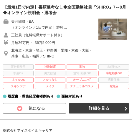
【最短1日で内定】書類選考なし◆全国勤務社員『SHIRO』7～8月
◆オンライン説明会・選考会
美容部員・BA
（オンライン／1日で内定！説明 …
正社員（無料転職サポート付き）
月給26万円 ～ 36万5,000円
北海道・東京・埼玉・神奈川・愛知・京都・大阪・
兵庫・広島・福岡／SHIRO
正社員登用
社割制度
賞与
未経験OK
学生OK
男女歓迎
週3日勤務OK
時短勤務OK
ネイルOK
ノルマなし
オープニング
店長候補
スキンケア
メイク
ナチュラルコスメ
百貨店
履歴書・職務経歴書添削あり
面接対策あり
気になる
詳細を見る
株式会社アイスタイルキャリア