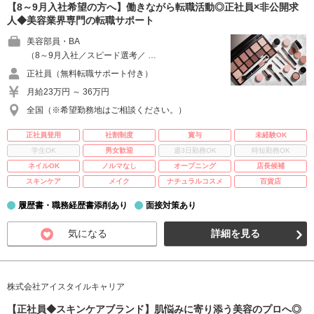
【8～9月入社希望の方へ】働きながら転職活動◎正社員×非公開求
人◆美容業界専門の転職サポート
美容部員・BA
（8～9月入社／スピード選考／ …
正社員（無料転職サポート付き）
月給23万円 ～ 36万円
全国（※希望勤務地はご相談ください。）
正社員登用
社割制度
賞与
未経験OK
学生OK
男女歓迎
週3日勤務OK
時短勤務OK
ネイルOK
ノルマなし
オープニング
店長候補
スキンケア
メイク
ナチュラルコスメ
百貨店
履歴書・職務経歴書添削あり
面接対策あり
気になる
詳細を見る
株式会社アイスタイルキャリア
【正社員◆スキンケアブランド】肌悩みに寄り添う美容のプロへ◎