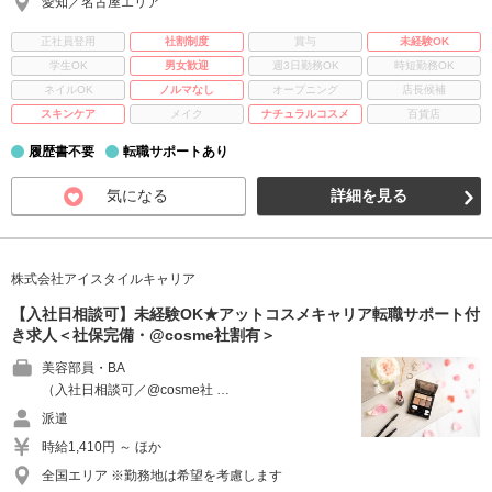
愛知／名古屋エリア
正社員登用
社割制度
賞与
未経験OK
学生OK
男女歓迎
週3日勤務OK
時短勤務OK
ネイルOK
ノルマなし
オープニング
店長候補
スキンケア
メイク
ナチュラルコスメ
百貨店
履歴書不要
転職サポートあり
気になる
詳細を見る
株式会社アイスタイルキャリア
【入社日相談可】未経験OK★アットコスメキャリア転職サポート付
き求人＜社保完備・@cosme社割有＞
美容部員・BA
（入社日相談可／@cosme社 …
派遣
時給1,410円 ～ ほか
全国エリア ※勤務地は希望を考慮します