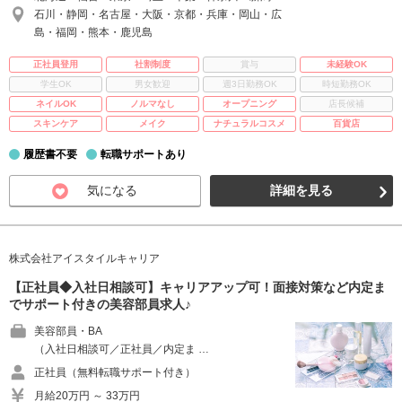
石川・静岡・名古屋・大阪・京都・兵庫・岡山・広
島・福岡・熊本・鹿児島
正社員登用
社割制度
賞与
未経験OK
学生OK
男女歓迎
週3日勤務OK
時短勤務OK
ネイルOK
ノルマなし
オープニング
店長候補
スキンケア
メイク
ナチュラルコスメ
百貨店
履歴書不要
転職サポートあり
気になる
詳細を見る
株式会社アイスタイルキャリア
【正社員◆入社日相談可】キャリアアップ可！面接対策など内定ま
でサポート付きの美容部員求人♪
美容部員・BA
（入社日相談可／正社員／内定ま …
正社員（無料転職サポート付き）
月給20万円 ～ 33万円