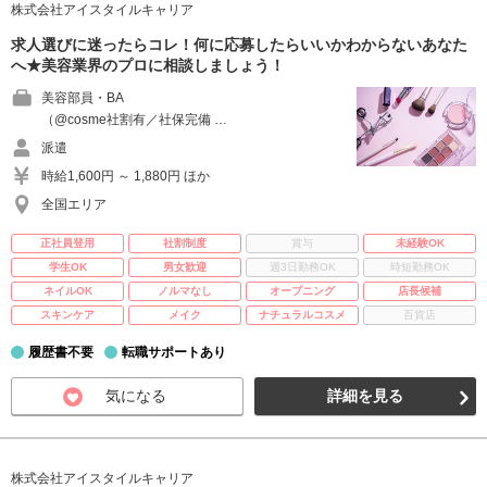
株式会社アイスタイルキャリア
求人選びに迷ったらコレ！何に応募したらいいかわからないあなた
へ★美容業界のプロに相談しましょう！
美容部員・BA
（@cosme社割有／社保完備 …
派遣
時給1,600円 ～ 1,880円 ほか
全国エリア
正社員登用
社割制度
賞与
未経験OK
学生OK
男女歓迎
週3日勤務OK
時短勤務OK
ネイルOK
ノルマなし
オープニング
店長候補
スキンケア
メイク
ナチュラルコスメ
百貨店
履歴書不要
転職サポートあり
気になる
詳細を見る
株式会社アイスタイルキャリア