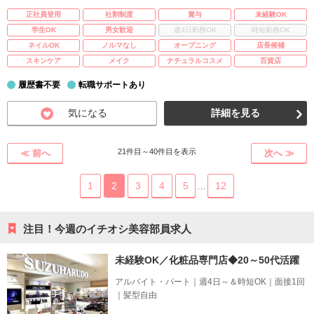
正社員登用
社割制度
賞与
未経験OK
学生OK
男女歓迎
週3日勤務OK
時短勤務OK
ネイルOK
ノルマなし
オープニング
店長候補
スキンケア
メイク
ナチュラルコスメ
百貨店
履歴書不要
転職サポートあり
気になる
詳細を見る
21件目～40件目を表示
≪ 前へ
次へ ≫
1
2
3
4
5
12
…
注目！今週のイチオシ美容部員求人
未経験OK／化粧品専門店◆20～50代活躍
アルバイト・パート｜週4日～＆時短OK｜面接1回
｜髪型自由