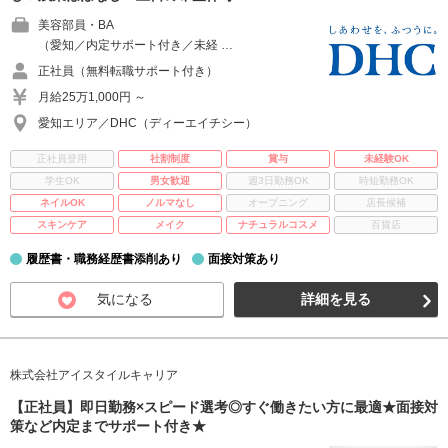
美容部員・BA
（愛知／内定サポート付き／未経 …
正社員（無料転職サポート付き）
月給25万1,000円 ～
愛知エリア／DHC（ディーエイチシー）
正社員登用
社割制度
賞与
未経験OK
学生OK
男女歓迎
週3日勤務OK
時短勤務OK
ネイルOK
ノルマなし
オープニング
店長候補
スキンケア
メイク
ナチュラルコスメ
百貨店
履歴書・職務経歴書添削あり
面接対策あり
気になる
詳細を見る
株式会社アイスタイルキャリア
【正社員】即日勤務×スピード選考◎すぐ働きたい方に最適★面接対
策など内定までサポート付き★