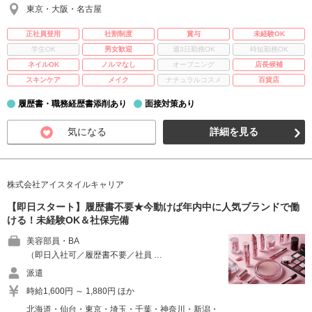
東京・大阪・名古屋
正社員登用
社割制度
賞与
未経験OK
学生OK
男女歓迎
週3日勤務OK
時短勤務OK
ネイルOK
ノルマなし
オープニング
店長候補
スキンケア
メイク
ナチュラルコスメ
百貨店
履歴書・職務経歴書添削あり
面接対策あり
気になる
詳細を見る
株式会社アイスタイルキャリア
【即日スタート】履歴書不要★今動けば年内中に人気ブランドで働
ける！未経験OK＆社保完備
美容部員・BA
（即日入社可／履歴書不要／社員 …
派遣
時給1,600円 ～ 1,880円 ほか
北海道・仙台・東京・埼玉・千葉・神奈川・新潟・