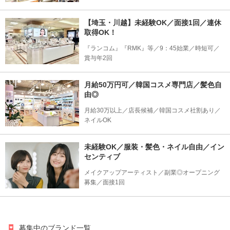
【埼玉・川越】未経験OK／面接1回／連休
取得OK！
『ランコム』『RMK』等／9：45始業／時短可／
賞与年2回
月給50万円可／韓国コスメ専門店／髪色自
由◎
月給30万以上／店長候補／韓国コスメ社割あり／
ネイルOK
未経験OK／服装・髪色・ネイル自由／イン
センティブ
メイクアップアーティスト／副業◎オープニング
募集／面接1回
募集中のブランド一覧