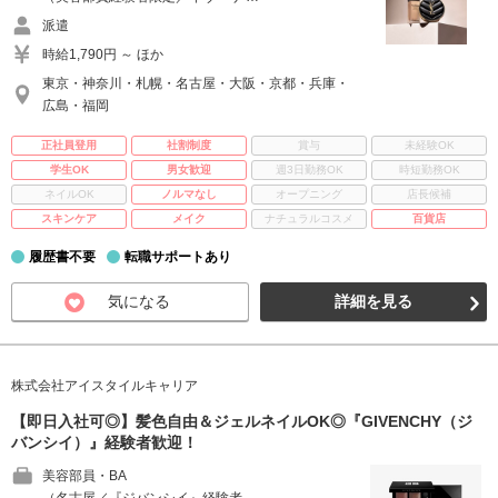
派遣
時給1,790円 ～ ほか
東京・神奈川・札幌・名古屋・大阪・京都・兵庫・
広島・福岡
正社員登用
社割制度
賞与
未経験OK
学生OK
男女歓迎
週3日勤務OK
時短勤務OK
ネイルOK
ノルマなし
オープニング
店長候補
スキンケア
メイク
ナチュラルコスメ
百貨店
履歴書不要
転職サポートあり
気になる
詳細を見る
株式会社アイスタイルキャリア
【即日入社可◎】髪色自由＆ジェルネイルOK◎『GIVENCHY（ジ
バンシイ）』経験者歓迎！
美容部員・BA