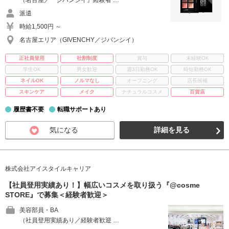
（名古屋／『ジバンシイ』経験者 …
派遣
時給1,500円 ～
名古屋エリア（GIVENCHY／ジバンシイ）
正社員登用
社割制度
賞与
未経験OK
学生OK
男女歓迎
週3日勤務OK
時短勤務OK
ネイルOK
ノルマなし
オープニング
店長候補
スキンケア
メイク
ナチュラルコスメ
百貨店
履歴書不要
転職サポートあり
気になる
詳細を見る
株式会社アイスタイルキャリア
【社員登用実績あり！】幅広いコスメを取り扱う『@cosme
STORE』で募集＜経験者歓迎＞
美容部員・BA
（社員登用実績あり／経験者歓迎 …