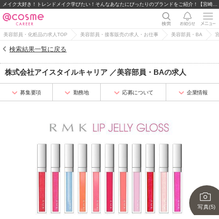
メイク大好き！トレンドメイク学びたい！そんなあなたにぴったりのブランドをご紹介！【宮崎エリア】
美容部員・化粧品の求人TOP
美容部員・接客販売の求人・お仕事
美容部員・BA
検索結果一覧に戻る
株式会社アイスタイルキャリア
／
美容部員・BA
の求人
募集要項
勤務地
応募について
企業情報
写真(5)