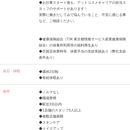
◆お仕事スタート後も、アットコスメキャリアの担当ス
タッフのサポートがあります！
実際に働きだしてみて悩んでいること、不安に感じる事
など、ご相談ください。
◆健康保険組合（TJK 東京都情報サービス産業健康保険
組合）の保養所利用等の福利厚生あり
◆百貨店休業時等、休業手当の支給実績あり（弊社支給
条件あり）
休日・休暇
◆週休2日制
◆有給休暇あり
条件
◆ノルマなし
◆職場禁煙
◆駅近3分以内
◆1店舗のスタッフ5人以上
◆複数店舗展開
◆スキンケア
◆メイクアップ