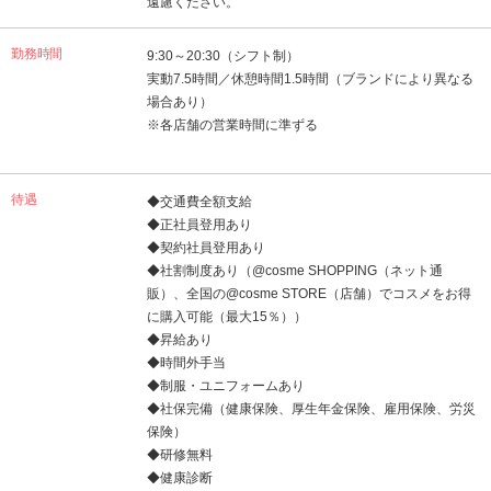
遠慮ください。
勤務時間
9:30～20:30（シフト制）
実動7.5時間／休憩時間1.5時間（ブランドにより異なる
場合あり）
※各店舗の営業時間に準ずる
待遇
◆交通費全額支給
◆正社員登用あり
◆契約社員登用あり
◆社割制度あり（@cosme SHOPPING（ネット通
販）、全国の@cosme STORE（店舗）でコスメをお得
に購入可能（最大15％））
◆昇給あり
◆時間外手当
◆制服・ユニフォームあり
◆社保完備（健康保険、厚生年金保険、雇用保険、労災
保険）
◆研修無料
◆健康診断