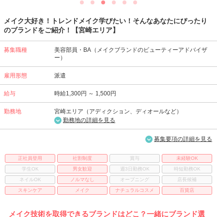
メイク大好き！トレンドメイク学びたい！そんなあなたにぴったり
のブランドをご紹介！【宮崎エリア】
募集職種
美容部員・BA（メイクブランドのビューティーアドバイザ
ー）
雇用形態
派遣
給与
時給1,300円 ～ 1,500円
勤務地
宮崎エリア（アディクション、ディオールなど）
勤務地の詳細を見る
募集要項の詳細を見る
正社員登用
社割制度
賞与
未経験OK
学生OK
男女歓迎
週3日勤務OK
時短勤務OK
ネイルOK
ノルマなし
オープニング
店長候補
スキンケア
メイク
ナチュラルコスメ
百貨店
メイク技術を取得できるブランドはどこ？一緒にブランド選