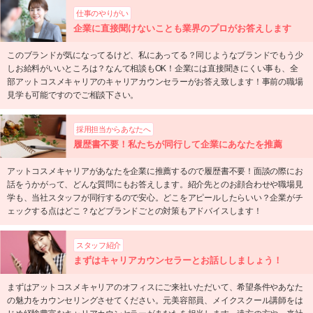
仕事のやりがい
企業に直接聞けないことも業界のプロがお答えします
このブランドが気になってるけど、私にあってる？同じようなブランドでもう少
しお給料がいいところは？なんて相談もOK！企業には直接聞きにくい事も、全
部アットコスメキャリアのキャリアカウンセラーがお答え致します！事前の職場
見学も可能ですのでご相談下さい。
採用担当からあなたへ
履歴書不要！私たちが同行して企業にあなたを推薦
アットコスメキャリアがあなたを企業に推薦するので履歴書不要！面談の際にお
話をうかがって、どんな質問にもお答えします。紹介先とのお顔合わせや職場見
学も、当社スタッフが同行するので安心。どこをアピールしたらいい？企業がチ
ェックする点はどこ？などブランドごとの対策もアドバイスします！
スタッフ紹介
まずはキャリアカウンセラーとお話ししましょう！
まずはアットコスメキャリアのオフィスにご来社いただいて、希望条件やあなた
の魅力をカウンセリングさせてください。元美容部員、メイクスクール講師をは