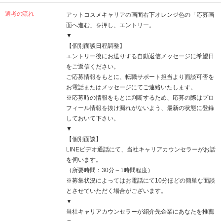
選考の流れ
アットコスメキャリアの画面右下オレンジ色の「応募画
面へ進む」を押し、エントリー。
▼
【個別面談日程調整】
エントリー後にお送りする自動返信メッセージに希望日
をご返信ください。
ご応募情報をもとに、転職サポート担当より面談可否を
お電話またはメッセージにてご連絡いたします。
※応募時の情報をもとに判断するため、応募の際はプロ
フィール情報を抜け漏れがないよう、最新の状態に登録
しておいて下さい。
▼
【個別面談】
LINEビデオ通話にて、当社キャリアカウンセラーがお話
を伺います。
（所要時間：30分～1時間程度）
※募集状況によってはお電話にて10分ほどの簡単な面談
とさせていただく場合がございます。
▼
当社キャリアカウンセラーが紹介先企業にあなたを推薦