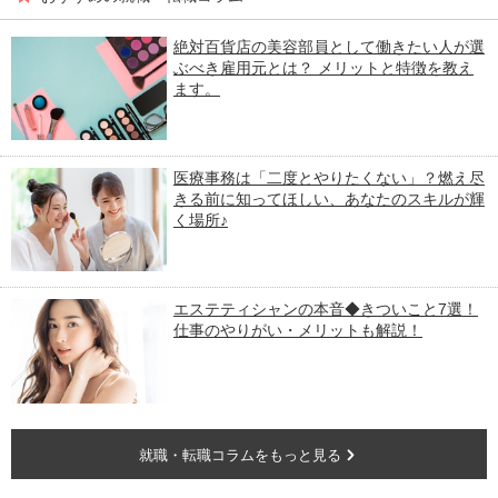
絶対百貨店の美容部員として働きたい人が選
ぶべき雇用元とは？ メリットと特徴を教え
ます。
医療事務は「二度とやりたくない」？燃え尽
きる前に知ってほしい、あなたのスキルが輝
く場所♪
エステティシャンの本音◆きついこと7選！
仕事のやりがい・メリットも解説！
就職・転職コラムをもっと見る