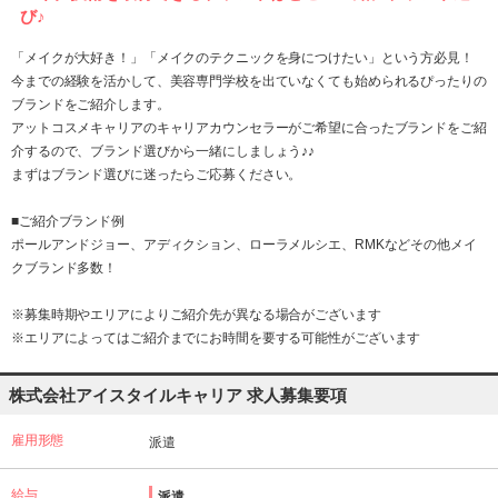
び♪
「メイクが大好き！」「メイクのテクニックを身につけたい」という方必見！
今までの経験を活かして、美容専門学校を出ていなくても始められるぴったりの
ブランドをご紹介します。
アットコスメキャリアのキャリアカウンセラーがご希望に合ったブランドをご紹
介するので、ブランド選びから一緒にしましょう♪♪
まずはブランド選びに迷ったらご応募ください。
■ご紹介ブランド例
ポールアンドジョー、アディクション、ローラメルシエ、RMKなどその他メイ
クブランド多数！
※募集時期やエリアによりご紹介先が異なる場合がございます
※エリアによってはご紹介までにお時間を要する可能性がございます
株式会社アイスタイルキャリア 求人募集要項
雇用形態
派遣
給与
派遣