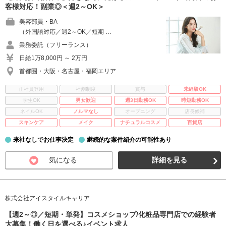
客様対応！副業◎＜週2～OK＞
美容部員・BA
（外国語対応／週2～OK／短期 …
業務委託（フリーランス）
日給1万8,000円 ～ 2万円
首都圏・大阪・名古屋・福岡エリア
正社員登用
社割制度
賞与
未経験OK
学生OK
男女歓迎
週3日勤務OK
時短勤務OK
ネイルOK
ノルマなし
オープニング
店長候補
スキンケア
メイク
ナチュラルコスメ
百貨店
来社なしでお仕事決定
継続的な案件紹介の可能性あり
気になる
詳細を見る
株式会社アイスタイルキャリア
【週2～◎／短期・単発】コスメショップ/化粧品専門店での経験者
大募集！働く日を選べる♪イベント求人