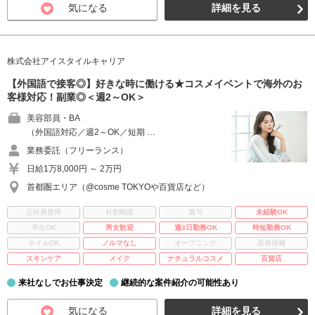
気になる
詳細を見る
株式会社アイスタイルキャリア
【外国語で接客◎】好きな時に働ける★コスメイベントで海外のお
客様対応！副業◎＜週2～OK＞
美容部員・BA
（外国語対応／週2～OK／短期 …
業務委託（フリーランス）
日給1万8,000円 ～ 2万円
首都圏エリア（@cosme TOKYOや百貨店など）
正社員登用
社割制度
賞与
未経験OK
学生OK
男女歓迎
週3日勤務OK
時短勤務OK
ネイルOK
ノルマなし
オープニング
店長候補
スキンケア
メイク
ナチュラルコスメ
百貨店
来社なしでお仕事決定
継続的な案件紹介の可能性あり
気になる
詳細を見る