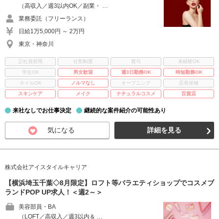
（高収入／週3以内OK／副業・ …
業務委託（フリーランス）
日給1万5,000円 ～ 2万円
東京・神奈川
正社員登用
社割制度
賞与
未経験OK
学生OK
男女歓迎
週3日勤務OK
時短勤務OK
ネイルOK
ノルマなし
オープニング
店長候補
スキンケア
メイク
ナチュラルコスメ
百貨店
来社なしでお仕事決定
継続的な案件紹介の可能性あり
気になる
詳細を見る
株式会社アイスタイルキャリア
【横浜埼玉千葉◇8月限定】ロフト等バラエティショップでコスメブ
ランドPOP UP求人！＜週2～＞
美容部員・BA
（LOFT／高収入／週3以内＆ …