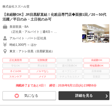
株式会社スズハル堂
【未経験OK】JR目黒駅直結！化粧品専門店◆面接1回／20～50代
活躍／平日のみ・土日祝のみ可
美容部員・BA
（正社員・アルバイト｜週4日～ …
アルバイト・パート/正社員
時給1,300円 ～ ほか
東京：アトレ目黒（目黒駅直結）
正社員登用
社割制度
賞与
未経験OK
学生OK
男女歓迎
週3日勤務OK
時短勤務OK
ネイルOK
ノルマなし
オープニング
店長候補
スキンケア
メイク
ナチュラルコスメ
百貨店
掲載終了まであと4日！ 締切：2026年8月11日(火) 23時59分
気になる
詳細を見る