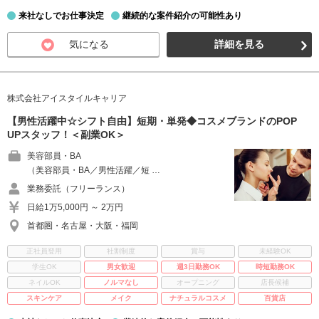
来社なしでお仕事決定
継続的な案件紹介の可能性あり
気になる
詳細を見る
株式会社アイスタイルキャリア
【男性活躍中☆シフト自由】短期・単発◆コスメブランドのPOP
UPスタッフ！＜副業OK＞
美容部員・BA
（美容部員・BA／男性活躍／短 …
業務委託（フリーランス）
日給1万5,000円 ～ 2万円
首都圏・名古屋・大阪・福岡
正社員登用
社割制度
賞与
未経験OK
学生OK
男女歓迎
週3日勤務OK
時短勤務OK
ネイルOK
ノルマなし
オープニング
店長候補
スキンケア
メイク
ナチュラルコスメ
百貨店