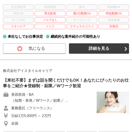
正社員登用
社割制度
賞与
未経験OK
学生OK
男女歓迎
週3日勤務OK
時短勤務OK
ネイルOK
ノルマなし
オープニング
店長候補
スキンケア
メイク
ナチュラルコスメ
百貨店
来社なしでお仕事決定
継続的な案件紹介の可能性あり
気になる
詳細を見る
株式会社アイスタイルキャリア
【来社不要】まずは話を聞くだけでもOK！あなたにぴったりのお仕
事をご紹介★登録制・副業／Wワーク歓迎
美容部員・BA
（短期・単発／Wワーク／副業／ …
業務委託（フリーランス）
日給1万5,000円 ～ 2万円
全国