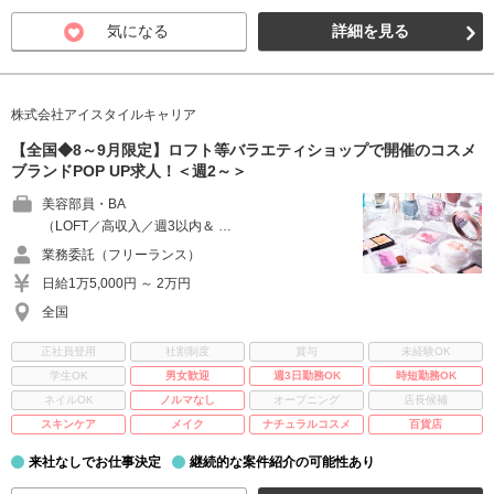
気になる
詳細を見る
株式会社アイスタイルキャリア
【全国◆8～9月限定】ロフト等バラエティショップで開催のコスメ
ブランドPOP UP求人！＜週2～＞
美容部員・BA
（LOFT／高収入／週3以内＆ …
業務委託（フリーランス）
日給1万5,000円 ～ 2万円
全国
正社員登用
社割制度
賞与
未経験OK
学生OK
男女歓迎
週3日勤務OK
時短勤務OK
ネイルOK
ノルマなし
オープニング
店長候補
スキンケア
メイク
ナチュラルコスメ
百貨店
来社なしでお仕事決定
継続的な案件紹介の可能性あり