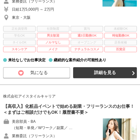
業務委託（フリーランス）
日給1万5,000円 ～ 2万円
東京・大阪
正社員登用
社割制度
賞与
未経験OK
学生OK
男女歓迎
週3日勤務OK
時短勤務OK
ネイルOK
ノルマなし
オープニング
店長候補
スキンケア
メイク
ナチュラルコスメ
百貨店
来社なしでお仕事決定
継続的な案件紹介の可能性あり
気になる
詳細を見る
株式会社アイスタイルキャリア
【高収入】化粧品イベントで始める副業・フリーランスのお仕事！
＜まずはご相談だけでもOK！履歴書不要＞
美容部員・BA
（短期・単発／Wワーク／副業／ …
業務委託（フリーランス）