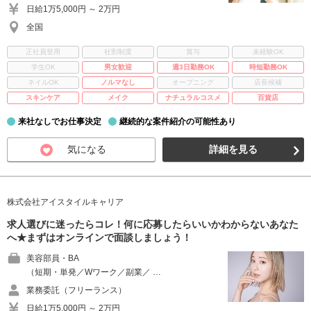
日給1万5,000円 ～ 2万円
全国
正社員登用
社割制度
賞与
未経験OK
学生OK
男女歓迎
週3日勤務OK
時短勤務OK
ネイルOK
ノルマなし
オープニング
店長候補
スキンケア
メイク
ナチュラルコスメ
百貨店
来社なしでお仕事決定
継続的な案件紹介の可能性あり
気になる
詳細を見る
株式会社アイスタイルキャリア
求人選びに迷ったらコレ！何に応募したらいいかわからないあなた
へ★まずはオンラインで面談しましょう！
美容部員・BA
（短期・単発／Wワーク／副業／ …
業務委託（フリーランス）
日給1万5,000円 ～ 2万円