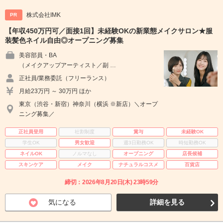
株式会社IMK
PR
【年収450万円可／面接1回】未経験OKの新業態メイクサロン★服
装髪色ネイル自由◎オープニング募集
美容部員・BA
（メイクアップアーティスト／副 …
正社員/業務委託（フリーランス）
月給23万円 ～ 30万円 ほか
東京（渋谷・新宿）神奈川（横浜 ※新店）＼オープ
ニング募集／
正社員登用
社割制度
賞与
未経験OK
学生OK
男女歓迎
週3日勤務OK
時短勤務OK
ネイルOK
ノルマなし
オープニング
店長候補
スキンケア
メイク
ナチュラルコスメ
百貨店
締切：2026年8月20日(木) 23時59分
気になる
詳細を見る