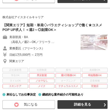
株式会社アイスタイルキャリア
【関東エリア】短期・単発◇バラエティショップで働く★コスメ
POP UP求人！＜週2～◎副業OK＞
美容部員・BA
（高収入／週2～OK／フリーラ …
業務委託（フリーランス）
日給1万5,000円 ～ 2万円
関東エリア
正社員登用
社割制度
賞与
未経験OK
学生OK
男女歓迎
週3日勤務OK
時短勤務OK
ネイルOK
ノルマなし
オープニング
店長候補
スキンケア
メイク
ナチュラルコスメ
百貨店
来社なしでお仕事決定
継続的な案件紹介の可能性あり
気になる
詳細を見る