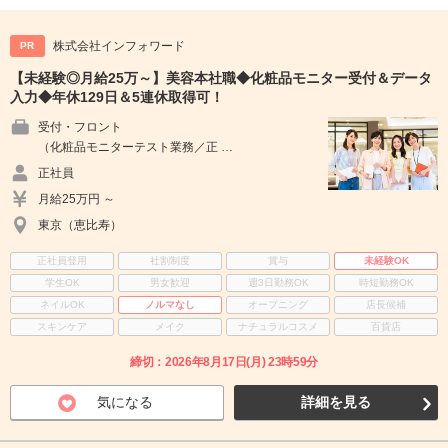
株式会社インフォワード
PR
【未経験◎月給25万～】美容本社職◆化粧品モニター受付＆データ
入力◆年休129日＆5連休取得可！
受付・フロント
（化粧品モニターテスト業務／正 …
正社員
月給25万円 ～
東京（恵比寿）
正社員登用
社割制度
賞与
未経験OK
学生OK
男女歓迎
週3日勤務OK
時短勤務OK
ネイルOK
ノルマなし
オープニング
店長候補
スキンケア
メイク
ナチュラルコスメ
百貨店
締切：2026年8月17日(月) 23時59分
気になる
詳細を見る