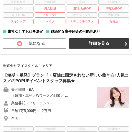
正社員登用
社割制度
賞与
未経験OK
学生OK
男女歓迎
週3日勤務OK
時短勤務OK
ネイルOK
ノルマなし
オープニング
店長候補
スキンケア
メイク
ナチュラルコスメ
百貨店
来社なしでお仕事決定
継続的な案件紹介の可能性あり
気になる
詳細を見る
株式会社アイスタイルキャリア
【短期・単発】ブランド・店舗に固定されない新しい働き方♪人気コ
スメのPOPUPイベントスタッフ募集★
美容部員・BA
（短期・単発／Wワーク／副業／ …
業務委託（フリーランス）
日給1万5,000円 ～ 2万円
全国
正社員登用
社割制度
賞与
未経験OK