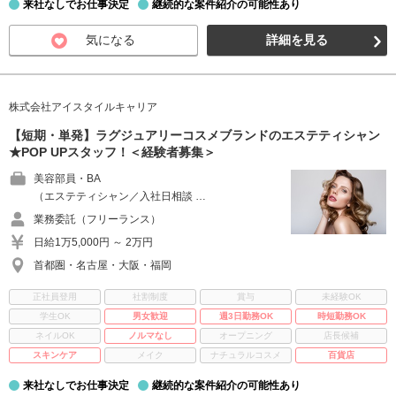
来社なしでお仕事決定
継続的な案件紹介の可能性あり
気になる
詳細を見る
株式会社アイスタイルキャリア
【短期・単発】ラグジュアリーコスメブランドのエステティシャン
★POP UPスタッフ！＜経験者募集＞
美容部員・BA
（エステティシャン／入社日相談 …
業務委託（フリーランス）
日給1万5,000円 ～ 2万円
首都圏・名古屋・大阪・福岡
正社員登用
社割制度
賞与
未経験OK
学生OK
男女歓迎
週3日勤務OK
時短勤務OK
ネイルOK
ノルマなし
オープニング
店長候補
スキンケア
メイク
ナチュラルコスメ
百貨店
来社なしでお仕事決定
継続的な案件紹介の可能性あり