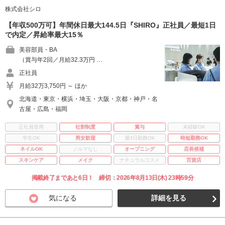
株式会社シロ
【年収500万可】年間休日最大144.5日『SHIRO』正社員／最短1日
で内定／昇給率最大15％
美容部員・BA
（賞与年2回／月給32.3万円 …
正社員
月給32万3,750円 ～ ほか
北海道・東京・横浜・埼玉・大阪・京都・神戸・名
古屋・広島・福岡
正社員登用
社割制度
賞与
未経験OK
学生OK
男女歓迎
週3日勤務OK
時短勤務OK
ネイルOK
ノルマなし
オープニング
店長候補
スキンケア
メイク
ナチュラルコスメ
百貨店
掲載終了まであと6日！ 締切：2026年8月13日(木) 23時59分
気になる
詳細を見る