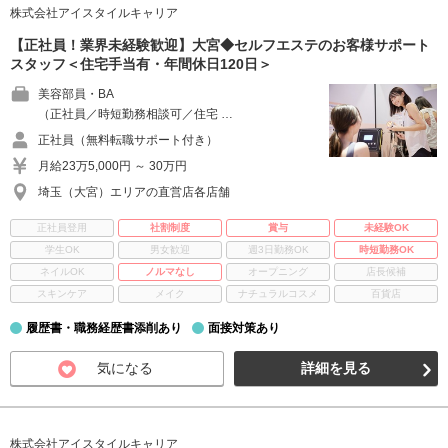
株式会社アイスタイルキャリア
【正社員！業界未経験歓迎】大宮◆セルフエステのお客様サポート
スタッフ＜住宅手当有・年間休日120日＞
美容部員・BA
（正社員／時短勤務相談可／住宅 …
正社員（無料転職サポート付き）
月給23万5,000円 ～ 30万円
埼玉（大宮）エリアの直営店各店舗
正社員登用
社割制度
賞与
未経験OK
学生OK
男女歓迎
週3日勤務OK
時短勤務OK
ネイルOK
ノルマなし
オープニング
店長候補
スキンケア
メイク
ナチュラルコスメ
百貨店
履歴書・職務経歴書添削あり
面接対策あり
気になる
詳細を見る
株式会社アイスタイルキャリア