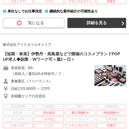
スキンケア
メイク
ナチュラルコスメ
百貨店
来社なしでお仕事決定
継続的な案件紹介の可能性あり
気になる
詳細を見る
株式会社アイスタイルキャリア
【短期・単発】伊勢丹・高島屋などで開催のコスメブランドPOP
UP求人◆副業・Wワーク可＜週2～◎＞
美容部員・BA
（高収入／週3以内＆時短可／フ …
業務委託（フリーランス）
日給1万5,000円 ～ 2万円
首都圏エリアの百貨店
正社員登用
社割制度
賞与
未経験OK
学生OK
男女歓迎
週3日勤務OK
時短勤務OK
ネイルOK
ノルマなし
オープニング
店長候補
スキンケア
メイク
ナチュラルコスメ
百貨店