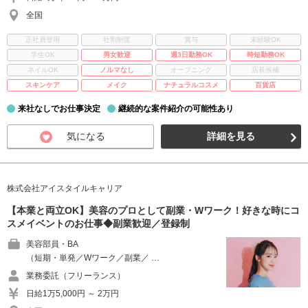
全国
正社員登用
社割制度
賞与
未経験OK
学生OK
男女歓迎
週3日勤務OK
時短勤務OK
ネイルOK
ノルマなし
オープニング
店長候補
スキンケア
メイク
ナチュラルコスメ
百貨店
来社なしでお仕事決定
継続的な案件紹介の可能性あり
気になる
詳細を見る
株式会社アイスタイルキャリア
【本業と両立OK】美容のプロとして副業・Wワーク！好きな時にコ
スメイベントのお仕事◆副業歓迎／登録制
美容部員・BA
（短期・単発／Wワーク／副業／ …
業務委託（フリーランス）
日給1万5,000円 ～ 2万円