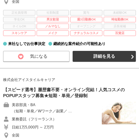
全国
正社員登用
社割制度
賞与
未経験OK
学生OK
男女歓迎
週3日勤務OK
時短勤務OK
ネイルOK
ノルマなし
オープニング
店長候補
スキンケア
メイク
ナチュラルコスメ
百貨店
来社なしでお仕事決定
継続的な案件紹介の可能性あり
気になる
詳細を見る
株式会社アイスタイルキャリア
【スピード選考】履歴書不要・オンライン完結！人気コスメの
POPUPスタッフ募集★短期・単発／登録制
美容部員・BA
（短期・単発／Wワーク／副業／ …
業務委託（フリーランス）
日給1万5,000円 ～ 2万円
全国