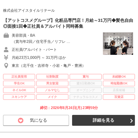
株式会社アイスタイルリテール
【アットコスメグループ】化粧品専門店！月給～31万円◆髪色自由
◎面接1回◆正社員＆アルバイト同時募集
美容部員・BA
（賞与年2回／住宅手当／リフレ …
正社員/アルバイト・パート
月給23万1,000円 ～ 31万円 ほか
東京（北千住・吉祥寺・小岩・亀戸・豊洲）
正社員登用
社割制度
賞与
未経験OK
学生OK
男女歓迎
週3日勤務OK
時短勤務OK
ネイルOK
ノルマなし
オープニング
店長候補
スキンケア
メイク
ナチュラルコスメ
百貨店
締切：2026年8月24日(月) 23時59分
気になる
詳細を見る