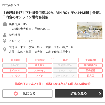
株式会社シロ
【未経験歓迎】正社員登用率100％『SHIRO』年休144.5日｜最短1
日内定のオンライン選考会開催
美容部員・BA
（未経験者大歓迎／昇給8000 …
契約社員
月給27万円 ～ ほか
北海道・東京・横浜・埼玉・大阪・京都・神戸・名
古屋・広島・福岡 ※大阪・広島で積極採用中！
正社員登用
社割制度
賞与
未経験OK
学生OK
男女歓迎
週3日勤務OK
時短勤務OK
ネイルOK
ノルマなし
オープニング
店長候補
スキンケア
メイク
ナチュラルコスメ
百貨店
掲載終了まであと6日！ 締切：2026年8月13日(木) 23時59分
気になる
詳細を見る