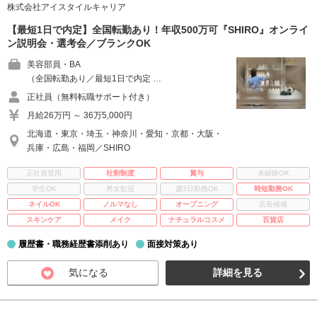
株式会社アイスタイルキャリア
【最短1日で内定】全国転勤あり！年収500万可『SHIRO』オンライ
ン説明会・選考会／ブランクOK
美容部員・BA
（全国転勤あり／最短1日で内定 …
正社員（無料転職サポート付き）
月給26万円 ～ 36万5,000円
北海道・東京・埼玉・神奈川・愛知・京都・大阪・
兵庫・広島・福岡／SHIRO
正社員登用
社割制度
賞与
未経験OK
学生OK
男女歓迎
週3日勤務OK
時短勤務OK
ネイルOK
ノルマなし
オープニング
店長候補
スキンケア
メイク
ナチュラルコスメ
百貨店
履歴書・職務経歴書添削あり
面接対策あり
気になる
詳細を見る