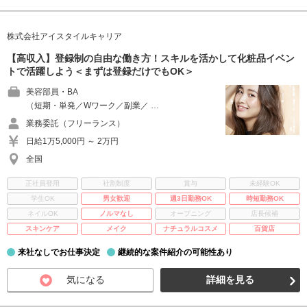
株式会社アイスタイルキャリア
【高収入】登録制の自由な働き方！スキルを活かして化粧品イベン
トで活躍しよう＜まずは登録だけでもOK＞
美容部員・BA
（短期・単発／Wワーク／副業／ …
業務委託（フリーランス）
日給1万5,000円 ～ 2万円
全国
正社員登用
社割制度
賞与
未経験OK
学生OK
男女歓迎
週3日勤務OK
時短勤務OK
ネイルOK
ノルマなし
オープニング
店長候補
スキンケア
メイク
ナチュラルコスメ
百貨店
来社なしでお仕事決定
継続的な案件紹介の可能性あり
気になる
詳細を見る