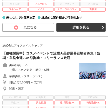
ネイルOK
ノルマなし
オープニング
店長候補
スキンケア
メイク
ナチュラルコスメ
百貨店
来社なしでお仕事決定
継続的な案件紹介の可能性あり
気になる
詳細を見る
株式会社アイスタイルキャリア
【積極採用中】コスメイベントで活躍★美容業界経験者募集！短
期・単発◆週2OK◎副業・フリーランス歓迎
美容部員・BA
（週2～OK／短期・単発／副業 …
業務委託（フリーランス）
日給1万5,000円 ～ 2万円
関東・関西
正社員登用
社割制度
賞与
未経験OK
学生OK
男女歓迎
週3日勤務OK
時短勤務OK
ネイルOK
ノルマなし
オープニング
店長候補