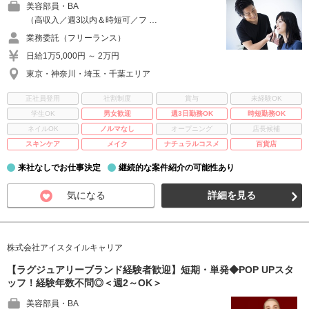
美容部員・BA
（高収入／週3以内＆時短可／フ …
業務委託（フリーランス）
日給1万5,000円 ～ 2万円
東京・神奈川・埼玉・千葉エリア
正社員登用
社割制度
賞与
未経験OK
学生OK
男女歓迎
週3日勤務OK
時短勤務OK
ネイルOK
ノルマなし
オープニング
店長候補
スキンケア
メイク
ナチュラルコスメ
百貨店
来社なしでお仕事決定
継続的な案件紹介の可能性あり
気になる
詳細を見る
株式会社アイスタイルキャリア
【ラグジュアリーブランド経験者歓迎】短期・単発◆POP UPスタ
ッフ！経験年数不問◎＜週2～OK＞
美容部員・BA