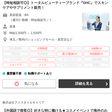
【時短相談可◎】トータルビューティーブランド『DHC』でスキン
ケアやサプリメント販売！
美容部員・BA
（週3日~勤務・時短相談可／ト …
派遣
時給1,300円 ～ 1,500円
埼玉／県内のショッピングモール・直営店など
正社員登用
社割制度
賞与
未経験OK
学生OK
男女歓迎
週3日勤務OK
時短勤務OK
ネイルOK
ノルマなし
オープニング
店長候補
スキンケア
メイク
ナチュラルコスメ
百貨店
履歴書不要
転職サポートあり
気になる
詳細を見る
株式会社アイスタイルキャリア
【外国語で接客◎】好きな時に働ける★コスメイベントで海外のお