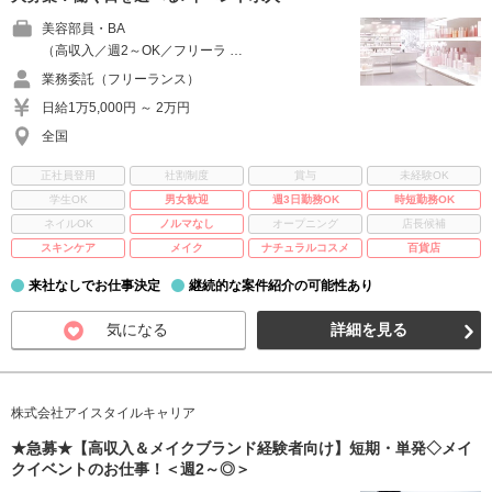
美容部員・BA
（高収入／週2～OK／フリーラ …
業務委託（フリーランス）
日給1万5,000円 ～ 2万円
全国
正社員登用
社割制度
賞与
未経験OK
学生OK
男女歓迎
週3日勤務OK
時短勤務OK
ネイルOK
ノルマなし
オープニング
店長候補
スキンケア
メイク
ナチュラルコスメ
百貨店
来社なしでお仕事決定
継続的な案件紹介の可能性あり
気になる
詳細を見る
株式会社アイスタイルキャリア
★急募★【高収入＆メイクブランド経験者向け】短期・単発◇メイ
クイベントのお仕事！＜週2～◎＞