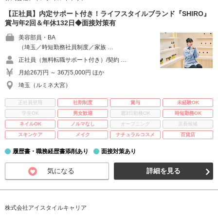
【正社員】内定サポート付き！ライフスタイルブランド『SHIRO』
賞与年2回＆年休132日◆面接対策有
美容部員・BA
（埼玉／時短勤務社員制度／家族 …
正社員（無料転職サポート付き）/契約 …
月給26万円 ～ 36万5,000円 ほか
埼玉（ルミネ大宮）
正社員登用
社割制度
賞与
未経験OK
学生OK
男女歓迎
週3日勤務OK
時短勤務OK
ネイルOK
ノルマなし
オープニング
店長候補
スキンケア
メイク
ナチュラルコスメ
百貨店
履歴書・職務経歴書添削あり
面接対策あり
気になる
詳細を見る
株式会社アイスタイルキャリア