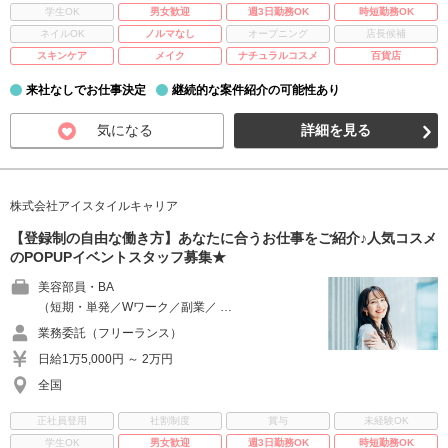
学生OK
男女歓迎
週3日勤務OK
時短勤務OK
ネイルOK
ノルマなし
オープニング
店長候補
スキンケア
メイク
ナチュラルコスメ
百貨店
来社なしでお仕事決定
継続的な案件紹介の可能性あり
気になる
詳細を見る
株式会社アイスタイルキャリア
【登録制の自由な働き方】あなたに合うお仕事をご紹介♪人気コスメ
のPOPUPイベントスタッフ募集★
美容部員・BA
（短期・単発／Wワーク／副業／ …
業務委託（フリーランス）
日給1万5,000円 ～ 2万円
全国
正社員登用
社割制度
賞与
未経験OK
学生OK
男女歓迎
週3日勤務OK
時短勤務OK