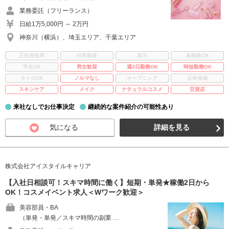
業務委託（フリーランス）
日給1万5,000円 ～ 2万円
神奈川（横浜）、埼玉エリア、千葉エリア
正社員登用
社割制度
賞与
未経験OK
学生OK
男女歓迎
週3日勤務OK
時短勤務OK
ネイルOK
ノルマなし
オープニング
店長候補
スキンケア
メイク
ナチュラルコスメ
百貨店
来社なしでお仕事決定
継続的な案件紹介の可能性あり
気になる
詳細を見る
株式会社アイスタイルキャリア
【入社日相談可！スキマ時間に働く】短期・単発★稼働2日から
OK！コスメイベント求人＜Wワーク歓迎＞
美容部員・BA
（単発・単発／スキマ時間の副業 …