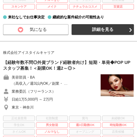
スキンケア
メイク
ナチュラルコスメ
百貨店
来社なしでお仕事決定
継続的な案件紹介の可能性あり
気になる
詳細を見る
株式会社アイスタイルキャリア
【経験年数不問◎外資ブランド経験者向け】短期・単発◆POP UP
スタッフ募集！＜副業OK！週2～◎＞
美容部員・BA
（高収入／週3以内OK／副業・ …
業務委託（フリーランス）
日給1万5,000円 ～ 2万円
東京・神奈川
正社員登用
社割制度
賞与
未経験OK
学生OK
男女歓迎
週3日勤務OK
時短勤務OK
ネイルOK
ノルマなし
オープニング
店長候補