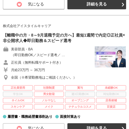
気になる
詳細を見る
株式会社アイスタイルキャリア
【離職中の方・8～9月退職予定の方へ】最短1週間で内定◎正社員×
非公開求人◆即日勤務＆スピード選考
美容部員・BA
（即日勤務OK／スピード選考／ …
正社員（無料転職サポート付き）
月給23万円 ～ 36万円
全国（※希望勤務地はご相談ください。）
正社員登用
社割制度
賞与
未経験OK
学生OK
男女歓迎
週3日勤務OK
時短勤務OK
ネイルOK
ノルマなし
オープニング
店長候補
スキンケア
メイク
ナチュラルコスメ
百貨店
履歴書・職務経歴書添削あり
面接対策あり
気になる
詳細を見る