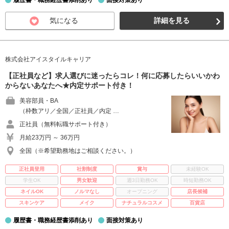
履歴書・職務経歴書添削あり
面接対策あり
気になる
詳細を見る
株式会社アイスタイルキャリア
【正社員など】求人選びに迷ったらコレ！何に応募したらいいかわ
からないあなたへ★内定サポート付き！
美容部員・BA
（枠数アリ／全国／正社員／内定 …
正社員（無料転職サポート付き）
月給23万円 ～ 36万円
全国（※希望勤務地はご相談ください。）
正社員登用
社割制度
賞与
未経験OK
学生OK
男女歓迎
週3日勤務OK
時短勤務OK
ネイルOK
ノルマなし
オープニング
店長候補
スキンケア
メイク
ナチュラルコスメ
百貨店
履歴書・職務経歴書添削あり
面接対策あり