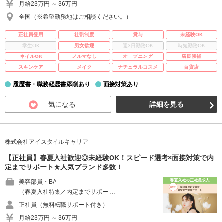
月給23万円 ～ 36万円
全国（※希望勤務地はご相談ください。）
正社員登用
社割制度
賞与
未経験OK
学生OK
男女歓迎
週3日勤務OK
時短勤務OK
ネイルOK
ノルマなし
オープニング
店長候補
スキンケア
メイク
ナチュラルコスメ
百貨店
履歴書・職務経歴書添削あり
面接対策あり
気になる
詳細を見る
株式会社アイスタイルキャリア
【正社員】春夏入社歓迎◎未経験OK！スピード選考×面接対策で内
定までサポート★人気ブランド多数！
美容部員・BA
（春夏入社特集／内定までサポー …
正社員（無料転職サポート付き）
月給23万円 ～ 36万円