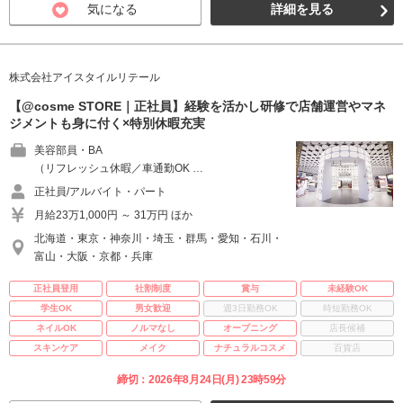
気になる
詳細を見る
株式会社アイスタイルリテール
【@cosme STORE｜正社員】経験を活かし研修で店舗運営やマネ
ジメントも身に付く×特別休暇充実
美容部員・BA
（リフレッシュ休暇／車通勤OK …
正社員/アルバイト・パート
月給23万1,000円 ～ 31万円 ほか
北海道・東京・神奈川・埼玉・群馬・愛知・石川・
富山・大阪・京都・兵庫
正社員登用
社割制度
賞与
未経験OK
学生OK
男女歓迎
週3日勤務OK
時短勤務OK
ネイルOK
ノルマなし
オープニング
店長候補
スキンケア
メイク
ナチュラルコスメ
百貨店
締切：2026年8月24日(月) 23時59分