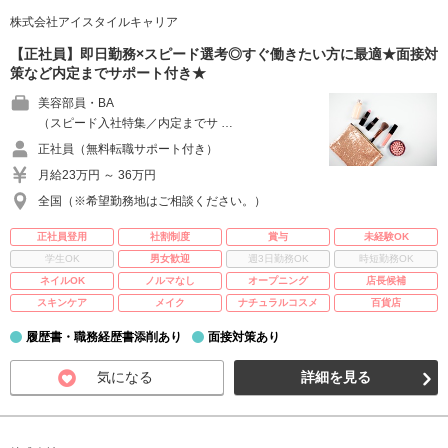
株式会社アイスタイルキャリア
【正社員】即日勤務×スピード選考◎すぐ働きたい方に最適★面接対
策など内定までサポート付き★
美容部員・BA
（スピード入社特集／内定までサ …
正社員（無料転職サポート付き）
月給23万円 ～ 36万円
全国（※希望勤務地はご相談ください。）
正社員登用
社割制度
賞与
未経験OK
学生OK
男女歓迎
週3日勤務OK
時短勤務OK
ネイルOK
ノルマなし
オープニング
店長候補
スキンケア
メイク
ナチュラルコスメ
百貨店
履歴書・職務経歴書添削あり
面接対策あり
気になる
詳細を見る