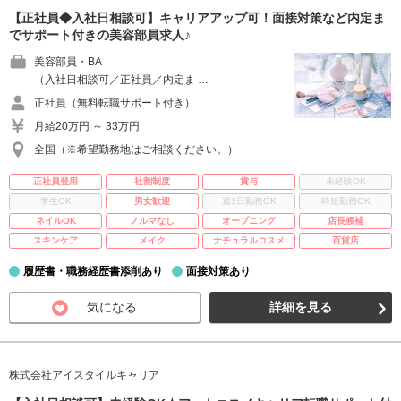
【正社員◆入社日相談可】キャリアアップ可！面接対策など内定ま
でサポート付きの美容部員求人♪
美容部員・BA
（入社日相談可／正社員／内定ま …
正社員（無料転職サポート付き）
月給20万円 ～ 33万円
全国（※希望勤務地はご相談ください。）
正社員登用
社割制度
賞与
未経験OK
学生OK
男女歓迎
週3日勤務OK
時短勤務OK
ネイルOK
ノルマなし
オープニング
店長候補
スキンケア
メイク
ナチュラルコスメ
百貨店
履歴書・職務経歴書添削あり
面接対策あり
気になる
詳細を見る
株式会社アイスタイルキャリア