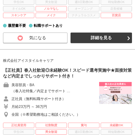
学生OK
男女歓迎
週3日勤務OK
時短勤務OK
ネイルOK
ノルマなし
オープニング
店長候補
スキンケア
メイク
ナチュラルコスメ
百貨店
履歴書不要
転職サポートあり
気になる
詳細を見る
株式会社アイスタイルキャリア
【正社員】春入社歓迎◎未経験OK！スピード選考実施中★面接対策
など内定までしっかりサポート付き！
美容部員・BA
（春入社特集／内定までサポート …
正社員（無料転職サポート付き）
月給23万円 ～ 36万円
全国（※希望勤務地はご相談ください。）
正社員登用
社割制度
賞与
未経験OK
学生OK
男女歓迎
週3日勤務OK
時短勤務OK