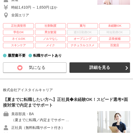
時給1,410円 ～ 1,650円 ほか
全国エリア
正社員登用
社割制度
賞与
未経験OK
学生OK
男女歓迎
週3日勤務OK
時短勤務OK
ネイルOK
ノルマなし
オープニング
店長候補
スキンケア
メイク
ナチュラルコスメ
百貨店
履歴書不要
転職サポートあり
気になる
詳細を見る
株式会社アイスタイルキャリア
【夏までに転職したい方へ】正社員◆未経験OK！スピード選考×面
接対策で内定までサポート
美容部員・BA
（夏までに転職／内定までサポー …
正社員（無料転職サポート付き）