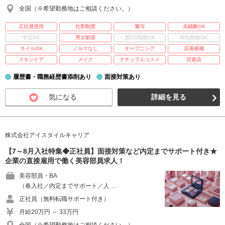
全国（※希望勤務地はご相談ください。）
正社員登用
社割制度
賞与
未経験OK
学生OK
男女歓迎
週3日勤務OK
時短勤務OK
ネイルOK
ノルマなし
オープニング
店長候補
スキンケア
メイク
ナチュラルコスメ
百貨店
履歴書・職務経歴書添削あり
面接対策あり
気になる
詳細を見る
株式会社アイスタイルキャリア
【7～8月入社特集◆正社員】面接対策など内定までサポート付き★
企業の直接雇用で働く美容部員求人！
美容部員・BA
（春入社／内定までサポート／人 …
正社員（無料転職サポート付き）
月給20万円 ～ 33万円