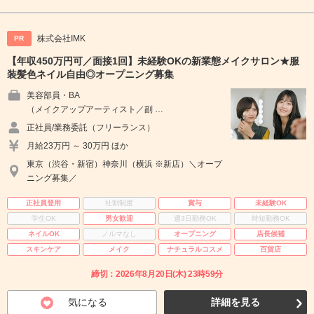
株式会社IMK
PR
【年収450万円可／面接1回】未経験OKの新業態メイクサロン★服
装髪色ネイル自由◎オープニング募集
美容部員・BA
（メイクアップアーティスト／副 …
正社員/業務委託（フリーランス）
月給23万円 ～ 30万円 ほか
東京（渋谷・新宿）神奈川（横浜 ※新店）＼オープ
ニング募集／
正社員登用
社割制度
賞与
未経験OK
学生OK
男女歓迎
週3日勤務OK
時短勤務OK
ネイルOK
ノルマなし
オープニング
店長候補
スキンケア
メイク
ナチュラルコスメ
百貨店
締切：2026年8月20日(木) 23時59分
気になる
詳細を見る