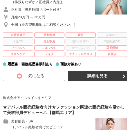
（枠残りわずか／正社員／内定ま …
正社員（無料転職サポート付き）
月給23万円 ～ 36万円
全国（※希望勤務地はご相談ください。）
正社員登用
社割制度
賞与
未経験OK
学生OK
男女歓迎
週3日勤務OK
時短勤務OK
ネイルOK
ノルマなし
オープニング
店長候補
スキンケア
メイク
ナチュラルコスメ
百貨店
履歴書・職務経歴書添削あり
面接対策あり
気になる
詳細を見る
株式会社アイスタイルキャリア
★アパレル販売経験者向け★ファッション関連の販売経験を活かし
て美容部員デビューへ♡【群馬エリア】
美容部員・BA
（アパレル経験者向けのビューテ …