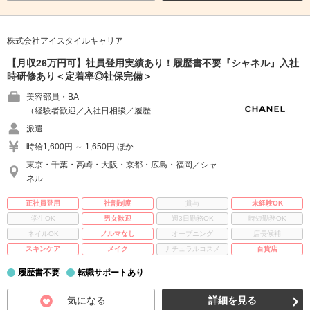
株式会社アイスタイルキャリア
【月収26万円可】社員登用実績あり！履歴書不要『シャネル』入社
時研修あり＜定着率◎社保完備＞
美容部員・BA
（経験者歓迎／入社日相談／履歴 …
派遣
時給1,600円 ～ 1,650円 ほか
東京・千葉・高崎・大阪・京都・広島・福岡／シャ
ネル
正社員登用
社割制度
賞与
未経験OK
学生OK
男女歓迎
週3日勤務OK
時短勤務OK
ネイルOK
ノルマなし
オープニング
店長候補
スキンケア
メイク
ナチュラルコスメ
百貨店
履歴書不要
転職サポートあり
気になる
詳細を見る