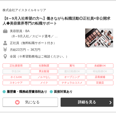
株式会社アイスタイルキャリア
【8～9月入社希望の方へ】働きながら転職活動◎正社員×非公開求
人◆美容業界専門の転職サポート
美容部員・BA
（8～9月入社／スピード選考／ …
正社員（無料転職サポート付き）
月給23万円 ～ 36万円
全国（※希望勤務地はご相談ください。）
正社員登用
社割制度
賞与
未経験OK
学生OK
男女歓迎
週3日勤務OK
時短勤務OK
ネイルOK
ノルマなし
オープニング
店長候補
スキンケア
メイク
ナチュラルコスメ
百貨店
履歴書・職務経歴書添削あり
面接対策あり
気になる
詳細を見る