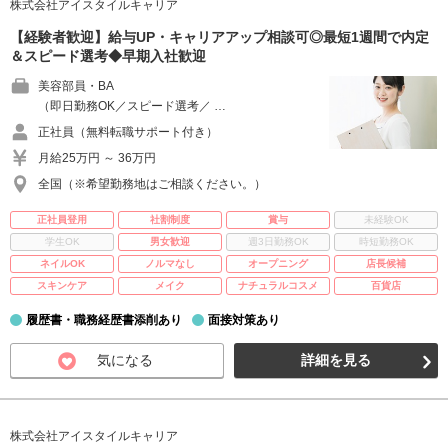
株式会社アイスタイルキャリア
【経験者歓迎】給与UP・キャリアアップ相談可◎最短1週間で内定
＆スピード選考◆早期入社歓迎
美容部員・BA
（即日勤務OK／スピード選考／ …
正社員（無料転職サポート付き）
月給25万円 ～ 36万円
全国（※希望勤務地はご相談ください。）
正社員登用
社割制度
賞与
未経験OK
学生OK
男女歓迎
週3日勤務OK
時短勤務OK
ネイルOK
ノルマなし
オープニング
店長候補
スキンケア
メイク
ナチュラルコスメ
百貨店
履歴書・職務経歴書添削あり
面接対策あり
気になる
詳細を見る
株式会社アイスタイルキャリア