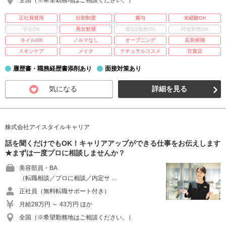
全国（※希望勤務地はご相談ください。）
正社員登用
社割制度
賞与
未経験OK
学生OK
男女歓迎
週3日勤務OK
時短勤務OK
ネイルOK
ノルマなし
オープニング
店長候補
スキンケア
メイク
ナチュラルコスメ
百貨店
履歴書・職務経歴書添削あり
面接対策あり
気になる
詳細を見る
株式会社アイスタイルキャリア
話を聞くだけでもOK！キャリアアップができる仕事をお伝えします
★まずは一度プロに相談しませんか？
美容部員・BA
（転職相談／プロに相談／内定サ …
正社員（無料転職サポート付き）
月給28万円 ～ 43万円 ほか
全国（※希望勤務地はご相談ください。）