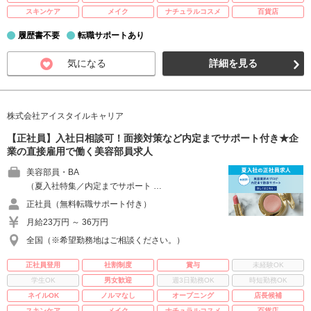
スキンケア
メイク
ナチュラルコスメ
百貨店
履歴書不要
転職サポートあり
気になる
詳細を見る
株式会社アイスタイルキャリア
【正社員】入社日相談可！面接対策など内定までサポート付き★企
業の直接雇用で働く美容部員求人
美容部員・BA
（夏入社特集／内定までサポート …
正社員（無料転職サポート付き）
月給23万円 ～ 36万円
全国（※希望勤務地はご相談ください。）
正社員登用
社割制度
賞与
未経験OK
学生OK
男女歓迎
週3日勤務OK
時短勤務OK
ネイルOK
ノルマなし
オープニング
店長候補
スキンケア
メイク
ナチュラルコスメ
百貨店