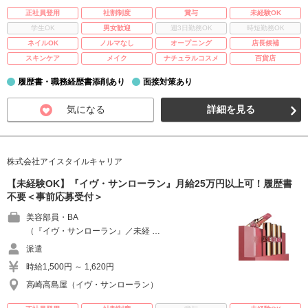
正社員登用
社割制度
賞与
未経験OK
学生OK
男女歓迎
週3日勤務OK
時短勤務OK
ネイルOK
ノルマなし
オープニング
店長候補
スキンケア
メイク
ナチュラルコスメ
百貨店
履歴書・職務経歴書添削あり
面接対策あり
気になる
詳細を見る
株式会社アイスタイルキャリア
【未経験OK】『イヴ・サンローラン』月給25万円以上可！履歴書
不要＜事前応募受付＞
美容部員・BA
（『イヴ・サンローラン』／未経 …
派遣
時給1,500円 ～ 1,620円
高崎高島屋（イヴ・サンローラン）