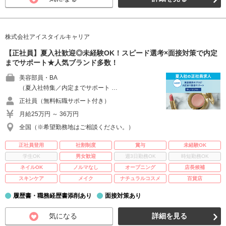
株式会社アイスタイルキャリア
【正社員】夏入社歓迎◎未経験OK！スピード選考×面接対策で内定
までサポート★人気ブランド多数！
美容部員・BA
（夏入社特集／内定までサポート …
正社員（無料転職サポート付き）
月給25万円 ～ 36万円
全国（※希望勤務地はご相談ください。）
正社員登用
社割制度
賞与
未経験OK
学生OK
男女歓迎
週3日勤務OK
時短勤務OK
ネイルOK
ノルマなし
オープニング
店長候補
スキンケア
メイク
ナチュラルコスメ
百貨店
履歴書・職務経歴書添削あり
面接対策あり
気になる
詳細を見る