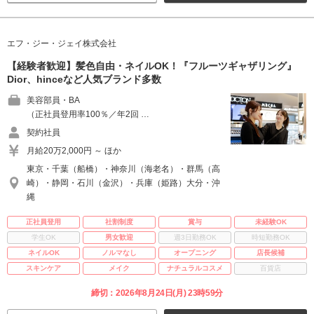
エフ・ジー・ジェイ株式会社
【経験者歓迎】髪色自由・ネイルOK！『フルーツギャザリング』
Dior、hinceなど人気ブランド多数
美容部員・BA
（正社員登用率100％／年2回 …
契約社員
月給20万2,000円 ～ ほか
東京・千葉（船橋）・神奈川（海老名）・群馬（高
崎）・静岡・石川（金沢）・兵庫（姫路）大分・沖
縄
正社員登用
社割制度
賞与
未経験OK
学生OK
男女歓迎
週3日勤務OK
時短勤務OK
ネイルOK
ノルマなし
オープニング
店長候補
スキンケア
メイク
ナチュラルコスメ
百貨店
締切：2026年8月24日(月) 23時59分