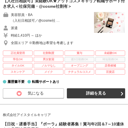
【入社日相談可】未経験OK★アットコスメキャリア転職サポート付
き求人＜社保完備・@cosme社割有＞
美容部員・BA
（入社日相談可／@cosme社 …
派遣
時給1,410円 ～ ほか
全国エリア ※勤務地は希望を考慮します
正社員登用
社割制度
賞与
未経験OK
学生OK
男女歓迎
週3日勤務OK
時短勤務OK
ネイルOK
ノルマなし
オープニング
店長候補
スキンケア
メイク
ナチュラルコスメ
百貨店
履歴書不要
転職サポートあり
気になる
詳細を見る
株式会社アイスタイルキャリア
【日祝・遅番手当】『ポーラ』経験者募集！賞与年2回＆7～10連休