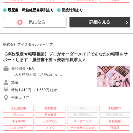
履歴書・職務経歴書添削あり
面接対策あり
気になる
詳細を見る
株式会社アイスタイルキャリア
【枠数限定★転職相談】プロがオーダーメイドであなたの転職をサ
ポートします！履歴書不要＜美容部員求人＞
美容部員・BA
（入社時期相談可／@cosme …
派遣
時給1,410円 ～ 1,650円 ほか
全国エリア
正社員登用
社割制度
賞与
未経験OK
学生OK
男女歓迎
週3日勤務OK
時短勤務OK
ネイルOK
ノルマなし
オープニング
店長候補
スキンケア
メイク
ナチュラルコスメ
百貨店