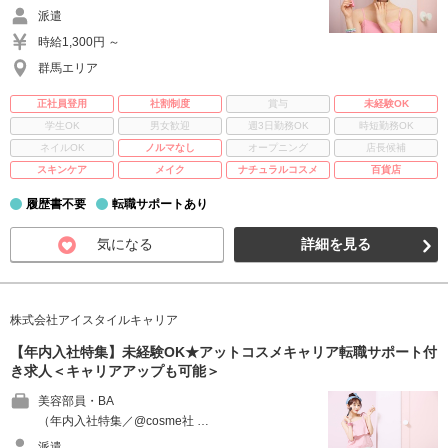
派遣
時給1,300円 ～
群馬エリア
正社員登用
社割制度
賞与
未経験OK
学生OK
男女歓迎
週3日勤務OK
時短勤務OK
ネイルOK
ノルマなし
オープニング
店長候補
スキンケア
メイク
ナチュラルコスメ
百貨店
履歴書不要
転職サポートあり
気になる
詳細を見る
株式会社アイスタイルキャリア
【年内入社特集】未経験OK★アットコスメキャリア転職サポート付
き求人＜キャリアアップも可能＞
美容部員・BA
（年内入社特集／@cosme社 …
派遣