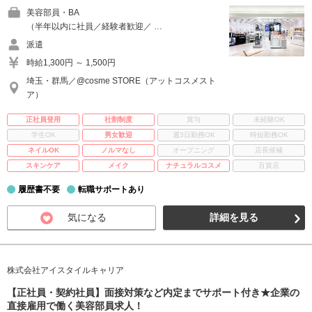
美容部員・BA
（半年以内に社員／経験者歓迎／ …
派遣
時給1,300円 ～ 1,500円
埼玉・群馬／@cosme STORE（アットコスメスト
ア）
正社員登用
社割制度
賞与
未経験OK
学生OK
男女歓迎
週3日勤務OK
時短勤務OK
ネイルOK
ノルマなし
オープニング
店長候補
スキンケア
メイク
ナチュラルコスメ
百貨店
履歴書不要
転職サポートあり
気になる
詳細を見る
株式会社アイスタイルキャリア
【正社員・契約社員】面接対策など内定までサポート付き★企業の
直接雇用で働く美容部員求人！