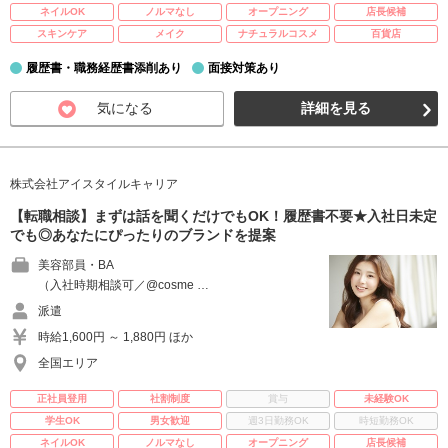
ネイルOK
ノルマなし
オープニング
店長候補
スキンケア
メイク
ナチュラルコスメ
百貨店
履歴書・職務経歴書添削あり
面接対策あり
気になる
詳細を見る
株式会社アイスタイルキャリア
【転職相談】まずは話を聞くだけでもOK！履歴書不要★入社日未定
でも◎あなたにぴったりのブランドを提案
美容部員・BA
（入社時期相談可／@cosme …
派遣
時給1,600円 ～ 1,880円 ほか
全国エリア
正社員登用
社割制度
賞与
未経験OK
学生OK
男女歓迎
週3日勤務OK
時短勤務OK
ネイルOK
ノルマなし
オープニング
店長候補