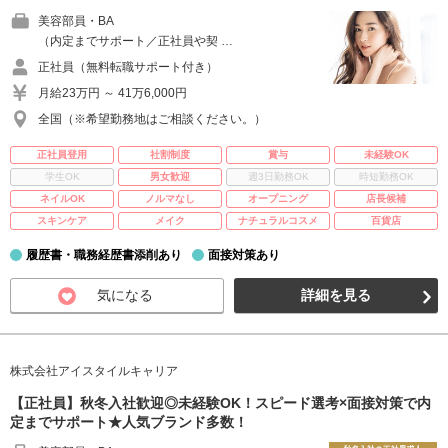
美容部員・BA
（内定までサポート／正社員や契 …
正社員（無料転職サポート付き）
月給23万円 ～ 41万6,000円
全国（※希望勤務地はご相談ください。）
正社員登用
社割制度
賞与
未経験OK
学生OK
男女歓迎
週3日勤務OK
時短勤務OK
ネイルOK
ノルマなし
オープニング
店長候補
スキンケア
メイク
ナチュラルコスメ
百貨店
履歴書・職務経歴書添削あり
面接対策あり
気になる
詳細を見る
株式会社アイスタイルキャリア
【正社員】秋冬入社歓迎◎未経験OK！スピード選考×面接対策で内
定までサポート★人気ブランド多数！