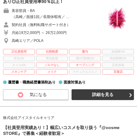
あり◎正社員登用率90％以上！
美容部員・BA
（高崎／面接1回／長期休暇有／ …
契約社員（無料転職サポート付き）
月給19万2,000円 ～ 26万2,000円
高崎エリア／POLA
正社員登用
社割制度
賞与
未経験OK
学生OK
男女歓迎
週3日勤務OK
時短勤務OK
ネイルOK
ノルマなし
オープニング
店長候補
スキンケア
メイク
ナチュラルコスメ
百貨店
履歴書・職務経歴書添削あり
面接対策あり
気になる
詳細を見る
株式会社アイスタイルキャリア
【社員登用実績あり！】幅広いコスメを取り扱う『@cosme
STORE』で募集＜経験者歓迎＞