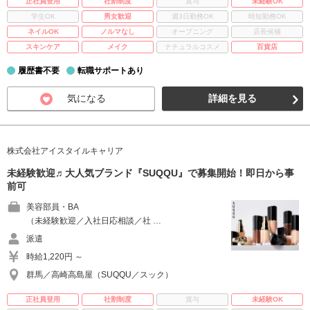
正社員登用
社割制度
賞与
未経験OK
学生OK
男女歓迎
週3日勤務OK
時短勤務OK
ネイルOK
ノルマなし
オープニング
店長候補
スキンケア
メイク
ナチュラルコスメ
百貨店
履歴書不要
転職サポートあり
気になる
詳細を見る
株式会社アイスタイルキャリア
未経験歓迎♬大人気ブランド『SUQQU』で募集開始！即日から事
前可
美容部員・BA
（未経験歓迎／入社日応相談／社 …
派遣
時給1,220円 ～
群馬／高崎高島屋（SUQQU／スック）
正社員登用
社割制度
賞与
未経験OK