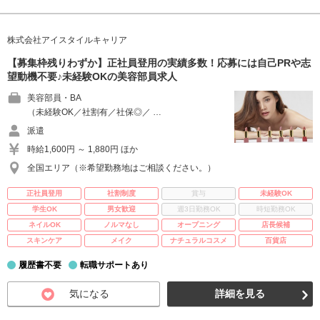
株式会社アイスタイルキャリア
【募集枠残りわずか】正社員登用の実績多数！応募には自己PRや志
望動機不要♪未経験OKの美容部員求人
美容部員・BA
（未経験OK／社割有／社保◎／ …
派遣
時給1,600円 ～ 1,880円 ほか
全国エリア（※希望勤務地はご相談ください。）
正社員登用
社割制度
賞与
未経験OK
学生OK
男女歓迎
週3日勤務OK
時短勤務OK
ネイルOK
ノルマなし
オープニング
店長候補
スキンケア
メイク
ナチュラルコスメ
百貨店
履歴書不要
転職サポートあり
気になる
詳細を見る