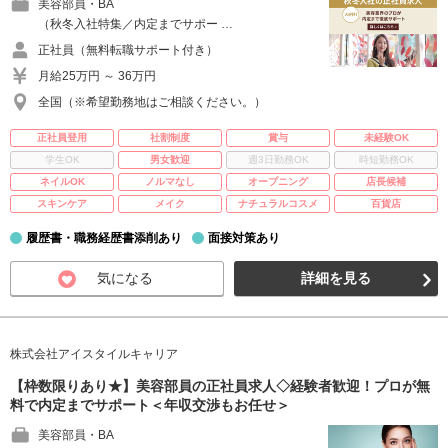
美容部員・BA
（秋冬入社特集／内定までサポー …
正社員（無料転職サポート付き）
月給25万円 ～ 36万円
全国（※希望勤務地はご相談ください。）
正社員登用
社割制度
賞与
未経験OK
学生OK
男女歓迎
週3日勤務OK
時短勤務OK
ネイルOK
ノルマなし
オープニング
店長候補
スキンケア
メイク
ナチュラルコスメ
百貨店
履歴書・職務経歴書添削あり
面接対策あり
気になる
詳細を見る
株式会社アイスタイルキャリア
【枠数限りあり★】美容部員の正社員求人◇経験者歓迎！プロが無
料で内定までサポート＜年収交渉もお任せ＞
美容部員・BA