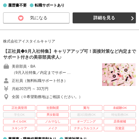
履歴書不要
転職サポートあり
気になる
詳細を見る
株式会社アイスタイルキャリア
【正社員◆9月入社特集】キャリアアップ可！面接対策など内定まで
サポート付きの美容部員求人♪
美容部員・BA
（9月入社特集／内定までサポー …
正社員（無料転職サポート付き）
月給20万円 ～ 33万円
全国（※希望勤務地はご相談ください。）
正社員登用
社割制度
賞与
未経験OK
学生OK
男女歓迎
週3日勤務OK
時短勤務OK
ネイルOK
ノルマなし
オープニング
店長候補
スキンケア
メイク
ナチュラルコスメ
百貨店