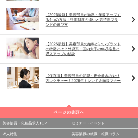
【2026最新】美容部員が給料・年収アップす
る4つの方法！評価制度の違いと高待遇ブラ
ンドの選び方
【2026最新】美容部員の給料がいいブランド
の特徴とは？外資系・国内大手の年収格差と
収入アップの秘訣
【保存版】美容部員の髪型・夜会巻きのやり
方レクチャー！2026年トレンド＆面接マナー
ページの先頭へ
美容部員・化粧品求人TOP
セミナー・イベント
求人特集
美容業界の就職・転職コラム