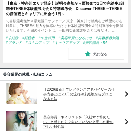
【東京・神奈川エリア限定】説明会参加から面接まで1日で完結◆3部
制◆THREE体験型説明会＆特別選考会｜Discover THREE～THREE
の価値観とキャリアに出会う1日～
＼書類選考免除＆最短翌日オファー／ 東京・神奈川で就業をご希望の方を
対象に、THREEの魅力を体感いただける体験型説明会＆特別選考会を開催
いたします。今回のイベントは、一般的な企業説明会とは異なり、 …
#未経験
#経験者
#中途採用
#美容部員になるには
#美容業界知識
#ブランド
#スキルアップ
#キャリアアップ
#美容部員・BA
気になる
美容業界の就職・転職コラム
【2026最新】フレグランスアドバイザーの仕
事内容とは？1日の流れや未経験からプロに
なる方法
美容部員・ネイリストを「入社すぐ辞めた
い」と感じたら？向いていないと思った時の
正しい対処法