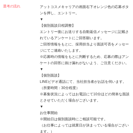
選考の流れ
アットコスメキャリアの画面右下オレンジ色の応募ボタ
ンを押し、エントリー。
▼
【個別面談日程調整】
エントリー後にお送りする自動返信メッセージに記載さ
れているアンケートにご回答願います。
ご回答情報をもとに、採用担当より面談可否をメッセー
ジにてご連絡いたします。
※応募時の情報をもとに判断するため、応募の際はアン
ケートの回答に抜け漏れがないよう、ご注意ください。
▼
【個別面談】
LINEビデオ通話にて、当社担当者がお話を伺います。
（所要時間：30分程度）
※募集状況によってはお電話にて10分ほどの簡単な面談
とさせていただく場合がございます。
▼
お仕事開始
※開始日は個別面談時にご相談可能です。
（お仕事によっては就業日が決まっている場合がござい
ます。）