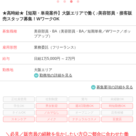
★高時給★【短期・単発案件】大阪エリアで働く♪美容部員・接客販
売スタッフ募集！WワークOK
募集職種
美容部員・BA（美容部員・BA／短期単発／Wワーク／ポッ
プアップ）
雇用形態
業務委託（フリーランス）
給与
日給1万5,000円 ～ 2万円
勤務地
大阪エリア
勤務地の詳細を見る
募集要項の詳細を見る
正社員登用
社割制度
賞与
未経験OK
学生OK
男女歓迎
週3日勤務OK
時短勤務OK
ネイルOK
ノルマなし
オープニング
店長候補
スキンケア
メイク
ナチュラルコスメ
百貨店
＼必見／販売員の経験を生かしたい方◎ご都合に合わせた働