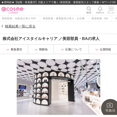
★高時給★【短期・単発案件】大阪エリアで働く♪美容部員・接客販売スタッフ募集！WワークOK
美容部員・化粧品の求人TOP
美容部員・接客販売の求人・お仕事
美容部員・BA
検索結果一覧に戻る
株式会社アイスタイルキャリア
／
美容部員・BA
の求人
募集要項
勤務地
応募について
企業情報
写真(3)