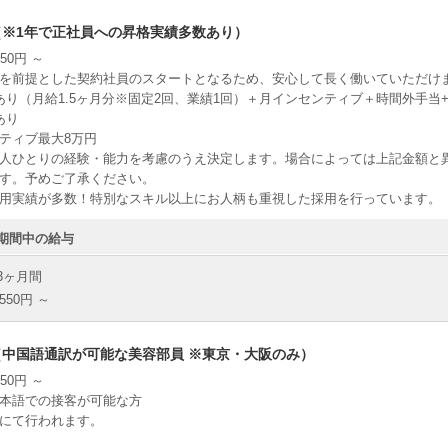
（※1年で正社員への昇格実績多数あり）
50円 ～
を前提とした契約社員のスタートとなるため、安心して長く働いていただけ
り（月給1.5ヶ月分※固定2回、業績1回）＋月インセンティブ＋時間外手当+地域手
あり
ティブ最大8万円
人ひとりの経験・能力を考慮のうえ決定します。場合によっては上記金額と
す。予めご了承ください。
用実績が多数！特別なスキル以上にお人柄も重視した採用を行っています。
期間中の給与
3ヶ月間
550円 ～
中国語通訳が可能な美容部員 ※東京・大阪のみ）
50円 ～
本語での接客が可能な方
にて行われます。