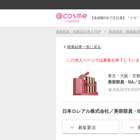
【未経験OKで正社員】『イヴ・
美容部員・化粧品の求人TOP
美容部員・接客販売
検索結果一覧に戻る
この求人ページでは募集を終了していま
東京・大阪・京
美容部員・BA／
月給20万9,550
日本ロレアル株式会社
／
美容部員・B
募集要項