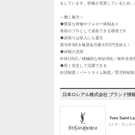
をしています。研修が充実しているため、
～働く魅力～
◆豊富な研修やフォロー体制あり
美容のプロとして成長できる環境です
◆頑張りは収入にも還元
賞与年3回＆報奨金月最大8万円支給も！
◆休暇の充実
年休125日／積極的な有給消化／毎年全員
◆長く安定して活躍できる
妊活制度／パートタイム制度／育児時短制
日本ロレアル株式会社 ブランド情
Yves Saint La
(イヴ・サンロー