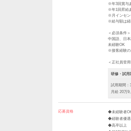
※年3回賞与あ
※年1回昇給
※月インセン
※給与額は経
＜必須条件＞
中国語、日本
未経験OK
※接客経験の
＜正社員登用
研修・試用
試用期間：
月給 20万9,
応募資格
◆未経験者O
◆経験者優遇
◆高卒以上