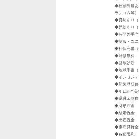
◆社割制度あ
ランコム等）
◆賞与あり（
◆昇給あり（
◆時間外手当
◆制服・ユニ
◆社保完備（
◆研修無料
◆健康診断
◆地域手当（20
◆インセンテ
◆新製品研修
◆年1回 全
◆退職金制度
◆財形貯蓄
◆結婚祝金
◆出産祝金
◆傷病見舞金
◆各種弔慰