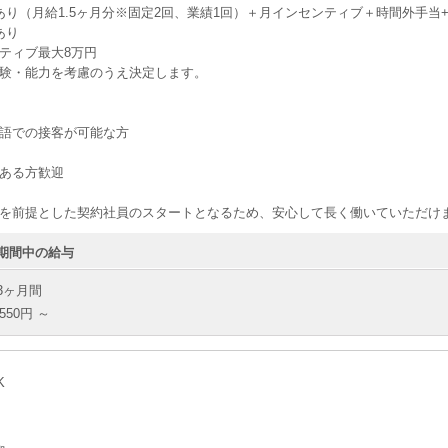
り（月給1.5ヶ月分※固定2回、業績1回）＋月インセンティブ＋時間外手当+地域手
あり
ティブ最大8万円
験・能力を考慮のうえ決定します。
語での接客が可能な方
ある方歓迎
を前提とした契約社員のスタートとなるため、安心して長く働いていただけ
期間中の給与
3ヶ月間
550円 ～
K