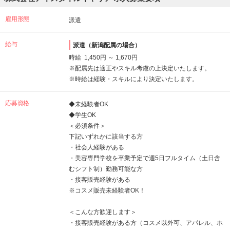
雇用形態
派遣
給与
派遣（新潟配属の場合）
時給 1,450円 ～ 1,670円
※配属先は適正やスキル考慮の上決定いたします。
※時給は経験・スキルにより決定いたします。
応募資格
◆未経験者OK
◆学生OK
＜必須条件＞
下記いずれかに該当する方
・社会人経験がある
・美容専門学校を卒業予定で週5日フルタイム（土日含
むシフト制）勤務可能な方
・接客販売経験がある
※コスメ販売未経験者OK！
＜こんな方歓迎します＞
・接客販売経験がある方（コスメ以外可、アパレル、ホ