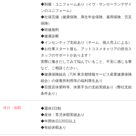
◆制服・ユニフォームあり（イヴ・サンローランデザイ
ンのユニフォーム）
◆社保完備（健康保険、厚生年金保険、雇用保険、労災
保険）
◆研修無料
◆健康診断
◆インセンティブ支給あり（チーム、個人売上による）
◆お仕事スタート後も、アットコスメキャリアの担当ス
タッフのサポートがあります！
実際に働きだしてみて悩んでいること、不安に感じる事
など、ご相談ください。
◆健康保険組合（TJK 東京都情報サービス産業健康保険
組合）の保養所利用等の福利厚生あり
◆百貨店休業時等、休業手当の支給実績あり（弊社支給
条件あり）
休日・休暇
◆週休2日制
◆産休・育児休暇実績あり
◆年間休日120日以上
◆有給休暇あり