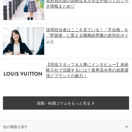
容部員志望の高校生＆大学生が知っておくべ
き情報まとめ♡
採用担当者はここを見ている！「不合格」を
「即面接」に変える職務経歴書の差別化ポイ
ント
【現役スタッフ＆人事にインタビュー】未経
験入社で活躍するには？業界高水準の就業環
境とブランドの魅力！
就職・転職コラムをもっと見る
他の職種を探す