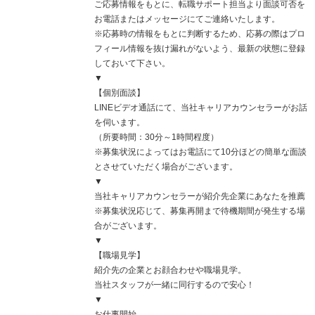
ご応募情報をもとに、転職サポート担当より面談可否を
お電話またはメッセージにてご連絡いたします。
※応募時の情報をもとに判断するため、応募の際はプロ
フィール情報を抜け漏れがないよう、最新の状態に登録
しておいて下さい。
▼
【個別面談】
LINEビデオ通話にて、当社キャリアカウンセラーがお話
を伺います。
（所要時間：30分～1時間程度）
※募集状況によってはお電話にて10分ほどの簡単な面談
とさせていただく場合がございます。
▼
当社キャリアカウンセラーが紹介先企業にあなたを推薦
※募集状況応じて、募集再開まで待機期間が発生する場
合がございます。
▼
【職場見学】
紹介先の企業とお顔合わせや職場見学。
当社スタッフが一緒に同行するので安心！
▼
お仕事開始