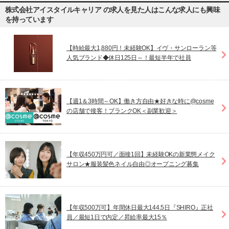
株式会社アイスタイルキャリア の求人を見た人はこんな求人にも興味
を持っています
【時給最大1,880円！未経験OK】イヴ・サンローラン等
人気ブランド◆休日125日～！最短半年で社員
【週1＆3時間～OK】働き方自由★好きな時に@cosme
の店舗で接客！ブランクOK＜副業歓迎＞
【年収450万円可／面接1回】未経験OKの新業態メイク
サロン★服装髪色ネイル自由◎オープニング募集
【年収500万可】年間休日最大144.5日『SHIRO』正社
員／最短1日で内定／昇給率最大15％