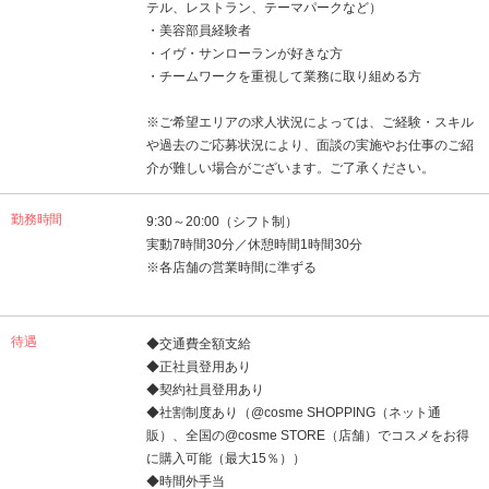
テル、レストラン、テーマパークなど）
・美容部員経験者
・イヴ・サンローランが好きな方
・チームワークを重視して業務に取り組める方
※ご希望エリアの求人状況によっては、ご経験・スキル
や過去のご応募状況により、面談の実施やお仕事のご紹
介が難しい場合がございます。ご了承ください。
勤務時間
9:30～20:00（シフト制）
実動7時間30分／休憩時間1時間30分
※各店舗の営業時間に準ずる
待遇
◆交通費全額支給
◆正社員登用あり
◆契約社員登用あり
◆社割制度あり（@cosme SHOPPING（ネット通
販）、全国の@cosme STORE（店舗）でコスメをお得
に購入可能（最大15％））
◆時間外手当