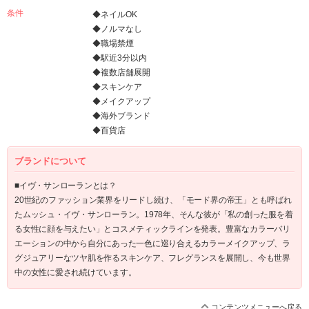
条件
◆ネイルOK
◆ノルマなし
◆職場禁煙
◆駅近3分以内
◆複数店舗展開
◆スキンケア
◆メイクアップ
◆海外ブランド
◆百貨店
ブランドについて
■イヴ・サンローランとは？
20世紀のファッション業界をリードし続け、「モード界の帝王」とも呼ばれ
たムッシュ・イヴ・サンローラン。1978年、そんな彼が「私の創った服を着
る女性に顔を与えたい」とコスメティックラインを発表。豊富なカラーバリ
エーションの中から自分にあった一色に巡り合えるカラーメイクアップ、ラ
グジュアリーなツヤ肌を作るスキンケア、フレグランスを展開し、今も世界
中の女性に愛され続けています。
コンテンツメニューへ戻る