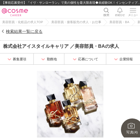
【事前応募受付】『イヴ・サンローラン』で美の個性を最大限表現◆未経験OK！インセ
美容部員・化粧品の求人TOP
美容部員・接客販売の求人・お仕事
美容部員・BA
検索結果一覧に戻る
株式会社アイスタイルキャリア
／
美容部員・BA
の求人
募集要項
勤務地
応募について
企業情報
写真(4)