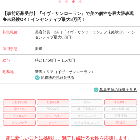
【事前応募受付】『イヴ・サンローラン』で美の個性を最大限表現
◆未経験OK！インセンティブ最大8万円！
募集職種
美容部員・BA（『イヴ・サンローラン』／未経験OK・イン
センティブ最大8万円）
雇用形態
派遣
給与
時給1,450円 ～ 1,670円
勤務地
新潟エリア（イヴ・サンローラン）
勤務地の詳細を見る
募集要項の詳細を見る
正社員登用
社割制度
賞与
未経験OK
学生OK
男女歓迎
週3日勤務OK
時短勤務OK
ネイルOK
ノルマなし
オープニング
店長候補
スキンケア
メイク
ナチュラルコスメ
百貨店
常に新しいことに挑戦し、魅了し続ける女性を応援します。