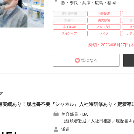
阪・奈良・兵庫・広島・福岡
正社員登用
社割制度
学生OK
男女歓迎
週
ネイルOK
ノルマなし
オ
スキンケア
メイク
ナチ
締切：2026年8月27日(木
気になる
ア
登用実績あり！履歴書不要『シャネル』入社時研修あり＜定着率
美容部員・BA
（経験者歓迎／入社日相談／履歴書＆
派遣