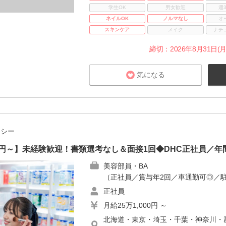
学生OK
男女歓迎
週
ネイルOK
ノルマなし
オ
スキンケア
メイク
ナチ
締切：2026年8月31日(月
気になる
チシー
00円～】未経験歓迎！書類選考なし＆面接1回◆DHC正社員／年間
美容部員・BA
（正社員／賞与年2回／車通勤可◎／
正社員
月給25万1,000円 ～
北海道・東京・埼玉・千葉・神奈川・