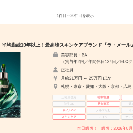
1件目～30件目を表示
】平均勤続10年以上！最高峰スキンケアブランド『ラ・メール
美容部員・BA
（賞与年2回／年間休日124日／ELC
正社員
月給21万円 ～ 25万円 ほか
札幌・東京・愛知・大阪・京都・広島
正社員登用
社割制度
学生OK
男女歓迎
週
ネイルOK
ノルマなし
オ
スキンケア
メイク
ナチ
本日締切！ 締切：2026年8月6日