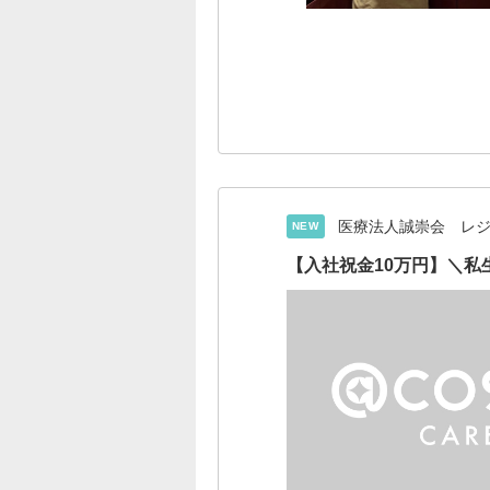
医療法人誠崇会 レ
NEW
【入社祝金10万円】＼私