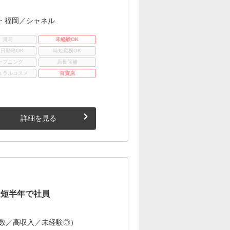
・福岡／シャネル
賞与
未経験OK
3日勤務OK
時短勤務OK
ープニング
店長候補
ュラルコスメ
百貨店
詳細を見る
最短半年で社員
多数／高収入／未経験◎）