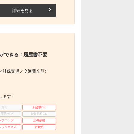
詳細を見る
ができる！履歴書不要
／社保完備／交通費全額）
します！
賞与
未経験OK
3日勤務OK
時短勤務OK
ープニング
店長候補
ュラルコスメ
百貨店