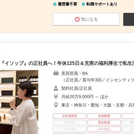
履歴書不要
転職サポートあり
気になる
社
『イソップ』の正社員へ！年休125日＆充実の福利厚生で私生
美容部員・BA
（正社員／賞与年3回／インセンティブ
契約社員/正社員
月給20万9,000円 ～ ほか
東京・神奈川・愛知・大阪・京都・兵
正社員登用
社割制度
学生OK
男女歓迎
週
ネイルOK
ノルマなし
オ