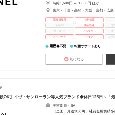
時給1,600円 ～ 1,650円 ほか
東京・千葉・高崎・大阪・京都・広島
正社員登用
社割制度
学生OK
男女歓迎
週
ネイルOK
ノルマなし
オ
スキンケア
メイク
ナチ
履歴書不要
転職サポートあり
気になる
ア
未経験OK】イヴ・サンローラン等人気ブランド◆休日125日～！
美容部員・BA
（全国／月給30万可／社員登用実績