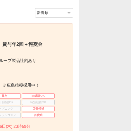
』賞与年2回＋報奨金
グループ製品社割あり …
 ※広島積極採用中！
賞与
未経験OK
3日勤務OK
時短勤務OK
ープニング
店長候補
ュラルコスメ
百貨店
(木) 23時59分