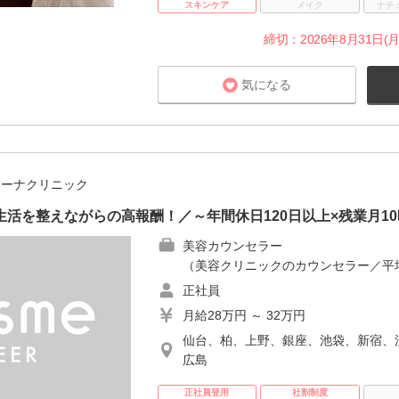
スキンケア
メイク
ナチ
締切：2026年8月31日(月
気になる
ジーナクリニック
生活を整えながらの高報酬！／～年間休日120日以上×残業月1
美容カウンセラー
（美容クリニックのカウンセラー／平均
正社員
月給28万円 ～ 32万円
仙台、柏、上野、銀座、池袋、新宿、
広島
正社員登用
社割制度