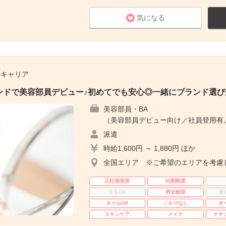
気になる
ルキャリア
ンドで美容部員デビュー♪初めてでも安心◎一緒にブランド選び
美容部員・BA
（美容部員デビュー向け／社員登用有
派遣
時給1,600円 ～ 1,880円 ほか
全国エリア ※ご希望のエリアを考慮
正社員登用
社割制度
学生OK
男女歓迎
週
ネイルOK
ノルマなし
オ
スキンケア
メイク
ナチ