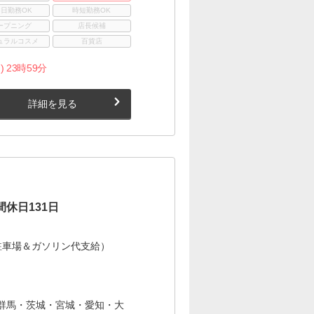
3日勤務OK
時短勤務OK
ープニング
店長候補
ュラルコスメ
百貨店
) 23時59分
詳細を見る
休日131日
駐車場＆ガソリン代支給）
群馬・茨城・宮城・愛知・大