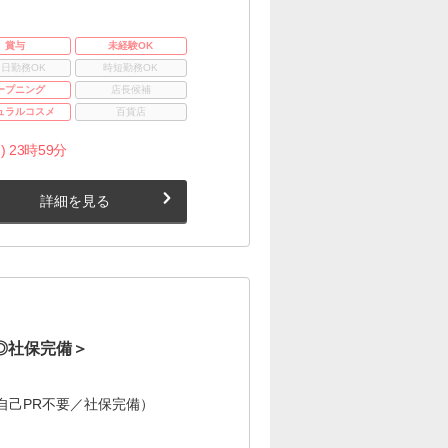
賞与
未経験OK
3日勤務OK
時短勤務OK
ープニング
店長候補
ュラルコスメ
百貨店
) 23時59分
詳細を見る
◎社保完備＞
自己PR不要／社保完備）