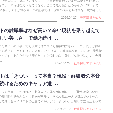
んだ夢なのに、辞めたいなんて…」と自分を責めていませんか？朝が重く、
も辛い。それは努力不足ではなく、全力で走り続けた心からの「SOS」で
くのネイリストが通る道。この記事では、現場の悩みと具体的な「次のキャリ
…
2026.04.27
美容部員を知る
トの離職率はなぜ高い？辛い現状を乗り越えて
しい美しさ」で働き続け …
めたネイルの仕事。でも現実は体力的にも精神的にもハードで、周りが辞め
安を感じることもありますよね。 ネイリストの離職率が高いのには、業界特
るんです。あなたが今『辞めたい』と悩むのは、決して怠慢ではなく、今日
…
2026.04.27
仕事探しアドバイス
トは「きつい」って本当？現役・経験者の本音
続けるためのキャリア選 …
ルを仕事にしたけれど、想像以上に体がボロボロ...」 「接客は楽しいの
働時間が見合わなくて将来が不安...」 そんな風に一人で悩んでいません
して見えるネイリストの世界ですが、実は「きつい」と感じて立ち止まって
2026.03.10
仕事探しアドバイス