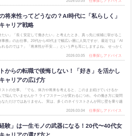
2026.03.05
仕事探しアドバイス
の将来性ってどうなの？AI時代に「私らしく」
キャリア戦略
けたい」「長く安定して働きたい」と考えたとき、真っ先に候補に挙がるこ
事務』のお仕事。20代から40代まで幅広い層に人気ですが、最近では「AI
られるのでは？」「将来性が不安…」という声も耳にしますよね。 せっかく
2026.03.05
仕事探しアドバイス
トからの転職で後悔しない！「好き」を活かし
キャリアの広げ方
リストの仕事。「でも、体力や将来を考えると、このまま続けていけるか
人で悩んでいませんか？ ライフステージが変わるにつれ、今の働き方に疑問
あなただけではありません。 実は、多くのネイリストさんが同じ壁を乗り越
2026.03.04
仕事探しアドバイス
経験」は一生モノの武器になる！20代〜40代女
キャリアの選び方と …