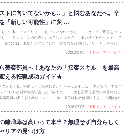
ストに向いてないかも…」と悩むあなたへ。辛
を「新しい可能性」に変 …
かりで、私ってネイリストに向いていないのかな……」と一人で溜息をつい
？朝、サロンへ行くのが怖くなってしまう気持ち、痛いほどわかります。 で
そう悩むのは、あなたがプロとして「お客様を綺麗にしたい」と心から願っ
…
2026.03.06
仕事探しアドバイス
ら美容部員へ！あなたの「接客スキル」を最高
変える転職成功ガイド★
事でクタクタ。将来に不安を感じることもありますよね。 でも安心してくだ
がアパレルや雑貨販売で磨いた『接客力』は、美容業界で最大の武器になり
、美容部員の多くが未経験スタート。特に販売経験者は即戦力として期待され
2026.03.06
仕事探しアドバイス
の離職率は高いって本当？無理せず自分らしく
ャリアの見つけ方