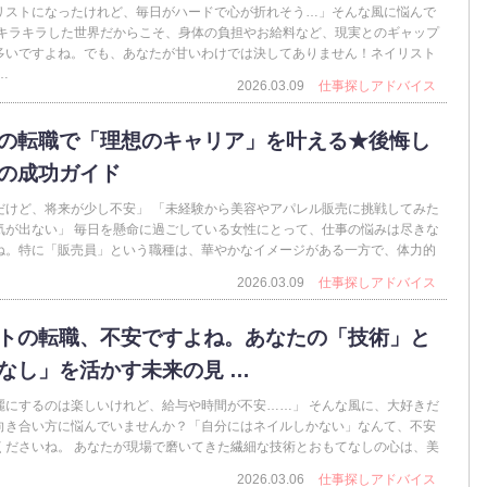
リストになったけれど、毎日がハードで心が折れそう…」そんな風に悩んで
 キラキラした世界だからこそ、身体の負担やお給料など、現実とのギャップ
多いですよね。でも、あなたが甘いわけでは決してありません！ネイリスト
…
2026.03.09
仕事探しアドバイス
の転職で「理想のキャリア」を叶える★後悔し
の成功ガイド
だけど、将来が少し不安」 「未経験から美容やアパレル販売に挑戦してみた
気が出ない」 毎日を懸命に過ごしている女性にとって、仕事の悩みは尽きな
ね。特に「販売員」という職種は、華やかなイメージがある一方で、体力的
2026.03.09
仕事探しアドバイス
トの転職、不安ですよね。あなたの「技術」と
なし」を活かす未来の見 …
麗にするのは楽しいけれど、給与や時間が不安……」 そんな風に、大好きだ
向き合い方に悩んでいませんか？「自分にはネイルしかない」なんて、不安
くださいね。 あなたが現場で磨いてきた繊細な技術とおもてなしの心は、美
2026.03.06
仕事探しアドバイス