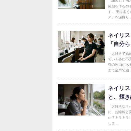
「練習して掴
笑顔を作るの
す。 実は多
ア」を深掘り 
ネイリス
「自分ら
「大好きで始
ていく姿に不
有の理由があ
まで全力で頑 
ネイリス
と、輝き
「大好きなネイ
に、お給料と労
か？キラキラ
しま …