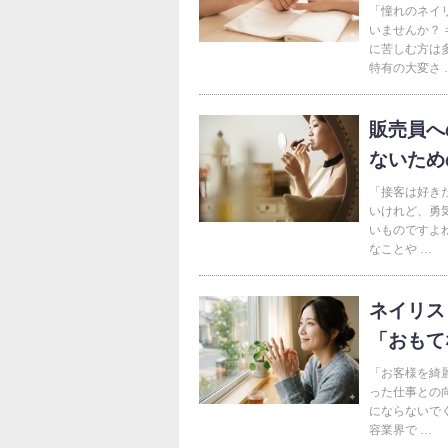
「憧れのネイ
いませんか？
に苦しむ方は
特有の大変さ 
販売員へ
ないため
「接客は好き
いけれど、勇
いものですよ
なことや …
ネイリス
「おもて
「お客様を綺
った仕事との
にならないで
容業界で …