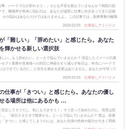
仕事、ハードで心が折れそう…」そんな不安を抱えていませんか？病院の顔
中で、離職率や将来に悩むのは、あなたが誠実に仕事に向き合ってきた証拠
夫、その悩みはあなただけではありませんよ。 この記事では、医療事務の離職
2026.03.05
仕事探しアドバイス
が「難しい」「辞めたい」と感じたら。あなた
を輝かせる新しい選択肢
難しい…もう辞めたい」と一人で悩んでいませんか？ 安定したイメージの裏
レセプト業務や患者様への対応に神経をすり減らす毎日は、本当にハードで
周りはできているのに」と自分を責める必要はありません。あなたが今培って
2026.03.05
仕事探しアドバイス
の仕事が「きつい」と感じたら。あなたの優し
せる場所は他にあるかも …
て安定してそうだし、私にもできそう！」そう思って始めたのに、現実は想
...。「毎日クタクタで限界かも」と一人で悩んでいませんか？ 実は、医療
を「きつい」と感じてしまうのには、あなた自身の性格や能力が大きく関係