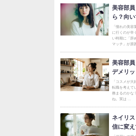
美容部員
ら？向い
「憧れの美容
に行くのが辛
い時期に「辞
マッチ」が原因
美容部員
デメリッ
「コスメが大
転職を考えて
務まるのかな
ね。実は …
ネイリス
信に変え