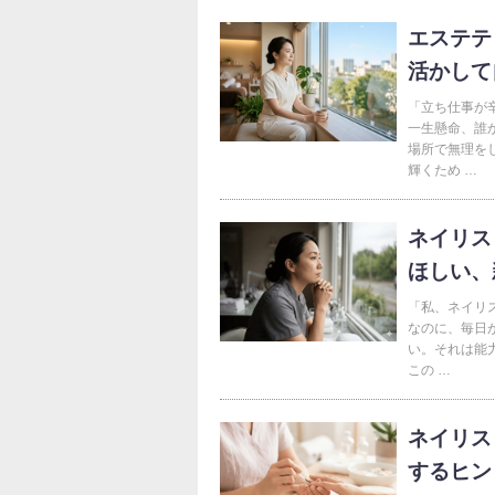
エステテ
活かして
「立ち仕事が
一生懸命、誰
場所で無理を
輝くため …
ネイリス
ほしい、
「私、ネイリ
なのに、毎日
い。それは能
この …
ネイリス
するヒン