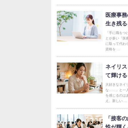
医療事務
生き残る
「手に職をつ
とが多い『医療
に取って代わ
資格を …
ネイリス
て輝ける
大好きなネイ
な……」と一
を感じるのは
え、新しい …
「接客の
性が輝く