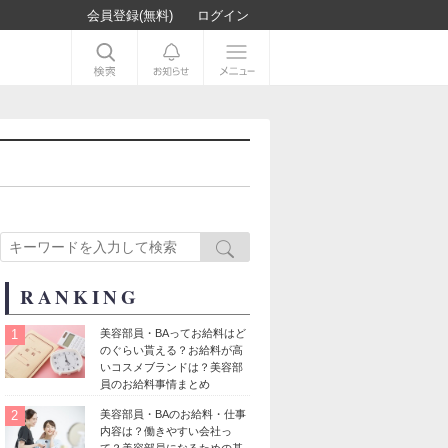
会員登録(無料)
ログイン
RANKING
1
美容部員・BAってお給料はど
のぐらい貰える？お給料が高
いコスメブランドは？美容部
員のお給料事情まとめ
2
美容部員・BAのお給料・仕事
内容は？働きやすい会社っ
て？美容部員になるための基