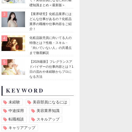
礎知識まとめ＜最新版＞
3
【業界研究】化粧品業界には
どんな仕事があるの？化粧品
業界の職種や仕事内容をご紹
介！
4
化粧品販売員に向いてる人の
特徴とは？性格・スキル・
「向いていない人」の共通点
まで徹底解説
5
【2026最新】フレグランスア
ドバイザーの仕事内容とは？1
日の流れや未経験からプロに
なる方法
KEYWORD
未経験
美容部員になるには
中途採用
美容業界知識
転職相談
スキルアップ
キャリアアップ