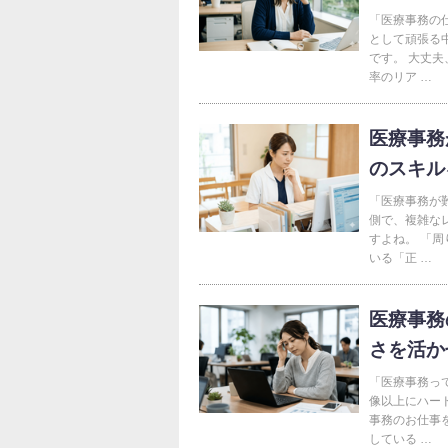
「医療事務の
として頑張る
です。 大丈
率のリア …
医療事務
のスキル
「医療事務が
側で、複雑な
すよね。 「
いる「正 …
医療事務
さを活か
「医療事務っ
像以上にハード
事務のお仕事
している …