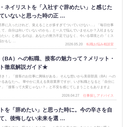
・ネイリストを「入社すぐ辞めたい」と感じた
ていないと思った時の正 …
業界に入ったけれど、覚えることが多すぎてついていけない…」「毎日仕事
くて、自分は向いていないのかも」と一人で悩んでいませんか？入社まもな
めたい」と感じるのは、あなたの努力不足ではなく、今いる環境との「ミス
かもし …
2026.05.20
転職お悩み相談室
（BA）への転職、接客の魅力って？メリット・
ト徹底解説ガイド★
好き！」「接客のお仕事に興味がある」 そんな想いから美容部員（BA）への
いるあなたへ。 華やかに見える美容業界ですが、いざ転職となると「自分に
？」「接客って大変じゃない？」と不安を感じてしまうこともありますよ
2026.04.27
仕事探しアドバイス
トを「辞めたい」と思った時に。今の辛さを自
て、後悔しない未来を選 …