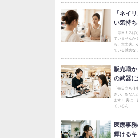
「ネイリ
い気持ち
「毎日ミスば
ていませんか
も、大丈夫。
ている誠実な 
販売職か
の武器に
「毎日立ち仕
さい。あなた
ます！ 実は
ているん …
医療事務
輝けるキ