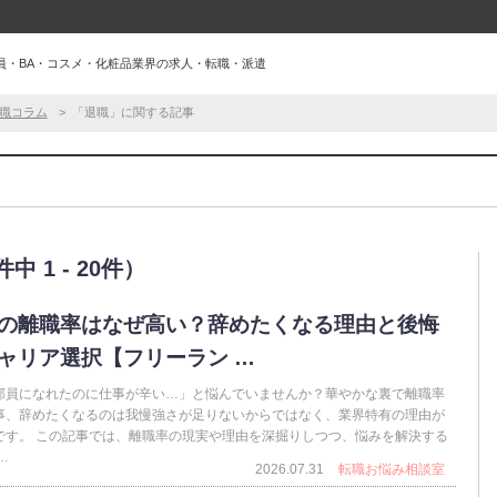
員・BA・コスメ・化粧品業界の求人・転職・派遣
職コラム
「退職」に関する記事
 1 - 20件）
の離職率はなぜ高い？辞めたくなる理由と後悔
ャリア選択【フリーラン …
部員になれたのに仕事が辛い…」と悩んでいませんか？華やかな裏で離職率
事、辞めたくなるのは我慢強さが足りないからではなく、業界特有の理由が
です。 この記事では、離職率の現実や理由を深掘りしつつ、悩みを解決する
…
2026.07.31
転職お悩み相談室