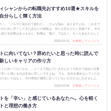
ィシャンからの転職先おすすめ10選★スキルを
自分らしく輝く方法
辛い」「ノルマに追われて疲れた」…そんな悩み、ありますよね。 これまで
かのために尽くしてきたあなたの経験は、何にも代えがたい宝物です。 今の
し続ける必要はありません。転職は「逃げ」ではなく、もっとあなたらしく
2026.03.10
仕事探しアドバイス
トに向いてない？辞めたいと思った時に読んで
新しいキャリアの作り方
ストに向いてないかも…」と一人で悩んでいませんか？大好きで始めた仕事
が辛いと感じるのは本当に苦しいですよね。 でも、自分を責めないでくださ
力のせいではなく、今の環境が個性に合っていないだけかもしれませんよ。
2026.03.09
仕事探しアドバイス
トを「辛い」と感じているあなたへ。心を軽く
トと理想の働き方