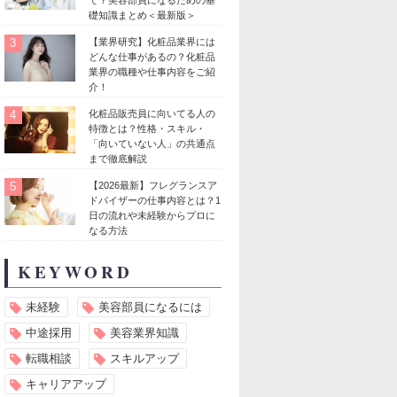
礎知識まとめ＜最新版＞
3
【業界研究】化粧品業界には
どんな仕事があるの？化粧品
業界の職種や仕事内容をご紹
介！
4
化粧品販売員に向いてる人の
特徴とは？性格・スキル・
「向いていない人」の共通点
まで徹底解説
5
【2026最新】フレグランスア
ドバイザーの仕事内容とは？1
日の流れや未経験からプロに
なる方法
KEYWORD
未経験
美容部員になるには
中途採用
美容業界知識
転職相談
スキルアップ
キャリアアップ