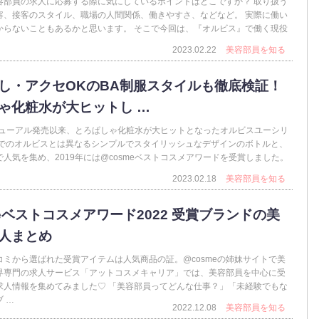
容部員の求人に応募する際に気にしているポイントはどこですか？ 取り扱う
容、接客のスタイル、職場の人間関係、働きやすさ、などなど。 実際に働い
からないこともあるかと思います。 そこで今回は、『オルビス』で働く現役
2023.02.22
美容部員を知る
し・アクセOKのBA制服スタイルも徹底検証！
ゃ化粧水が大ヒットし …
リニューアル発売以来、とろぱしゃ化粧水が大ヒットとなったオルビスユーシリ
までのオルビスとは異なるシンプルでスタイリッシュなデザインのボトルと、
人気を集め、2019年には@cosmeベストコスメアワードを受賞しました。
2023.02.18
美容部員を知る
meベストコスメアワード2022 受賞ブランドの美
人まとめ
コミから選ばれた受賞アイテムは人気商品の証。@cosmeの姉妹サイトで美
界専門の求人サービス「アットコスメキャリア」では、美容部員を中心に受
求人情報を集めてみました♡ 「美容部員ってどんな仕事？」「未経験でもな
 …
2022.12.08
美容部員を知る