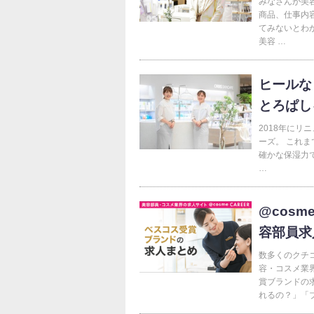
みなさんが美
商品、仕事内
てみないとわ
美容 …
ヒールな
とろぱし
2018年に
ーズ。 これ
確かな保湿力で
…
@cos
容部員求
数多くのクチ
容・コスメ業
賞ブランドの
れるの？」「ブ