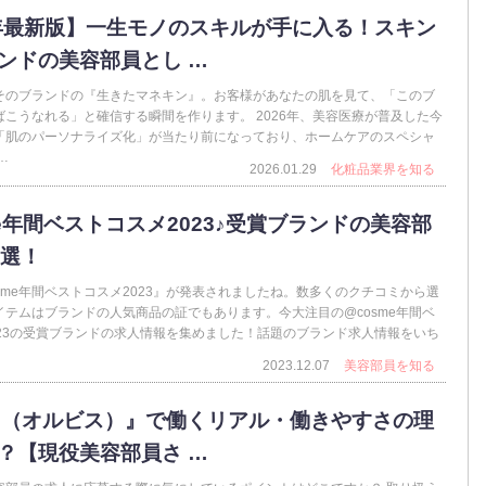
6年最新版】一生モノのスキルが手に入る！スキン
ンドの美容部員とし …
そのブランドの『生きたマネキン』。お客様があなたの肌を見て、「このブ
こうなれる」と確信する瞬間を作ります。 2026年、美容医療が普及した今
「肌のパーソナライズ化」が当たり前になっており、ホームケアのスペシャ
…
2026.01.29
化粧品業界を知る
me年間ベストコスメ2023♪受賞ブランドの美容部
0選！
sme年間ベストコスメ2023』が発表されましたね。数多くのクチコミから選
イテムはブランドの人気商品の証でもあります。今大注目の@cosme年間ベ
023の受賞ブランドの求人情報を集めました！話題のブランド求人情報をいち
2023.12.07
美容部員を知る
IS（オルビス）』で働くリアル・働きやすさの理
？【現役美容部員さ …