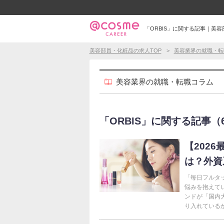
「ORBIS」に関する記事｜美
美容部員・化粧品の求人TOP
美容業界の就職・転
美容業界の就職・転職コラム
「ORBIS」に関する記事（6件
【202
は？外資
「毎日フルタ
悩みを抱えて
ンドが「国内
り入れているか