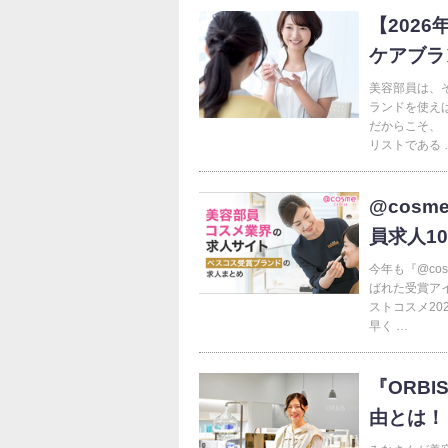
【202
ケアブラ
美容部員は、
ランドを使えば
だからこそ、
リストである 
@cos
員求人1
今年も『@co
ばれた受賞ア
ストコスメ2
早く …
『ORB
由とは！