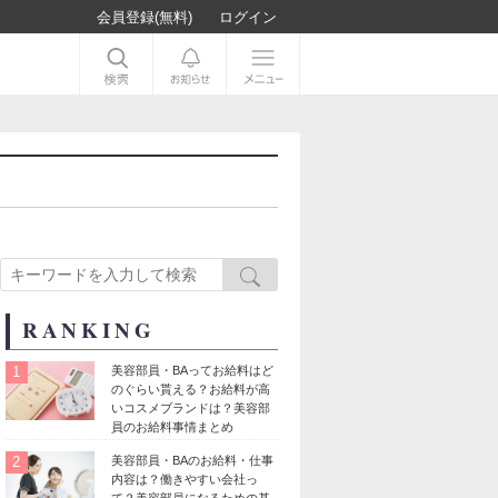
会員登録(無料)
ログイン
RANKING
1
美容部員・BAってお給料はど
のぐらい貰える？お給料が高
いコスメブランドは？美容部
員のお給料事情まとめ
2
美容部員・BAのお給料・仕事
内容は？働きやすい会社っ
て？美容部員になるための基