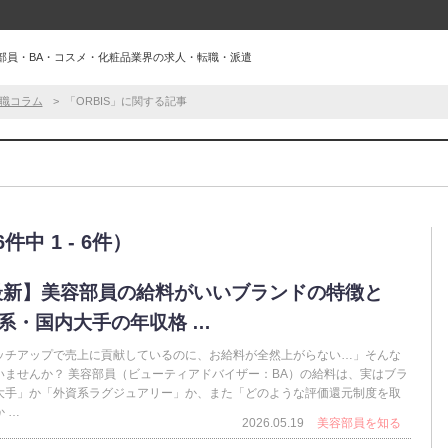
容部員・BA・コスメ・化粧品業界の求人・転職・派遣
職コラム
「ORBIS」に関する記事
中 1 - 6件）
6最新】美容部員の給料がいいブランドの特徴と
系・国内大手の年収格 …
ッチアップで売上に貢献しているのに、お給料が全然上がらない…」そんな
いませんか？ 美容部員（ビューティアドバイザー：BA）の給料は、実はブラ
大手」か「外資系ラグジュアリー」か、また「どのような評価還元制度を取
 …
2026.05.19
美容部員を知る