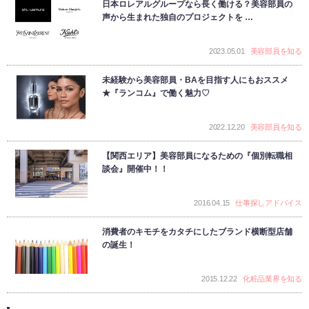
日本ロレアルグループなら長く働ける？美容部員の
声から生まれた独自のプロジェクトを …
2023.05.01
美容部員を知る
未経験から美容部員・BAを目指す人にもおススメ
★『ランコム』で働く魅力♡
2022.12.20
美容部員を知る
【関西エリア】美容部員になるための『個別転職相
談会』開催中！！
2016.04.15
仕事探しアドバイス
消費者のキモチをカタチにしたブランド横断型店舗
の誕生！
2015.12.22
化粧品業界を知る