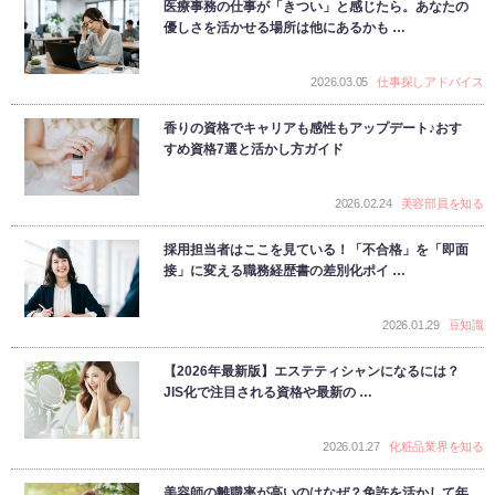
医療事務の仕事が「きつい」と感じたら。あなたの
優しさを活かせる場所は他にあるかも …
2026.03.05
仕事探しアドバイス
香りの資格でキャリアも感性もアップデート♪おす
すめ資格7選と活かし方ガイド
2026.02.24
美容部員を知る
採用担当者はここを見ている！「不合格」を「即面
接」に変える職務経歴書の差別化ポイ …
2026.01.29
豆知識
【2026年最新版】エステティシャンになるには？
JIS化で注目される資格や最新の …
2026.01.27
化粧品業界を知る
美容師の離職率が高いのはなぜ？免許を活かして年