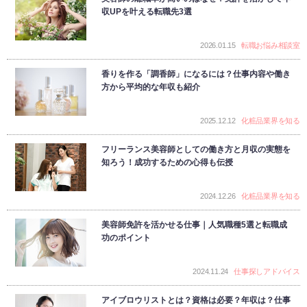
収UPを叶える転職先3選
2026.01.15
転職お悩み相談室
香りを作る「調香師」になるには？仕事内容や働き
方から平均的な年収も紹介
2025.12.12
化粧品業界を知る
フリーランス美容師としての働き方と月収の実態を
知ろう！成功するための心得も伝授
2024.12.26
化粧品業界を知る
美容師免許を活かせる仕事｜人気職種5選と転職成
功のポイント
2024.11.24
仕事探しアドバイス
アイブロウリストとは？資格は必要？年収は？仕事