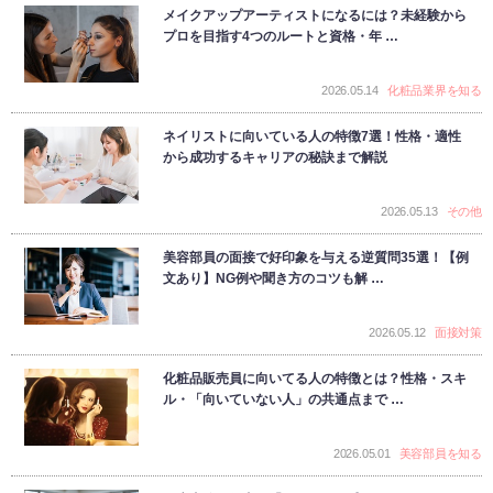
メイクアップアーティストになるには？未経験から
プロを目指す4つのルートと資格・年 …
2026.05.14
化粧品業界を知る
ネイリストに向いている人の特徴7選！性格・適性
から成功するキャリアの秘訣まで解説
2026.05.13
その他
美容部員の面接で好印象を与える逆質問35選！【例
文あり】NG例や聞き方のコツも解 …
2026.05.12
面接対策
化粧品販売員に向いてる人の特徴とは？性格・スキ
ル・「向いていない人」の共通点まで …
2026.05.01
美容部員を知る