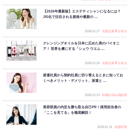
【2026年最新版】エステティシャンになるには？
JIS化で注目される資格や最新の …
2026.01.27
化粧品業界を知る
クレンジングオイルを日本に広めた美のパイオニ
ア！ 世界を虜にする「シュウ ウエム …
2026.01.26
化粧品業界を知る
派遣社員から契約社員に切り替えるときに知ってお
くべきメリット・デメリット、派遣と …
2026.01.23
転職お悩み相談室
美容部員の内定を勝ち取る自己PR！採用担当者の
「ここを見てる」を徹底解説！
2026.01.21
面接対策