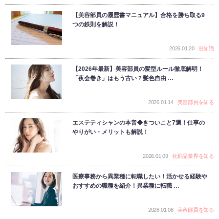
【美容部員の履歴書マニュアル】合格を勝ち取る9
つの鉄則を解説！
2026.01.20
豆知識
【2026年最新】美容部員の髪型ルール徹底解明！
「夜会巻き」はもう古い？髪色自由 …
2026.01.14
美容部員を知る
エステティシャンの本音◆きついこと7選！仕事の
やりがい・メリットも解説！
2026.01.09
化粧品業界を知る
医療事務から異業種に転職したい！活かせる経験や
おすすめの職種を紹介！異業種に転職 …
2026.01.08
美容部員を知る