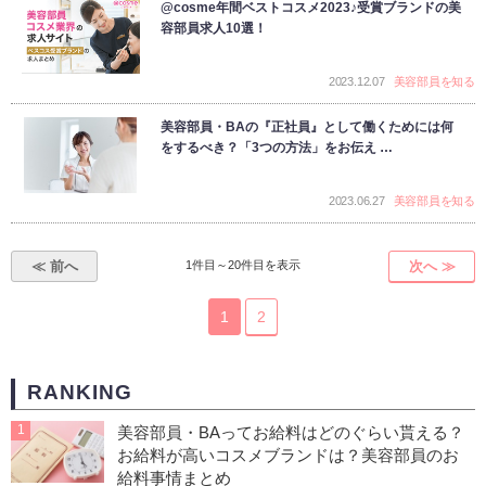
@cosme年間ベストコスメ2023♪受賞ブランドの美
容部員求人10選！
2023.12.07
美容部員を知る
美容部員・BAの『正社員』として働くためには何
をするべき？「3つの方法」をお伝え …
2023.06.27
美容部員を知る
≪ 前へ
1件目～20件目を表示
次へ ≫
1
2
RANKING
1
美容部員・BAってお給料はどのぐらい貰える？
お給料が高いコスメブランドは？美容部員のお
給料事情まとめ