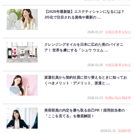
【2026年最新版】エステティシャンになるには？
JIS化で注目される資格や最新の …
2026.01.27
化粧品業界を知る
クレンジングオイルを日本に広めた美のパイオニ
ア！ 世界を虜にする「シュウ ウエム …
2026.01.26
化粧品業界を知る
派遣社員から契約社員に切り替えるときに知ってお
くべきメリット・デメリット、派遣と …
2026.01.23
転職お悩み相談室
美容部員の内定を勝ち取る自己PR！採用担当者の
「ここを見てる」を徹底解説！
2026.01.21
面接対策