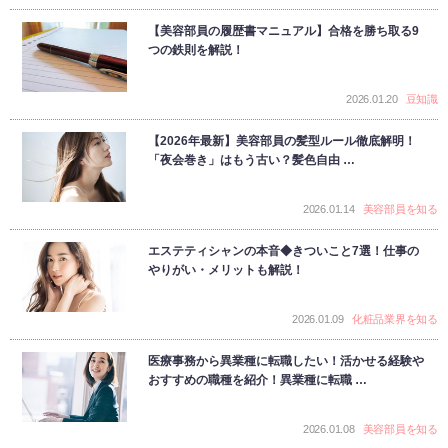
【美容部員の履歴書マニュアル】合格を勝ち取る9
つの鉄則を解説！
2026.01.20
豆知識
【2026年最新】美容部員の髪型ルール徹底解明！
「夜会巻き」はもう古い？髪色自由 …
2026.01.14
美容部員を知る
エステティシャンの本音◆きついこと7選！仕事の
やりがい・メリットも解説！
2026.01.09
化粧品業界を知る
医療事務から異業種に転職したい！活かせる経験や
おすすめの職種を紹介！異業種に転職 …
2026.01.08
美容部員を知る