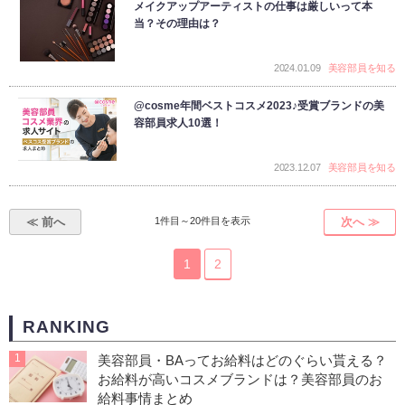
メイクアップアーティストの仕事は厳しいって本
当？その理由は？
2024.01.09
美容部員を知る
@cosme年間ベストコスメ2023♪受賞ブランドの美
容部員求人10選！
2023.12.07
美容部員を知る
≪ 前へ
1件目～20件目を表示
次へ ≫
1
2
RANKING
1
美容部員・BAってお給料はどのぐらい貰える？
お給料が高いコスメブランドは？美容部員のお
給料事情まとめ