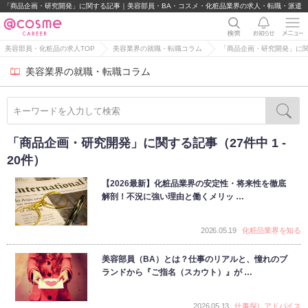
「商品企画・研究開発」に関する記事｜美容部員・BA・コスメ・化粧品業界の求人・転職・派遣
美容部員・化粧品の求人TOP
美容業界の就職・転職コラム
「商品企画・研究開発」に
美容業界の就職・転職コラム
「商品企画・研究開発」に関する記事（27件中 1 -
20件）
【2026最新】化粧品業界の安定性・将来性を徹底
解剖！不況に強い理由と働くメリッ …
2026.05.19
化粧品業界を知る
美容部員（BA）とは？仕事のリアルと、憧れのブ
ランドから『ご指名（スカウト）』が …
2026.05.13
仕事探しアドバイス