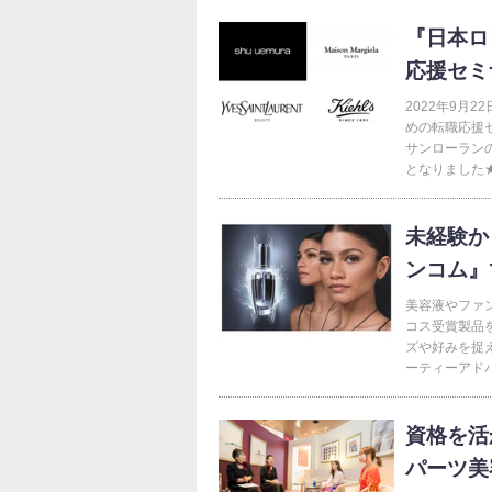
『日本ロ
応援セミ
2022年9月
めの転職応援
サンローラン
となりました★
未経験か
ンコム』
美容液やファ
コス受賞製品
ズや好みを捉
ーティーアドバ
資格を活
パーツ美