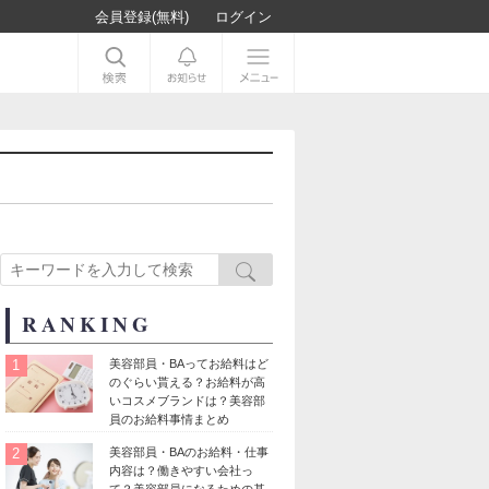
会員登録(無料)
ログイン
RANKING
1
美容部員・BAってお給料はど
のぐらい貰える？お給料が高
いコスメブランドは？美容部
員のお給料事情まとめ
2
美容部員・BAのお給料・仕事
内容は？働きやすい会社っ
て？美容部員になるための基