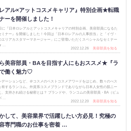
レアル×アットコスメキャリア』特別企画★転職
ナーを開催しました！
22日に『日本ロレアルとアットコスメキャリアの特別企画、美容部員になるた
セミナー』を開催しました！今回は「日本ロレアルの人事担当」と「イヴ・
のエリアカスタマーマネージャー」にご登壇いただくスペシャルなセミナー
 …
2022.12.26
美容部員を知る
ら美容部員・BAを目指す人にもおススメ★『ラ
で働く魅力♡
ンデーションなど、＠コスメのベストコスメアワードをはじめ、数々のべス
を有するランコム。外資系コスメブランドでありながら日本人女性の肌ニー
え、支持され続ける秘密とは？ ブランドや、ランコムの美容部員・BA（ビュ
 …
2022.12.20
美容部員を知る
かして、美容業界で活躍したい方必見！究極の
容専門職のお仕事を密着 …