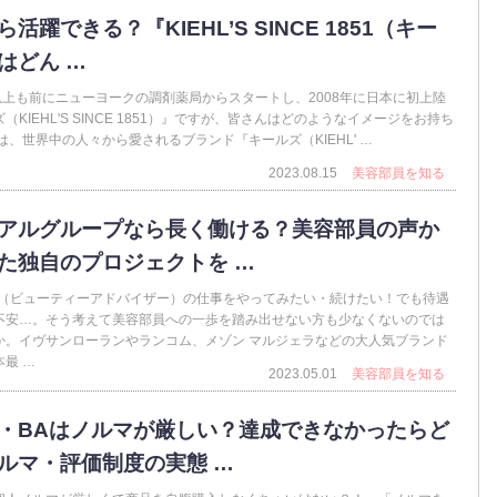
活躍できる？『KIEHL’S SINCE 1851（キー
はどん …
以上も前にニューヨークの調剤薬局からスタートし、2008年に日本に初上陸
（KIEHL'S SINCE 1851）』ですが、皆さんはどのようなイメージをお持ち
は、世界中の人々から愛されるブランド『キールズ（KIEHL' …
2023.08.15
美容部員を知る
アルグループなら長く働ける？美容部員の声か
た独自のプロジェクトを …
A（ビューティーアドバイザー）の仕事をやってみたい・続けたい！でも待遇
不安…。そう考えて美容部員への一歩を踏み出せない方も少なくないのでは
か。イヴサンローランやランコム、メゾン マルジェラなどの大人気ブランド
最 …
2023.05.01
美容部員を知る
・BAはノルマが厳しい？達成できなかったらど
ルマ・評価制度の実態 …