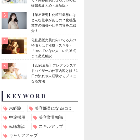
礎知識まとめ＜最新版＞
3
【業界研究】化粧品業界には
どんな仕事があるの？化粧品
業界の職種や仕事内容をご紹
介！
4
化粧品販売員に向いてる人の
特徴とは？性格・スキル・
「向いていない人」の共通点
まで徹底解説
5
【2026最新】フレグランスア
ドバイザーの仕事内容とは？1
日の流れや未経験からプロに
なる方法
KEYWORD
未経験
美容部員になるには
中途採用
美容業界知識
転職相談
スキルアップ
キャリアアップ