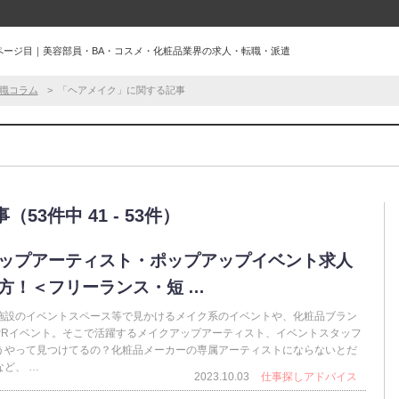
ページ目｜美容部員・BA・コスメ・化粧品業界の求人・転職・派遣
職コラム
「ヘアメイク」に関する記事
3件中 41 - 53件）
ップアーティスト・ポップアップイベント求人
方！＜フリーランス・短 …
施設のイベントスペース等で見かけるメイク系のイベントや、化粧品ブラン
PRイベント。そこで活躍するメイクアップアーティスト、イベントスタッフ
うやって見つけてるの？化粧品メーカーの専属アーティストにならないとだ
ど、 …
2023.10.03
仕事探しアドバイス