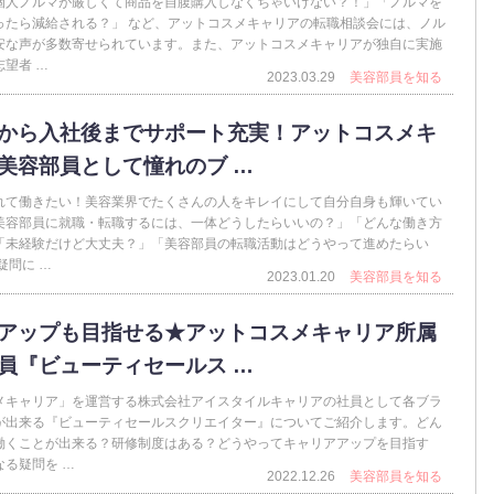
個人ノルマが厳しくて商品を自腹購入しなくちゃいけない？！」「ノルマを
ったら減給される？」 など、アットコスメキャリアの転職相談会には、ノル
安な声が多数寄せられています。また、アットコスメキャリアが独自に実施
望者 …
2023.03.29
美容部員を知る
から入社後までサポート充実！アットコスメキ
美容部員として憧れのブ …
れて働きたい！美容業界でたくさんの人をキレイにして自分自身も輝いてい
美容部員に就職・転職するには、一体どうしたらいいの？」「どんな働き方
「未経験だけど大丈夫？」「美容部員の転職活動はどうやって進めたらい
疑問に …
2023.01.20
美容部員を知る
アップも目指せる★アットコスメキャリア所属
員『ビューティセールス …
メキャリア」を運営する株式会社アイスタイルキャリアの社員として各ブラ
が出来る『ビューティセールスクリエイター』についてご紹介します。どん
働くことが出来る？研修制度はある？どうやってキャリアアップを目指す
る疑問を …
2022.12.26
美容部員を知る