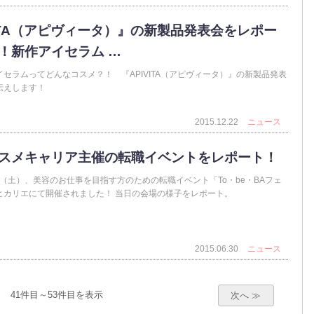
VITA（アピヴィータ）』の新製品発表会をレポー
！新作アイセラム …
セラムってどんなコスメ？！ 『APIVITA（アピヴィータ）』の新製品発表
伝えします！
2015.12.22
ニュース
スメキャリア主催の転職イベントをレポート！
9日（土）、美容のお仕事を目指す方のための転職イベント「To・be・BAフェ
ヒカリエにて開催されました！ 当日の会場の様子をレポート。
2015.06.30
ニュース
41件目～53件目を表示
次へ ≫