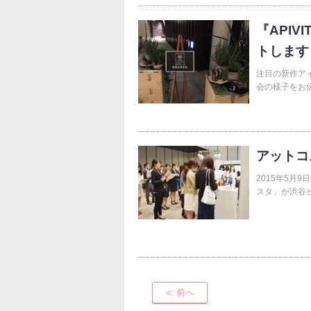
『API
トします
注目の新作アイ
会の様子をお
アットコ
2015年5月
スタ」が渋谷
≪ 前へ