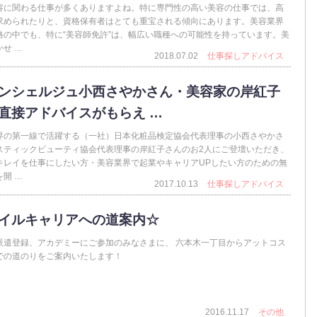
容に関わる仕事が多くありますよね。特に専門性の高い美容の仕事では、高
求められたりと、資格保有者はとても重宝される傾向にあります。美容業界
格の中でも、特に“美容師免許”は、幅広い職種への可能性を持っています。美
せ …
2018.07.02
仕事探しアドバイス
ンシェルジュ小西さやかさん・美容家の岸紅子
直接アドバイスがもらえ …
界の第一線で活躍する（一社）日本化粧品検定協会代表理事の小西さやかさ
スティックビューティ協会代表理事の岸紅子さんのお2人にご登壇いただき、
キレイを仕事にしたい方・美容業界で起業やキャリアUPしたい方のための無
開 …
2017.10.13
仕事探しアドバイス
イルキャリアへの道案内☆
派遣登録、アカデミーにご参加のみなさまに、 六本木一丁目からアットコス
での道のりをご案内いたします！
2016.11.17
その他