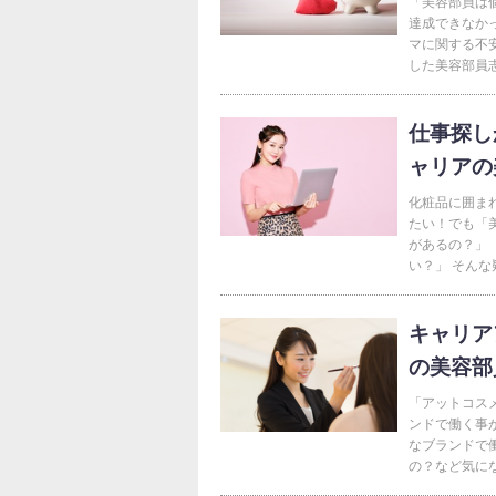
「美容部員は
達成できなか
マに関する不
した美容部員志
仕事探し
ャリアの
化粧品に囲ま
たい！でも「
があるの？」
い？」 そんな
キャリア
の美容部
「アットコス
ンドで働く事
なブランドで
の？など気にな