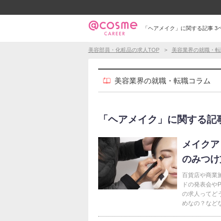
「ヘアメイク」に関する記事 3
美容部員・化粧品の求人TOP
美容業界の就職・転
美容業界の就職・転職コラム
「ヘアメイク」に関する記事（5
メイクア
のみつけ
百貨店や商業
ドの発表会や
の求人ってど
めなの？などな