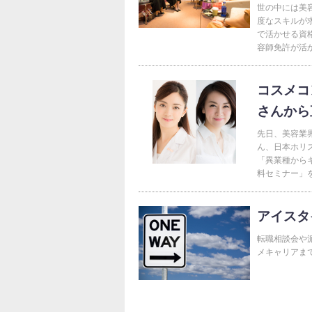
世の中には美
度なスキルが
で活かせる資
容師免許が活か
コスメコ
さんから
先日、美容業
ん、日本ホリ
「異業種から
料セミナー」を
アイスタ
転職相談会や
メキャリアま