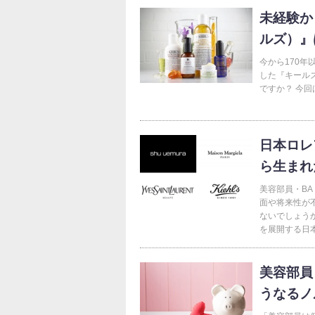
未経験から
ルズ）』
今から170年
した『キールズ
ですか？ 今回
日本ロレ
ら生まれ
美容部員・B
面や将来性が
ないでしょう
を展開する日本
美容部員
うなるノ