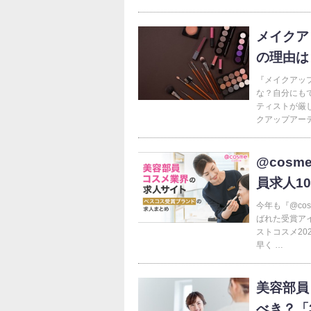
メイクア
の理由は
『メイクアッ
な？自分にもで
ティストが厳
クアップアーテ
@cos
員求人1
今年も『@co
ばれた受賞ア
ストコスメ2
早く …
美容部員
べき？「