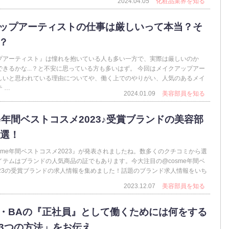
2024.04.05
化粧品業界を知る
ップアーティストの仕事は厳しいって本当？そ
？
プアーティスト』は憧れを抱いている人も多い一方で、実際は厳しいのか
きるかな...？と不安に思っている方も多いはず。 今回はメイクアップアー
しいと思われている理由についてや、働く上でのやりがい、人気のあるメイ
 …
2024.01.09
美容部員を知る
me年間ベストコスメ2023♪受賞ブランドの美容部
0選！
sme年間ベストコスメ2023』が発表されましたね。数多くのクチコミから選
イテムはブランドの人気商品の証でもあります。今大注目の@cosme年間ベ
023の受賞ブランドの求人情報を集めました！話題のブランド求人情報をいち
2023.12.07
美容部員を知る
・BAの『正社員』として働くためには何をする
3つの方法」をお伝え …