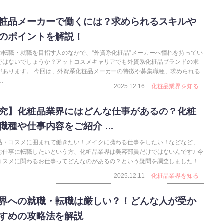
粧品メーカーで働くには？求められるスキルや
のポイントを解説！
の転職・就職を目指す人のなかで、“外資系化粧品”メーカーへ憧れを持ってい
ではないでしょうか？アットコスメキャリアでも外資系化粧品ブランドの求
があります。 今回は、外資系化粧品メーカーの特徴や募集職種、求められる
…
2025.12.16
化粧品業界を知る
究】化粧品業界にはどんな仕事があるの？化粧
職種や仕事内容をご紹介 …
品・コスメに囲まれて働きたい！メイクに携わる仕事をしたい！などなど、
お仕事に転職したいという方、化粧品業界は美容部員だけではないんです♪ 今
コスメに関わるお仕事ってどんなのがあるの？という疑問を調査しました！
2025.12.11
化粧品業界を知る
界への就職・転職は厳しい？！どんな人が受か
すめの攻略法を解説