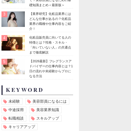
礎知識まとめ＜最新版＞
3
【業界研究】化粧品業界には
どんな仕事があるの？化粧品
業界の職種や仕事内容をご紹
介！
4
化粧品販売員に向いてる人の
特徴とは？性格・スキル・
「向いていない人」の共通点
まで徹底解説
5
【2026最新】フレグランスア
ドバイザーの仕事内容とは？1
日の流れや未経験からプロに
なる方法
KEYWORD
未経験
美容部員になるには
中途採用
美容業界知識
転職相談
スキルアップ
キャリアアップ