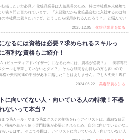
へ転職したい方必見／ 化粧品業界は人気業界のため、特に本社職を未経験で
なり狭き門と言われています。 「未経験だから化粧品会社に入社するのは無
れの本社職に就きたいけど、どうしたら採用されるんだろう？」 と悩んでい
2025.12.05
化粧品業界を知る
になるには資格は必要？求められるスキルっ
に有利な資格もご紹介！
BA（ビューティアドバイザー）になるためには、資格が必要？」 「美容専門
スクールを卒業していないとダメ？」 そんな疑問をお持ちの方も多いので
ん資格や美容関連の学歴があるに越したことはありません。でも大丈夫！現在
2024.06.22
美容部員を知る
トに向いてない人・向いている人の特徴！不器
れないって本当？
（まつ毛カール）やまつ毛エクステの施術を行うアイリストは、繊細な目元
事。指先を細かく使う専門技術が必要とされるため、自分に向いているかな...
方もいるはず。 そこで今回は、アイリストに向いている人・向いていない人