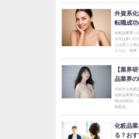
外資系化
転職成功
化粧品業界へ
る方は多いの
人は常に人気
スキル、効率 
【業界研
品業界の
大好きな化粧
化粧品業界の
回は化粧品・
化粧品 …
化粧品業
る？おす