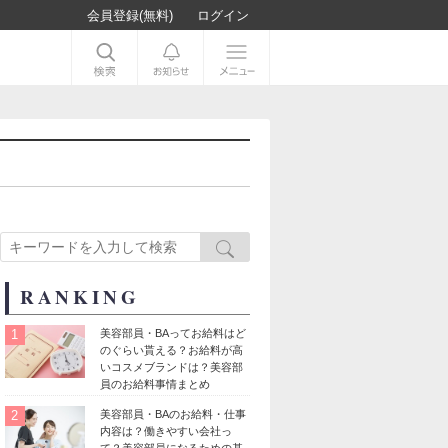
会員登録(無料)
ログイン
RANKING
1
美容部員・BAってお給料はど
のぐらい貰える？お給料が高
いコスメブランドは？美容部
員のお給料事情まとめ
2
美容部員・BAのお給料・仕事
内容は？働きやすい会社っ
て？美容部員になるための基