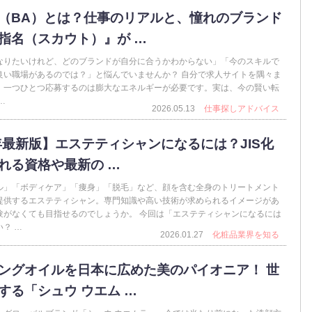
（BA）とは？仕事のリアルと、憧れのブランド
指名（スカウト）』が …
なりたいけれど、どのブランドが自分に合うかわからない」「今のスキルで
良い職場があるのでは？」と悩んでいませんか？ 自分で求人サイトを隅々ま
、一つひとつ応募するのは膨大なエネルギーが必要です。実は、今の賢い転
…
2026.05.13
仕事探しアドバイス
6年最新版】エステティシャンになるには？JIS化
れる資格や最新の …
ル」「ボディケア」「痩身」「脱毛」など、顔を含む全身のトリートメント
提供するエステティシャン。専門知識や高い技術が求められるイメージがあ
験がなくても目指せるのでしょうか。 今回は「エステティシャンになるには
？ …
2026.01.27
化粧品業界を知る
ングオイルを日本に広めた美のパイオニア！ 世
する「シュウ ウエム …