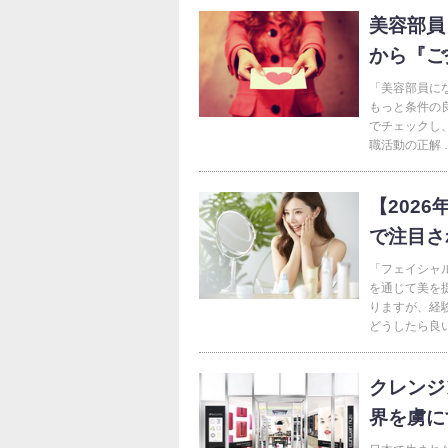
美容部員
から『ご
「美容部員に
もっと条件の
でチェックし
職活動の正解 
【202
で注目さ
「フェイシャ
を通じて美を
りますが、経
どうしたら良い
クレンジ
界を虜に