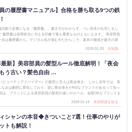
員の履歴書マニュアル】合格を勝ち取る9つの鉄
！
職活動で必要になる『履歴書』。書き方がわからず、つい見本の丸写しをし
？ 履歴書は採用担当に与える印象で最も重要なものともいえます。 美容部員
一歩は履歴書から。デジタル化が進む今だからこそ、基本の徹底が最大の差
…
2026.01.20
豆知識
6年最新】美容部員の髪型ルール徹底解明！「夜会
もう古い？髪色自由 …
A（ビューティアドバイザー）の髪型と言えば夜会巻き。 しかし近年では、美
しなみは劇的に変化しており、逆に夜会巻きがNGなブランドがあるって知っ
今回は、ブランドによる美容部員の髪型の違いやルール、金髪OKなブランドま
2026.01.14
美容部員を知る
ィシャンの本音◆きついこと7選！仕事のやりが
ットも解説！