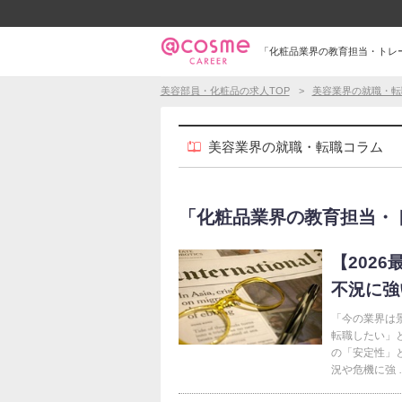
「化粧品業界の教育担当・トレ
美容部員・化粧品の求人TOP
美容業界の就職・転
美容業界の就職・転職コラム
「化粧品業界の教育担当・トレ
【202
不況に強
「今の業界は
転職したい」
の「安定性」
況や危機に強 