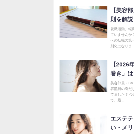
【美容部
則を解説
就職活動、転
ていませんか
への転職の第
別化になりま 
【202
巻き」は
美容部員・B
容部員の身だ
てました？ 
で、最 …
エステテ
い・メリ