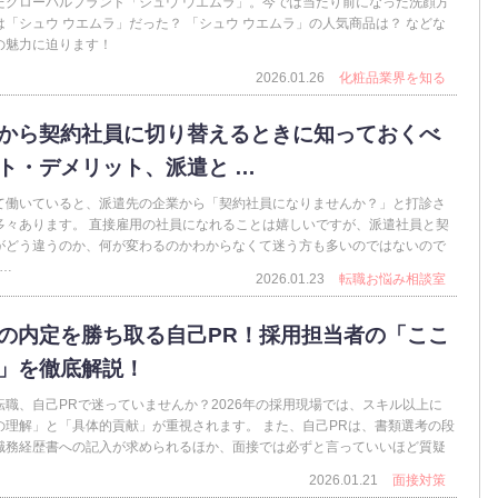
たグローバルブランド「シュウ ウエムラ」。今では当たり前になった洗顔方
「シュウ ウエムラ」だった？ 「シュウ ウエムラ」の人気商品は？ などな
の魅力に迫ります！
2026.01.26
化粧品業界を知る
から契約社員に切り替えるときに知っておくべ
ト・デメリット、派遣と …
て働いていると、派遣先の企業から「契約社員になりませんか？」と打診さ
多々あります。 直接雇用の社員になれることは嬉しいですが、派遣社員と契
がどう違うのか、何が変わるのかわからなくて迷う方も多いのではないので
 …
2026.01.23
転職お悩み相談室
の内定を勝ち取る自己PR！採用担当者の「ここ
」を徹底解説！
職、自己PRで迷っていませんか？2026年の採用現場では、スキル以上に
の理解」と「具体的貢献」が重視されます。 また、自己PRは、書類選考の段
職務経歴書への記入が求められるほか、面接では必ずと言っていいほど質疑
2026.01.21
面接対策