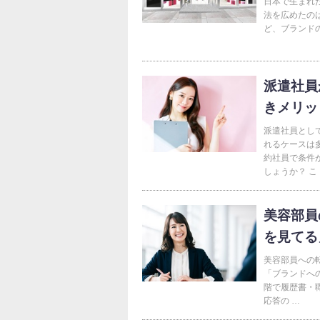
日本で生まれ
法を広めたのは
ど、ブランド
派遣社員
きメリッ
派遣社員とし
れるケースは
約社員で条件
しょうか？ こ
美容部員
を見てる
美容部員への転
「ブランドへ
階で履歴書・
応答の …