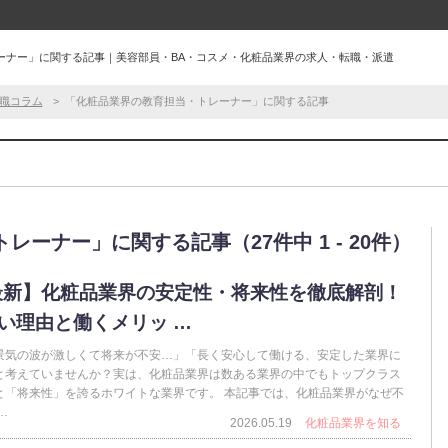
ーナー」に関する記事｜美容部員・BA・コスメ・化粧品業界の求人・転職・派遣
職コラム
「化粧品業界の教育担当・トレーナー」に関する記事
ーナー」に関する記事（27件中 1 - 20件）
6最新】化粧品業界の安定性・将来性を徹底解剖！
い理由と働くメリッ …
景気の波が激しくて将来が不安…」「長く安心して働ける、安定した業界に
と考えていませんか？実は、化粧品業界は数ある業界の中でもトップクラス
と「将来性」を誇るホワイトな業界です。 本記事では、化粧品業界がなぜ不
…
2026.05.19
化粧品業界を知る