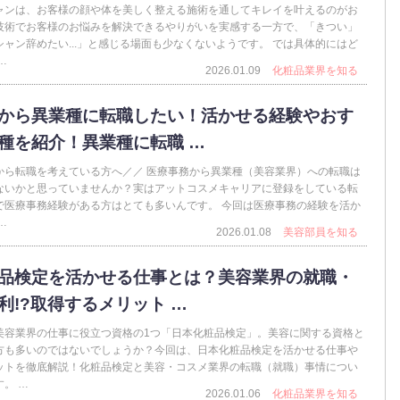
ャンは、お客様の顔や体を美しく整える施術を通してキレイを叶えるのがお
技術でお客様のお悩みを解決できるやりがいを実感する一方で、「きつい」
ャン辞めたい...」と感じる場面も少なくないようです。 では具体的にはど
…
2026.01.09
化粧品業界を知る
から異業種に転職したい！活かせる経験やおす
種を紹介！異業種に転職 …
から転職を考えている方へ／／ 医療事務から異業種（美容業界）への転職は
ないかと思っていませんか？実はアットコスメキャリアに登録をしている転
で医療事務経験がある方はとても多いんです。 今回は医療事務の経験を活か
…
2026.01.08
美容部員を知る
品検定を活かせる仕事とは？美容業界の就職・
利!?取得するメリット …
美容業界の仕事に役立つ資格の1つ「日本化粧品検定」。美容に関する資格と
方も多いのではないでしょうか？今回は、日本化粧品検定を活かせる仕事や
ットを徹底解説！化粧品検定と美容・コスメ業界の転職（就職）事情につい
。 …
2026.01.06
化粧品業界を知る