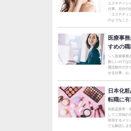
エステティシ
仕事。自分の
「エステティシ
のようなこと 
医療事務
すめの職
＼＼医療事務
難しいのでは
職活動中の方
せる仕事、お 
日本化粧
転職に有
化粧品業界・
してご存知の
取得するメリ
ても解説します