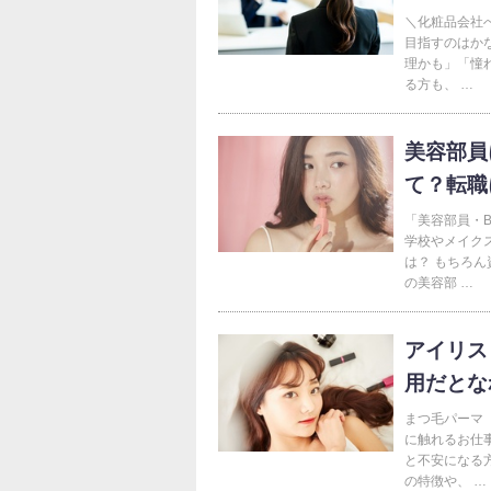
＼化粧品会社
目指すのはか
理かも」「憧
る方も、 …
美容部員
て？転職
「美容部員・
学校やメイク
は？ もちろ
の美容部 …
アイリス
用だとな
まつ毛パーマ
に触れるお仕
と不安になる
の特徴や、 …